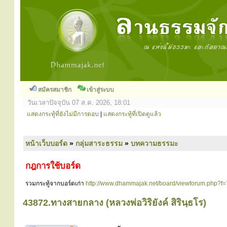
สมัครสมาชิก
เข้าสู่ระบบ
วันเวลาปัจจุบัน 07 ส.ค. 2026, 18:01
แสดงกระทู้ที่ยังไม่มีการตอบ
|
แสดงกระทู้ที่เปิดดูแล้ว
หน้าเว็บบอร์ด
»
กลุ่มสาระธรรม
»
บทความธรรมะ
กฎการใช้บอร์ด
รวมกระทู้จากบอร์ดเก่า
http://www.dhammajak.net/board/viewforum.php?f=
43872.ทางสายกลาง (หลวงพ่อวิริยังค์ สิรินฺธโร)