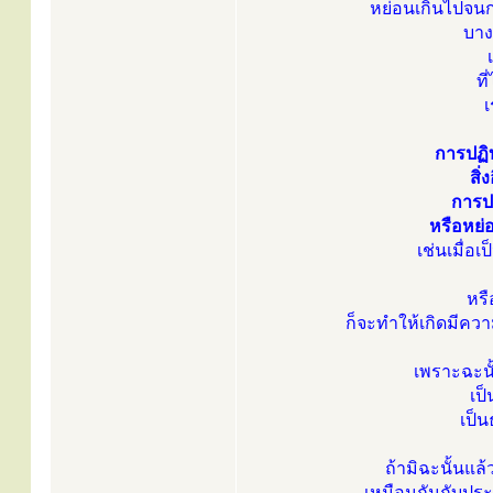
หย่อนเกินไปจนกร
บาง
ที
เ
การปฏิบั
สิ่
การปฏ
หรือหย่อ
เช่นเมื่อ
หรื
ก็จะทำให้เกิดมีควา
เพราะฉะนั้
เป
เป็
ถ้ามิฉะนั้นแล
เหมือนกันกับประ