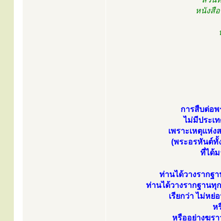
หนังสือ
การสืบต่อพร
ไม่มีประเ
เพราะเหตุแห่
(พระอรหันต์ท
ที่ได
ท่านได้วางรากฐาน
ท่านได้วางรากฐานทุก
เรียกว่า ไม่หย
หร
หรืออย่างฆราว