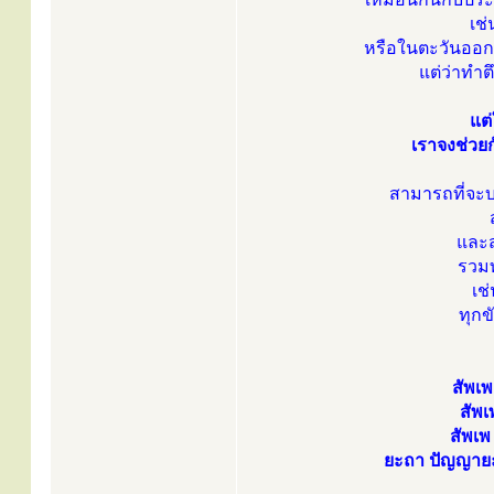
เช
หรือในตะวันออกกล
แต่ว่าทำต
แต
เราจงช่วยก
สามารถที่จะ
และส
รวมท
เช
ทุกข
สัพเพ
สัพเ
สัพเพ
ยะถา ปัญญายะ 