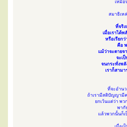
เหมือน
สมาธิเหล่
ที่จร
เมื่อเราได้พ
หรือเรียกว่
คือ พ
แม้ว่าจะตายจาก
จะเป็
จนกระทั่งพลั
เราก็สามาร
ที่จะอำนว
ถ้าเรามีสติปัญญาม
ยกเว้นแต่ว่า พว
พากัน
แล้วพวกนั้นก็
เมื่อเป