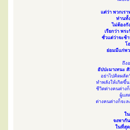
แต่ว่า พวกเรา
ท่านทั
ไม่ต้องก
เรียกว่า พระ
ชั่วแต่ว่าจะช
โอ
ย่อมมีแก่พว
ถึง
อัปปะมาเทนะ สั
อย่าไปคิดผลัดว
ทำพลังให้เกิดขึ้
ชีวิตต่างคนต่างก
ผู้แส
ต่างคนต่างก็จะลงไป
ใน
จงพากัน
ในที่ส