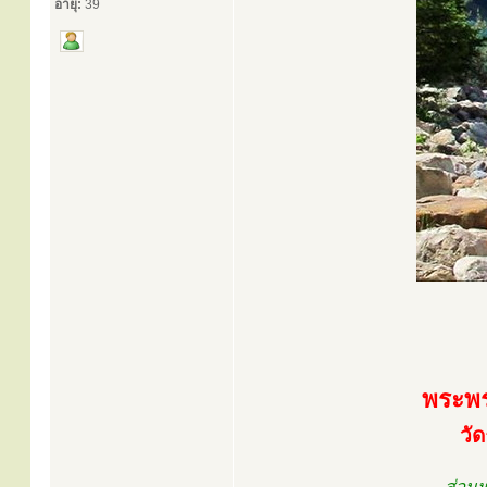
อายุ:
39
พระพร
วั
ส่วน