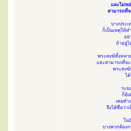
และไม่หย่
สามารถที่จ
บางประเท
ก็เป็นเหตุให้
อย่
ถ้าอยู่ไ
พระสงฆ์ทั้งหลา
และสามารถที่จะแ
พระสงฆ์ทั้
ได
ระยะ
ก็ยั
เคยทำอ
จึงได้ชื่อว
ในป
บางพวกต้องก