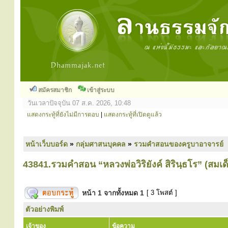
สมัครสมาชิก
เข้าสู่ระบบ
วันเวลาปัจจุบัน 07 ส.ค. 2026, 10:48
แสดงกระทู้ที่ยังไม่มีการตอบ
|
แสดงกระทู้ที่เปิดดูแล้ว
หน้าเว็บบอร์ด
»
กลุ่มศาสนบุคคล
»
รวมคำสอนของครูบาอาจารย์
43841.รวมคำสอน “หลวงพ่อวิริยังค์ สิรินฺธโร” (ส
หน้า
1
จากทั้งหมด
1
[ 3 โพสต์ ]
ตัวอย่างพิมพ์
เจ้าของ
ข้อความ