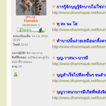
การรู้จักบุญรู้จักบาปไม่ใช่ง่
http://www.dhammajak.net/foru
Hanako
ทุ สะ นะ โส
Moderators-1
http://www.dhammajak.net/foru
ลงทะเบียนเมื่อ:
14 ก.ย. 2010,
20:29
ทำบาปนั้นง่ายเหมือนกลิ้งค
โพสต์:
5115
http://www.dhammajak.net/foru
แนวปฏิบัติ:
พิจารณากาย
บุญ-วาสนา-บารมี
สิ่งที่ชื่นชอบ:
มณีรัตน์,พระผู้เป็น
ดั่งผ้าขี้ร้วห่อทอง
http://www.dhammajak.net/foru
อายุ:
39
บุญสำเร็จไปทีละขั้นๆ จนสำเร
http://www.dhammajak.net/foru
บุญวาสนาบารมีเกิดที่พลังจิ
http://www.dhammajak.net/foru