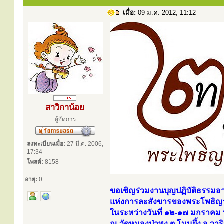
เมื่อ:
09 ม.ค. 2012, 11:12
สาวิกาน้อย
ผู้จัดการ
ลงทะเบียนเมื่อ:
27 มี.ค. 2006,
17:34
โพสต์:
8158
อายุ:
0
ขอเชิญร่วมงานบุญปฏิบัติธรรมอา
แห่งการละสังขารของพระโพธิญา
ในระหว่างวันที่ ๑๒-๑๗ มกราคม
ณ วัดหนองป่าพง ต.โนนผึ้ง อ.วา