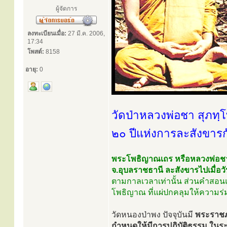
ผู้จัดการ
ลงทะเบียนเมื่อ:
27 มี.ค. 2006,
17:34
โพสต์:
8158
อายุ:
0
วัดป่าหลวงพ่อชา สุภทฺ
๒๐ ปีแห่งการละสังขารกั
พระโพธิญาณเถร หรือหลวงพ่อชา สุ
จ.อุบลราชธานี ละสังขารไปเมื่อ
ตามกาลเวลาเท่านั้น ส่วนคำสอนแล
โพธิญาณ ที่แผ่ปกคลุมให้ความร่ม
วัดหนองป่าพง ปัจจุบันมี
พระราชภา
กำหนดให้มีการปฏิบัติธรรม ในร