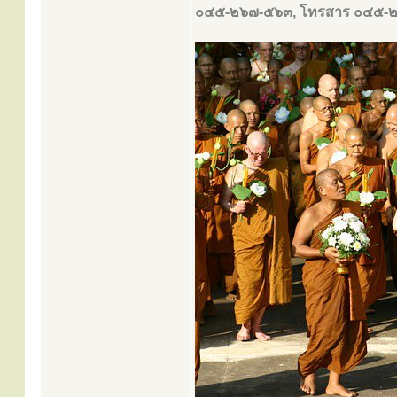
๐๔๕-๒๖๗-๕๖๓, โทรสาร ๐๔๕-