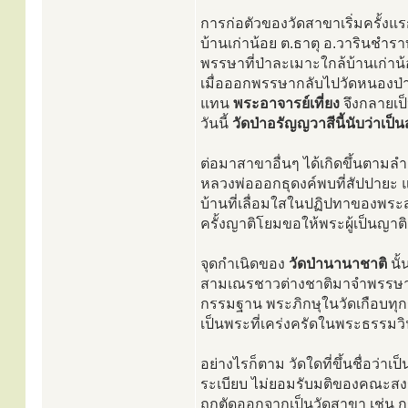
การก่อตัวของวัดสาขาเริ่มครั้ง
บ้านเก่าน้อย ต.ธาตุ อ.วารินชำร
พรรษาที่ป่าละเมาะใกล้บ้านเก่
เมื่อออกพรรษากลับไปวัดหนองป่าพง
แทน
พระอาจารย์เที่ยง
จึงกลายเป
วันนี้
วัดป่าอรัญญวาสีนี้นับว่าเป
ต่อมาสาขาอื่นๆ ได้เกิดขึ้นตามล
หลวงพ่อออกธุดงค์พบที่สัปปายะ แล
บ้านที่เลื่อมใสในปฏิปทาของพระส
ครั้งญาติโยมขอให้พระผู้เป็นญาต
จุดกำเนิดของ
วัดป่านานาชาติ
นั้
สามเณรชาวต่างชาติมาจำพรรษาจำ
กรรมฐาน พระภิกษุในวัดเกือบทุก
เป็นพระที่เคร่งครัดในพระธรรมวิ
อย่างไรก็ตาม วัดใดที่ขึ้นชื่อว
ระเบียบ ไม่ยอมรับมติของคณะส
ถูกตัดออกจากเป็นวัดสาขา เช่น 