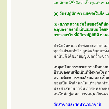
เอกลักษณ์ซึ่งถือว่าเป็นจุดเด่นขอ
(๑) วัตรปฏิบัติ ความเคร่งในศีล 
(๒) สภาพความร่มรื่นของวัดที่ปก
จ.อุบลราชธานี เป็นแม่แบบ โดยหลว
กายวาจาใจ ที่มีวัตรปฏิบัติดี ท่
สำนักวัดหนองป่าพงและสาขาน้อยใหญ
ทุกข์อย่างแท้จริง ลูกศิษย์ลูกหาท
มานั้น ก็ได้ขยายบุญเขตกว้างขว
เหตุผลในการขยายสาขามีหลายประกา
บ้านของตนเพื่อเป็นที่พึ่งทางใ
ความต้องการของสังคม และเป็นก
ชอบเป็นเจ้าสำนักในแต่ละวัด ท่า
พระศาสนามากขึ้น การที่หลวงพ่อค
คนใหม่อยู่เสมอ การหมุนเวียนพระภ
วัดสาขาและวัดป่านานาชาติ