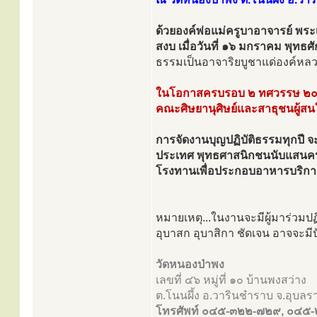
ด้วยองค์พ่อแม่ครูบาอาจารย์ พ
สงบ เมื่อวันที่ ๑๖ มกราคม พุท
ธรรมเป็นอาจาริยบูชาแด่องค์หลว
ในโอกาสครบรอบ ๒ ทศวรรษ ๒๐ ป
คณะศิษยานุศิษย์และสาธุชนผู้สน
การจัดงานบุญปฏิบัติธรรมทุกปี จ
ประเทศ พุทธศาสนิกชนนับแสนคนเข้
โรงทานเพื่อประกอบอาหารบริการผู
หมายเหตุ...ในงานจะมีผู้มาร่วม
อุบาสก อุบาสิกา ชัดเจน อาจจะมีป
วัดหนองป่าพง
เลขที่ ๔๖ หมู่ที่ ๑๐ บ้านพงสว่าง
ต.โนนผึ้ง อ.วารินชำราบ จ.อุบ
โทรศัพท์ ๐๔๕-๓๒๒-๗๒๙, ๐๔๕