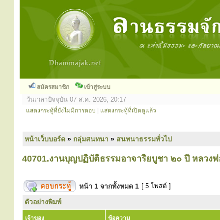
สมัครสมาชิก
เข้าสู่ระบบ
วันเวลาปัจจุบัน 07 ส.ค. 2026, 20:17
แสดงกระทู้ที่ยังไม่มีการตอบ
|
แสดงกระทู้ที่เปิดดูแล้ว
หน้าเว็บบอร์ด
»
กลุ่มสนทนา
»
สนทนาธรรมทั่วไป
40701.งานบุญปฏิบัติธรรมอาจาริยบูชา ๒๐ ปี หลวงพ
หน้า
1
จากทั้งหมด
1
[ 5 โพสต์ ]
ตัวอย่างพิมพ์
เจ้าของ
ข้อความ