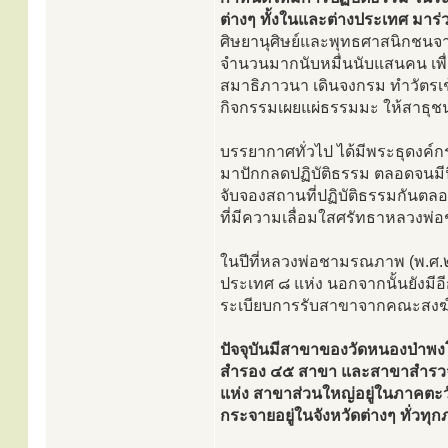
ต่างๆ ทั้งในและต่างประเทศ มาร
ศิษยานุศิษย์และพุทธศาสนิกชนจาก
จำนวนมากนับหมื่นนับแสนคน เพื่อ
สมาธิภาวนา เดินจงกรม ทำวัตรเช
กิจกรรมเผยแผ่ธรรมมะ ให้สาธุช
บรรยากาศทั่วไป ได้มีพระธุดงค์
มาปักกลดปฏิบัติธรรม ตลอดจนมีน
จับจองสถานที่ปฏิบัติธรรมกันตล
ที่มีความเลื่อมใสศรัทธาหลวงพ่
ในปีที่หลวงพ่อชามรณภาพ (พ.ศ
ประเทศ ๘ แห่ง นอกจากนั้นยังมี
ระเบียบการรับสาขาจากคณะสงฆ์วั
ปัจจุบันมีสาขาของวัดหนองป่าพ
สำรอง ๔๕ สาขา และสาขาสำรวจ 
แห่ง สาขาส่วนใหญ่อยู่ในภาคตะว
กระจายอยู่ในจังหวัดต่างๆ ทั่ว