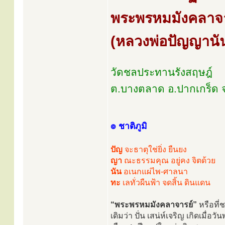
พระพรหมมังคลาจา
(หลวงพ่อปัญญานัน
วัดชลประทานรังสฤษฎ์
ต.บางตลาด อ.ปากเกร็ด จ
๏ ชาติภูมิ
ปัญ
จะธาตุใช่ยิ่ง ยืนยง
ญา
ณะธรรมคุณ อยู่คง จิตด้วย
นัน
อเนกแผ่ไพ-ศาลนา
ทะ
เลทั่วผืนฟ้า จดสิ้น ดินแดน
“พระพรหมมังคลาจารย์”
หรือที่
เดิมว่า ปั่น เสน่ห์เจริญ เกิดเมื