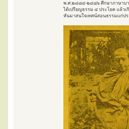
พ.ศ.๒๔๘๔-๒๔๘๖ ศึกษาภาษาบาล
ได้เปรียญธรรม ๔ ประโยค แล้วเกิ
หันมาสนใจเทศน์สอนธรรมแก่ป