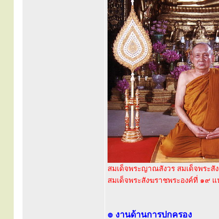
สมเด็จพระญาณสังวร สมเด็จพระสัง
สมเด็จพระสังฆราชพระองค์ที่ ๑๙ แห
๏ งานด้านการปกครอง