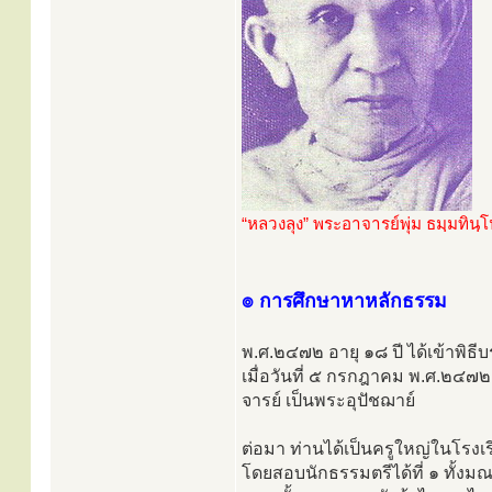
“หลวงลุง” พระอาจารย์พุ่ม ธมฺมทินฺ
๏ การศึกษาหาหลักธรรม
พ.ศ.๒๔๗๒ อายุ ๑๘ ปี ได้เข้าพิธ
เมื่อวันที่ ๕ กรกฎาคม พ.ศ.๒๔๗๒ 
จารย์ เป็นพระอุปัชฌาย์
ต่อมา ท่านได้เป็นครูใหญ่ในโรง
โดยสอบนักธรรมตรีได้ที่ ๑ ทั้งมณ