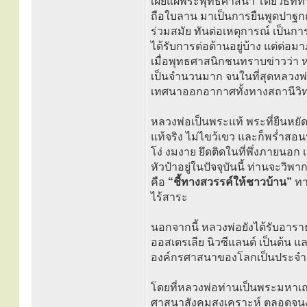
เผยแผ่พระพุทธศาสนา โดยวิธีที่ท่
ถือใบลาน มาเป็นการยืนพูดปาฐก
ร่วมสมัย ทันต่อเหตุการณ์ เป็นก
ได้รับการต่อต้านอยู่บ้าง แต่ต่อ
เมื่อพุทธศาสนิกชนทราบข่าวว่า
เป็นจำนวนมาก จนในที่สุดหลวงพ
เทศนาออกอากาศทั้งทางสถานีวิทยุ
หลวงพ่อเป็นพระแท้ พระที่ยืนหยัดอ
แท้จริง ไม่ไขว้เขว และก็พร่ำส
โง่ งมงาย ยึดติดในที่พึ่งภายนอก 
หัวปำอยู่ในปัจจุบันนี้ ท่านจะวิ
คือ
“ชี้ทางสวรรค์ให้ชาวบ้าน”
ทาง
ไร้สาระ
นอกจากนี้ หลวงพ่อยังได้รับอา
ออสเตรเลีย นิวซีแลนด์ เป็นต้น 
องค์กรศาสนาของโลกเป็นประจำอ
โดยที่หลวงพ่อท่านเป็นพระมหาเถร
ศาสนาสังคมสงเคราะห์ ตลอดจนงานด