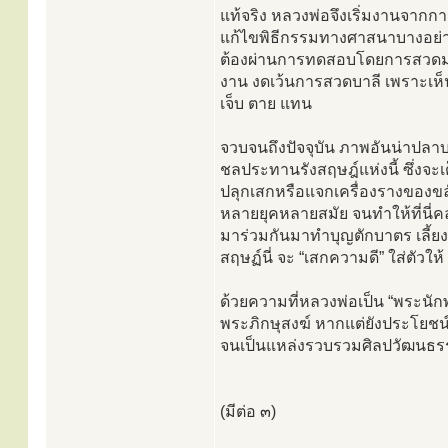
แท้จริง หลวงพ่อจึงเริ่มงานจากก
แก้ไขพิธีกรรมทางศาสนาบางอย่าง 
ต้องผ่านการทดสอบโดยการสวดมนต์
งาน งดเว้นการสวดบาลี เพราะเห็นว่
เจ็บ ตาย แทน
จวบจนถึงปัจจุบัน ภาพอันน่าปลาบปล
ชลประทานรังสฤษฎ์แห่งนี้ ซึ่งจ
ปลุกเสกหรือแจกเครื่องรางของขล
หลายยุคหลายสมัย จนทำให้ที่นี่
มาร่วมกันมาทำบุญตักบาตร เลี้ยง
สฤษฏ์นี่ จะ “เสกความดี” ใส่ตัวให้
ด้วยความที่หลวงพ่อเป็น “พระนักพ
พระภิกษุสงฆ์ หากแต่ยังประโย
จนเป็นแหล่งรวบรวมศิลปวัฒนธร
(มีต่อ ๓)