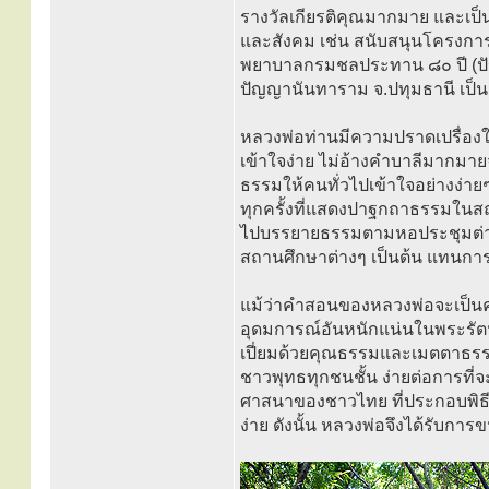
รางวัลเกียรติคุณมากมาย และเป
และสังคม เช่น สนับสนุนโครงกา
พยาบาลกรมชลประทาน ๘๐ ปี (ปั
ปัญญานันทาราม จ.ปทุมธานี เป็น
หลวงพ่อท่านมีความปราดเปรื่อ
เข้าใจง่าย ไม่อ้างคำบาลีมากมายจนเ
ธรรมให้คนทั่วไปเข้าใจอย่างง่า
ทุกครั้งที่แสดงปาฐกถาธรรมในสถ
ไปบรรยายธรรมตามหอประชุมต่างๆ
สถานศึกษาต่างๆ เป็นต้น แทนการให
แม้ว่าคำสอนของหลวงพ่อจะเป็นคำส
อุดมการณ์อันหนักแน่นในพระรัตนต
เปี่ยมด้วยคุณธรรมและเมตตาธร
ชาวพุทธทุกชนชั้น ง่ายต่อการที่
ศาสนาของชาวไทย ที่ประกอบพิธีก
ง่าย ดังนั้น หลวงพ่อจึงได้รับกา