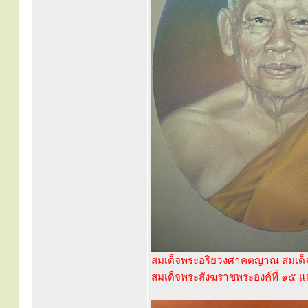
สมเด็จพระอริยวงศาคตญาณ สมเด็จ
สมเด็จพระสังฆราชพระองค์ที่ ๑๕ แห