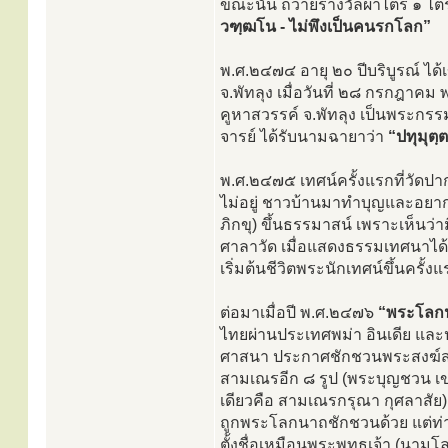
ขณะนั้น ถวายรางวัลผ้าไตร ๑ ไตร
วฑฺฒโน - ไม่พึงเป็นคนรกโลก”
พ.ศ.๒๔๗๔ อายุ ๒๐ ปีบริบูรณ์ ได้
จ.พัทลุง เมื่อวันที่ ๒๘ กรกฎาค
คูหาสวรรค์ จ.พัทลุง เป็นพระกรร
จารย์ ได้รับนามฉายาว่า
“ปทุมุตฺ
พ.ศ.๒๔๗๕ เทศน์ครั้งแรกที่วัดปา
ไม่อยู่ ชาวบ้านมาทำบุญและอยากฟ
ภิกขุ) ขึ้นธรรมาสน์ เพราะเห็นว่
ศาลาวัด เมื่อแสดงธรรมเทศนาได้
เริ่มต้นชีวิตพระนักเทศน์ขึ้นครั้งแ
ต่อมาเมื่อปี พ.ศ.๒๔๗๖
“พระโลกนา
ไทยผ่านประเทศพม่า อินเดีย และ
ศาสนา ประกาศชักชวนพระสงฆ์สาม
สามเณรอีก ๘ รูป (พระบุญชวน เขม
เดียวคือ สามเณรกรุณา กุศลาสั
ถูกพระโลกนาถชักชวนด้วย แต่ท่า
ตั้งชื่อเหมือนพระพุทธเจ้า (นา