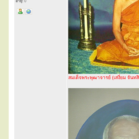
อายุ:
0
สมเด็จพระพุฒาจารย์ (เสงี่ยม จันทส