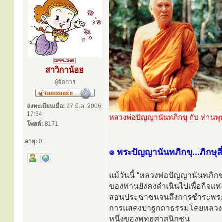
สาวิกาน้อย
ผู้จัดการ
ลงทะเบียนเมื่อ:
27 มี.ค. 2006,
17:34
หลวงพ่อปัญญานันทภิกขุ กับ ท่านพ
โพสต์:
8171
อายุ:
0
๏ พระปัญญานันทภิกขุ...ภิกษุสี
แม้วันนี้ “หลวงพ่อปัญญานันทภิกข
ของท่านยังคงดำเนินไปเพื่อกิจแห่
สอนประชาชนจนถึงการชำระพระศาส
การแสดงปาฐกถาธรรมโดยหลวงพ่อป
หนึ่งของพุทธศาสนิกชน