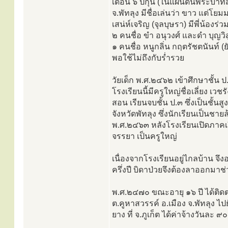
เดือน ๖ ปีกุน (ในแผ่นดินพระบาทสม
จ.พัทลุง มีชื่อเล่นว่า ขาว แต่
เสน่ห์เจริญ (จุลบุษรา) มีพี่น้องร
๒ คนชื่อ ขำ อนุวงศ์ และดำ บุญวิสูตร
๑ คนชื่อ หนูกลิ่น กฤตรัชตนันท์ (
พอใช้ไม่ถึงกับร่ำรวย
วัยเด็ก พ.ศ.๒๔๖๒ เข้าศึกษาชั้น ป
โรงเรียนนี้มีครูใหญ่ชื่อเลี่ยง เว
สอน เรียนจบชั้น ป.๓ ซึ่งเป็นชั้น
จังหวัดพัทลุง ซึ่งนักเรียนเป็นชายล
พ.ศ.๒๔๖๓ หลังโรงเรียนเปิดภาคเรี
จรรยา เป็นครูใหญ่
เนื่องจากโรงเรียนอยู่ไกลบ้าน จึง
ครึ่งปี บิดาป่วยจึงต้องลาออกมา
พ.ศ.๒๔๗๐ ขณะอายุ ๑๖ ปี ได้ติ
ต.คูหาสวรรค์ อ.เมือง จ.พัทลุง 
ยาง ที่ จ.ภูเก็ต ได้ค่าจ้างวันละ ๙