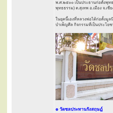
พ.ศ.๒๕๐๐ เป็นประธานก่อตั้งพุทธน
พุทธธรรม) ต.สุเทพ อ.เมือง จ.เชีย
ในยุคนี้เองที่หลวงพ่อได้ก่อตั้งมูล
บำเพ็ญศีล กิจกรรมที่เป็นประโย
๏ วัดชลประทานรังสฤษฎ์