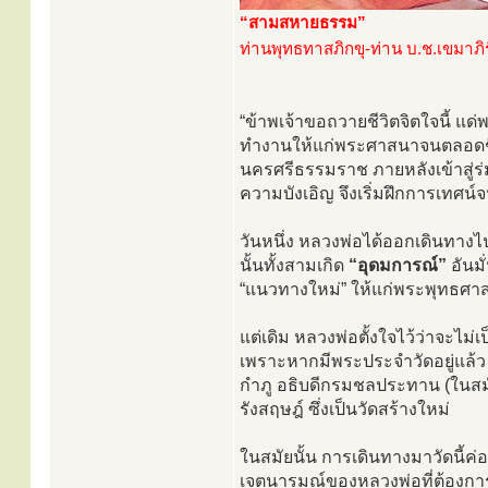
“สามสหายธรรม”
ท่านพุทธทาสภิกขุ-ท่าน บ.ช.เขมาภิ
“ข้าพเจ้าขอถวายชีวิตจิตใจนี้
ทำงานให้แก่พระศาสนาจนตลอดชี
นครศรีธรรมราช ภายหลังเข้าสู่ร่
ความบังเอิญ จึงเริ่มฝึกการเทศน์จนเ
วันหนึ่ง หลวงพ่อได้ออกเดินทางไ
นั้นทั้งสามเกิด
“อุดมการณ์”
อันมั
“แนวทางใหม่” ให้แก่พระพุทธศา
แต่เดิม หลวงพ่อตั้งใจไว้ว่าจะไม่
เพราะหากมีพระประจำวัดอยู่แล้ว จ
กำภู อธิบดีกรมชลประทาน (ในสม
รังสฤษฎ์ ซึ่งเป็นวัดสร้างใหม่
ในสมัยนั้น การเดินทางมาวัดนี้
เจตนารมณ์ของหลวงพ่อที่ต้องกา