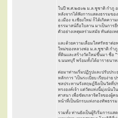
ในปี พ.ศ.๒๕๐๒ ม.ล.ชูชาติ กำภู อ
หลังจากได้ฟังการแสดงธรรมของหลว
อ.เมือง จ.เชียงใหม่ ก็ได้เกิดค
ธรรมาสน์ถือใบลาน มาเป็นการย
ตัวอย่างเหตุผลร่วมสมัย ทันต่อเ
และด้วยความเลื่อมใสศรัทธาต่
ใหม่ของหลวงพ่อ ม.ล.ชูชาติ กำ
ที่ดินและสร้างวัดใหม่ขึ้นมา ชื่อ
“
จ.นนทบุรี พร้อมทั้งได้อาราธนาห
ต่อมาท่านเริ่มปฏิรูปและปรับประ
หลักการ “เป็นระเบียบ เรียบง่าย ป
ชลประทานรังสฤษฎ์จึงเป็นวัดที่ป
ทรงองค์เจ้า แต่วัดแห่งนี้มุ่งเ
ศาสนา เพื่อขัดเกลาจิตใจของผู้ค
หน้าที่เป็นนักรบแห่งกองทัพธร
รวมทั้ง ท่านยังเป็นผู้ริเริ่มก