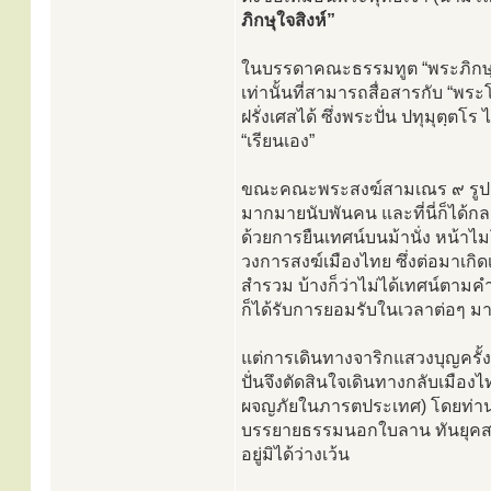
ภิกษุใจสิงห์”
ในบรรดาคณะธรรมทูต “พระภิกษุใ
เท่านั้นที่สามารถสื่อสารกับ “
ฝรั่งเศสได้ ซึ่งพระปั่น ปทุมุตฺต
“เรียนเอง”
ขณะคณะพระสงฆ์สามเณร ๙ รูป เ
มากมายนับพันคน และที่นี่ก็ได้ก
ด้วยการยืนเทศน์บนม้านั่ง หน้า
วงการสงฆ์เมืองไทย ซึ่งต่อมาเกิ
สำรวม บ้างก็ว่าไม่ได้เทศน์ตามค
ก็ได้รับการยอมรับในเวลาต่อๆ ม
แต่การเดินทางจาริกแสวงบุญครั้งนี
ปั่นจึงตัดสินใจเดินทางกลับเมื
ผจญภัยในภารตประเทศ) โดยท่านล่
บรรยายธรรมนอกใบลาน ทันยุคสมั
อยู่มิได้ว่างเว้น