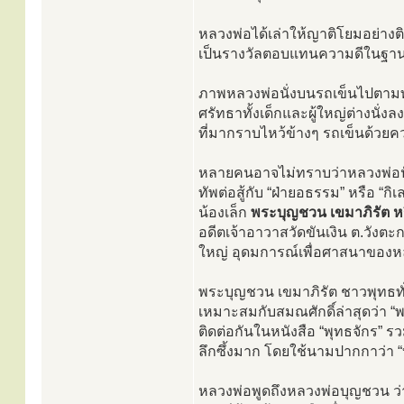
หลวงพ่อได้เล่าให้ญาติโยมอย่างต
เป็นรางวัลตอบแทนความดีในฐานะที
ภาพหลวงพ่อนั่งบนรถเข็นไปตามทา
ศรัทธาทั้งเด็กและผู้ใหญ่ต่างนั
ที่มากราบไหว้ข้างๆ รถเข็นด้วย
หลายคนอาจไม่ทราบว่าหลวงพ่อป
ทัพต่อสู้กับ “ฝ่ายอธรรม” หรือ “กิ
น้องเล็ก
พระบุญชวน เขมาภิรัต หร
อดีตเจ้าอาวาสวัดขันเงิน ต.วังตะ
ใหญ่ อุดมการณ์เพื่อศาสนาของหล
พระบุญชวน เขมาภิรัต ชาวพุทธทั่วไป
เหมาะสมกับสมณศักดิ์ล่าสุดว่า
ติดต่อกันในหนังสือ “พุทธจักร” 
ลึกซึ้งมาก โดยใช้นามปากกาว่า “
หลวงพ่อพูดถึงหลวงพ่อบุญชวน ว่า