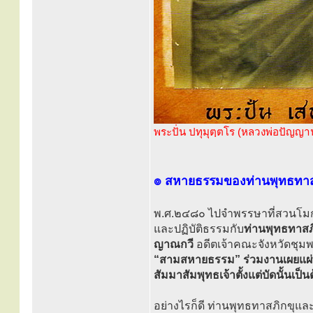
พระปั่น ปทุมุตฺตโร (หลวงพ่อปัญญ
๏ สหายธรรมของท่านพุทธทาส
พ.ศ.๒๔๘๐ ไปจำพรรษาที่สวนโมกขพ
และปฏิบัติธรรมกับ
ท่านพุทธทาสภ
ญาณกวี
อดีตเจ้าคณะจังหวัดชุมพ
“สามสหายธรรม” ร่วมงานเผยแผ่
สัมมาสัมพุทธเจ้าตั้งแต่บัดนั้นเป็
อย่างไรก็ดี ท่านพุทธทาสภิกขุและท