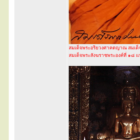
สมเด็จพระอริยวงศาคตญาณ สมเด็จ
สมเด็จพระสังฆราชพระองค์ที่ ๑๘ แห