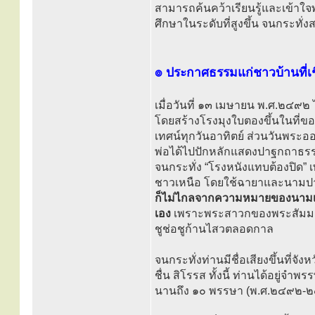
สามารถค้นคว้าเรียนรู้และเข้าใจ
ศึกษาในระดับที่สูงขึ้น จนกระทั่
๏ ประกาศธรรมแก่ชาวบ้านที่เช
เมื่อวันที่ ๑๓ เมษายน พ.ศ.๒๔๙
โดยสร้างโรงมุงใบตองขึ้นในที่ขอ
เทศน์ทุกวันอาทิตย์ ส่วนวันพระอ
พ่อได้ไปปักหลักแสดงปาฐกถาธรรมแข่
จนกระทั่ง “โรงหนังแทบต้องปิด” 
ชาวเหนือ โดยใช้ฉายาและนามป
ก็ไม่ไกลจากความหมายของนามเดิม
เอง
เพราะพระสาวกของพระสัมมาสั
ชูช่อชูก้านไสวตลอดกาล
จนกระทั่งท่านมีชื่อเสียงขึ้นที่จั
ชื่น สิโรรส ทั้งนี้ ท่านได้อยู่จำ
นานถึง ๑๐ พรรษา (พ.ศ.๒๔๙๒-