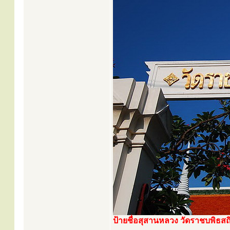
ป้ายชื่อสุสานหลวง วัดราชบพิธส