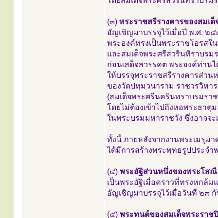
โดยสมเด็จพระศรีสวรินทิราบรมราช
(๓)
พระราชสรีรางคารของสมเด็
อัญเชิญมาบรรจุไว้เมื่อปี พ.ศ. ๒
พระองค์ทรงเป็นพระราชโอรสในพระ
และสมเด็จพระศรีสวรินทิราบรมรา
ก่อนเสด็จสวรรคต พระองค์ท่าน
ให้บรรจุพระราชสรีรางคารส่วนหน
ของวัดปทุมวนาราม ราชวรวิหาร เ
(สมเด็จพระศรีนครินทราบรมราช
โดยไม่ต้องเข้าไปถึงหอพระธาตุม
ในพระบรมมหาราชวัง ซึ่งอาจจะ
ทั้งนี้ ภายหลังจากงานพระเมรุม
ได้มีการสร้างพระพุทธรูปประจำ
(๔)
พระอัฐิส่วนหนึ่งของพระโส
เป็นพระอัฐิเมื่อคราวที่ทรงหกล้ม
อัญเชิญมาบรรจุไว้เมื่อวันที่ ๒๓
(๕)
พระทนต์ของสมเด็จพระราชปิต