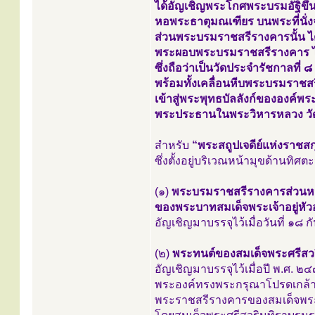
ได้อัญเชิญพระโกศพระบรมอัฐิขึ้
หอพระธาตุมณเฑียร บนพระที่นั
ส่วนพระบรมราชสรีรางคารนั้น ไ
พระผอบพระบรมราชสรีรางคาร ไป
ซึ่งถือว่าเป็นวัดประจำรัชกาลที่ 
พร้อมทั้งเคลื่อนหีบพระบรมราชส
เข้าสู่พระพุทธบัลลังก์ขององค์พ
พระประธานในพระวิหารหลวง วั
สำหรับ
“พระสถูปเจดีย์แห่งราชส
ซึ่งตั้งอยู่บริเวณหน้ามุขด้านทิศ
(๑)
พระบรมราชสรีรางคารส่วนหนึ
ของพระบาทสมเด็จพระเจ้าอยู่หัว
อัญเชิญมาบรรจุไว้เมื่อวันที่ ๑๘
(๒)
พระทนต์ของสมเด็จพระศรีสวริ
อัญเชิญมาบรรจุไว้เมื่อปี พ.ศ. ๒
พระองค์ทรงพระกรุณาโปรดเกล้าฯ
พระราชสรีรางคารของสมเด็จพร