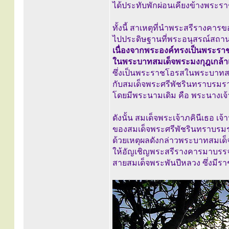
ได้ประทับพักผ่อนเคียงข้างพระร
ทั้งนี้ สาเหตุที่นำพระสรีรางคาร
ไปประดิษฐานที่พระอนุสรณ์สถา
เนื่องจากพระองค์ทรงเป็นพระราช
ในพระบาทสมเด็จพระมงกุฎเกล้าเจ้า
ซึ่งเป็นพระราชโอรสในพระบาทสมเด
กับสมเด็จพระศรีพัชรินทราบรมร
โดยมีพระนามเดิม คือ พระนางเจ้
ดังนั้น สมเด็จพระเจ้าภคินีเธอ เ
ของสมเด็จพระศรีพัชรินทราบรม
ด้วยเหตุผลดังกล่าวพระบาทสมเด็
ให้อัญเชิญพระสรีรางคารมาบรรจุ ณ
สายสมเด็จพระพันปีหลวง ซึ่งมีรา