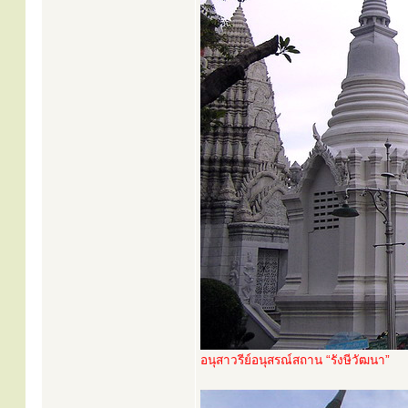
อนุสาวรีย์อนุสรณ์สถาน “รังษีวัฒนา”