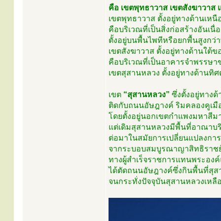
คือ เขตพุทธาวาส เขตสังฆาวาส
เขตพุทธาวาส ตั้งอยู่ทางด้านเหนื
คือบริเวณที่เป็นสิ่งก่อสร้างอันเ
ตั้งอยู่บนพื้นไพทีหรือยกพื้นสูงกว่
เขตสังฆาวาส ตั้งอยู่ทางด้านใต้ข
คือบริเวณที่เป็นอาคารจำพรรษ
เขตสุสานหลวง ตั้งอยู่ทางด้านทิ
เขต
“สุสานหลวง”
ซึ่งตั้งอยู่ทาง
ติดกับถนนอัษฎางค์ ริมคลองคูเมื
โดยตั้งอยู่นอกเขตกำแพงมหาสีม
แต่เดิมสุสานหลวงมีพื้นที่อาณาบร
ต่อมาในสมัยการเปลี่ยนแปลงกา
จากระบอบสมบูรณาญาสิทธิราชย
ทางผู้สำเร็จราชการแทนพระอง
ได้ตัดถนนอัษฎางค์ซึ่งกินพื้นที่
จนกระทั่งปัจจุบันสุสานหลวงเหลือพื้