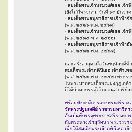
-
สมเด็จพระเจ้าบรมวงศ์เธอ เจ้าฟ
(ยังไม่มีพระนาม วันที่ ๑๓ ธันวา
-
สมเด็จพระอนุชาธิราช เจ้าฟ้า
(พ.ศ. ๒๔๒๖-พ.ศ. ๒๔๖๓)
-
สมเด็จพระเจ้าบรมวงศ์เธอ เจ้าฟ
(พ.ศ. ๒๔๓๕-พ.ศ. ๒๔๖๖)
-
สมเด็จพระอนุชาธิราช เจ้าฟ้า
(พ.ศ. ๒๔๓๒-พ.ศ. ๒๔๖๗)
และครั้งล่าสุด เมื่อวันพฤหัสบด
สมเด็จพระเจ้าภคินีเธอ เจ้าฟ้าเ
(พ.ศ. ๒๔๖๘-พ.ศ. ๒๕๕๔) พระราช
ในพระบาทสมเด็จพระมงกุฎเกล้าเจ้
ก็ได้นำมาบรรจุไว้ ณ อนุสาวรีย์อ
พร้อมทั้งจะมีการแบ่งพระสรีรางค
วัดพระปฐมเจดีย์ ราชวรมหาวิหา
อันเป็นที่บรรจุพระราชสรีรางคา
กับพระนางเจ้าสุวัทนา พระวรราช
เพื่อให้สมเด็จพระเจ้าภคินีเธอ เ