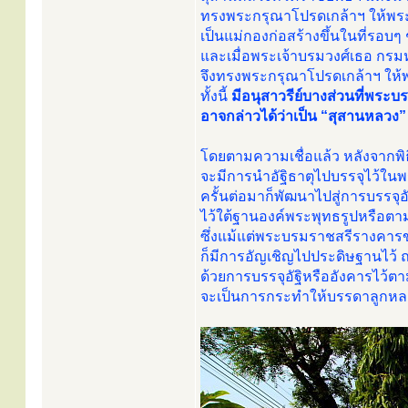
ทรงพระกรุณาโปรดเกล้าฯ ให้พระเ
เป็นแม่กองก่อสร้างขึ้นในที่รอ
และเมื่อพระเจ้าบรมวงศ์เธอ กรมห
จึงทรงพระกรุณาโปรดเกล้าฯ ให้พ
ทั้งนี้
มีอนุสาวรีย์บางส่วนที่พระบ
อาจกล่าวได้ว่าเป็น “สุสานหลวง”
โดยตามความเชื่อแล้ว หลังจากพิ
จะมีการนำอัฐิธาตุไปบรรจุไว้ในพ
ครั้นต่อมาก็พัฒนาไปสู่การบรรจุอ
ไว้ใต้ฐานองค์พระพุทธรูปหรือต
ซึ่งแม้แต่พระบรมราชสรีรางคาร
ก็มีการอัญเชิญไปประดิษฐานไว้
ด้วยการบรรจุอัฐิหรืออังคารไว้ตา
จะเป็นการกระทำให้บรรดาลูกหลา