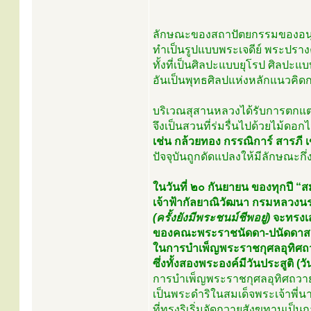
ลักษณะของสถาปัตยกรรมของอนุสา
ทำเป็นรูปแบบพระเจดีย์ พระปราง
ทั้งที่เป็นศิลปะแบบยุโรป ศิลป
อันเป็นพุทธศิลปแห่งหลักแนวคิด
บริเวณสุสานหลวงได้รับการตกแต
จึงเป็นสวนที่ร่มรื่นไปด้วยไม้ดอ
เช่น กล้วยทอง กรรณิการ์ สารภี เข
ปัจจุบันถูกดัดแปลงให้มีลักษณะกึ
ในวันที่ ๒๐ กันยายน ของทุกปี “ส
เจ้าฟ้ากัลยาณิวัฒนา กรมหลวงน
(ครั้งยังมีพระชนม์ชีพอยู่)
จะทรงเ
ของคณะพระราชนัดดา-ปนัดดาสาย
ในการบำเพ็ญพระราชกุศลอุทิศถวา
ซึ่งทั้งสองพระองค์มีวันประสูติ 
การบำเพ็ญพระราชกุศลอุทิศถวายร
เป็นพระดำริในสมเด็จพระเจ้าพี่น
ที่ทรงริเริ่มจัดถวายสังฆทานเป็น