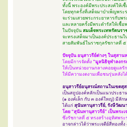
ทั้งนี้ พระองค์มีพระประสงค์ให้เช
โดยทุกครั้งที่เสด็จมาบำเพ็ญพระ
จะร่วมเสวยพระกระยาหารกับพระบ
และหลายครั้งมีพระดำรัสให้เชื้อพ
ในปัจจุบัน
สมเด็จพระเทพรัตนรา
จะทรงเสด็จมาเป็นองค์ประธาน
สายสัมพันธ์ในราชกุลรัชกาลที่ 
ปัจจุบัน อนุสาวรีย์ต่างๆ ในสุสา
โดยมีการจัดตั้ง
“มูลนิธิจุฬาลงก
ให้เป็นหน่วยงานกลางคอยดูแลรั
ให้มีความงดงามเพื่อชนรุ่นหลังไ
อนุสาวรีย์อนุสรณ์สถานในเขตสุส
เป็นสถูปองค์หลักเป็นแนวประธาน
(๑ องค์เล็ก กับ ๓ องค์ใหญ่) มีล
ได้แก่
สุนันทานุสาวรีย์, รังษีวั
โดย “สุนันทานุสาวรีย์” เป็นพระเจด
ซึ่งรัชกาลที่ ๕ ทรงสร้างอุทิศพ
อาจกล่าวได้ว่าพระเจดีย์สีทองทั้ง