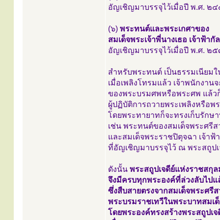
อัญเชิญมาบรรจุไว้เมื่อปี พ.ศ. ๒
(๖)
พระทนต์และพระเกศาของ
สมเด็จพระเจ้าพี่นางเธอ เจ้าฟ้
อัญเชิญมาบรรจุไว้เมื่อปี พ.ศ. ๒
สำหรับพระทนต์ เป็นธรรมเนียม
เมื่อเพลิงโทรมแล้ว เจ้าพนักงา
ของพระบรมศพหรือพระศพ แล้วก็จ
ผู้ปฏิบัติการถวายพระเพลิงหรื
โดยพระทายาทก็จะทรงเก็บรักษาพ
เช่น พระทนต์ของสมเด็จพระศรีสว
และสมเด็จพระราชปิตุจฉา เจ้าฟ
ที่อัญเชิญมาบรรจุไว้ ณ พระสถู
ดังนั้น
พระสถูปเจดีย์แห่งราชสกุ
จึงมีครบทุกพระองค์ที่ล่วงลับไป
ซึ่งสืบสายตรงจากสมเด็จพระศรีสว
พระบรมราชเทวีในพระบาทสมเด็จพร
โดยพระองค์ทรงสร้างพระสถูปเจดีย์