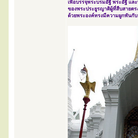
เพื่อบรรจุพระบรมอัฐิ พระอัฐิ 
ของพระประยูรญาติผู้ที่สืบสาย
ด้วยพระองค์ทรงมีความผูกพันกั