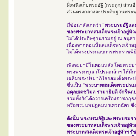
ฝั่งหนึ่งเก็บพระอัฐิ (กระดูก) ส่วน
ส่วนตรงกลางจะประดิษฐานพระพุ
มีข้อน่าสังเกตว่า
“พระบรมอัฐิแ
ของพระบาทสมเด็จพระเจ้าอยู่หัว
ไม่ได้ประดิษฐานรวมอยู่ ณ อนุสาวร
เนื่องจากตอนนั้นสมเด็จพระเจ้าอย
ไม่ได้ทรงประกอบการพระราชพิ
เพิ่งจะมามีในตอนหลัง โดยพระบาท
ทรงพระกรุณาโปรดเกล้าฯ ให้มี
เฉลิมพระปรมาภิไธยสมเด็จพระ
ขึ้นเป็น
“พระบาทสมเด็จพระปรเ
อดุลยเดชวิมล รามาธิบดี จักรีนฤ
รวมทั้งยังได้ถวายเครื่องราชกกุ
หรือพระนพปฎลมหาเศวตฉัตร ซึ่
ดังนั้น พระบรมอัฐิและพระบรมร
ของพระบาทสมเด็จพระเจ้าอยู่หัว
พระบาทสมเด็จพระเจ้าอยู่หัวฯ รัช