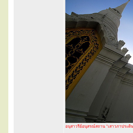
อนุสาวรีย์อนุสรณ์สถาน “เสาวภาประดิ