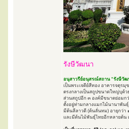
รังษีวัฒนา
อนุสาวรีย์อนุสรณ์สถาน “รังษีวั
เป็นพระเจดีย์สีทอง อาคารจตุรมุ
ตรงกลางเป็นสถูปขนาดใหญ่บุด้ว
ส่วนสถูปอีก ๓ องค์มีขนาดย่อมกว
ตั้งอยู่ท่ามกลางแมกไม้นานาพันธุ์อ
มีต้นลีลาวดี (ต้นลั่นทม) อายุกว
และมีต้นไม้พันธุ์ไทยอีกหลายต้น เ