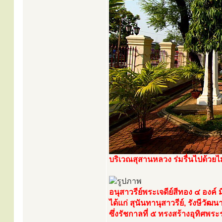
บริเวณสุสานหลวง ร่มรื่นไปด้วยไ
อนุสาวรีย์พระเจดีย์สีทอง ๔ องค์
ได้แก่ สุนันทานุสาวรีย์, รังษีว
ซึ่งรัชกาลที่ ๕ ทรงสร้างอุทิศพ