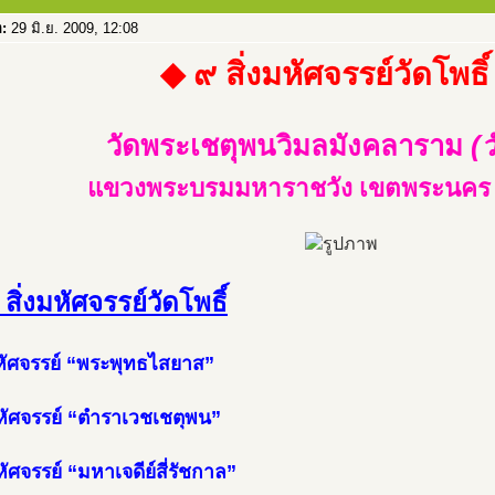
อ:
29 มิ.ย. 2009, 12:08
◆ ๙ สิ่งมหัศจรรย์วัดโพธิ
วัดพระเชตุพนวิมลมังคลาราม
(ว
แขวงพระบรมมหาราชวัง เขตพระนคร 
สิ่งมหัศจรรย์วัดโพธิ์
หัศจรรย์ “พระพุทธไสยาส”
หัศจรรย์ “ตำราเวชเชตุพน”
ัศจรรย์ “มหาเจดีย์สี่รัชกาล”