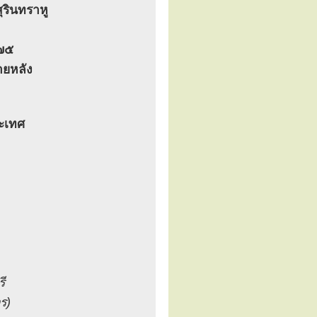
รินทราหู
๓๗๕
ายหลัง
ระเทศ
ี
ร)