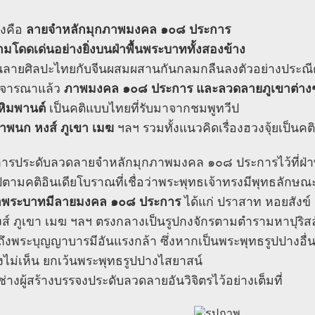
ึ่งคือ
ลายจำหลักมุกภาพมงคล ๑๐๘ ประการ
งามโดดเด่นอย่างยิ่งบนฝ่าพื้นพระบาททั้งสองข้าง
ป็นลายศิลปะไทยกับจีนผสมผสานกันกลมกลืนลงตัวอย่างประณีต
ิจารณาแล้ว
ภาพมงคล ๑๐๘ ประการ และลวดลายภูเขาต่าง
หิมพานต์
เป็นคติแบบไทยที่รับมาจากชมพูทวีป
าพนก หงส์ ภูเขา เมฆ
ฯลฯ รวมทั้งแนวคิดเรื่องฮวงจุ้ยเป็นคต
 การประดับลวดลายจำหลักมุกภาพมงคล ๑๐๘ ประการไว้ที่ฝ่า
ปตามคติอินเดียโบราณที่เชื่อว่าพระพุทธเจ้าทรงมีพุทธลักษณ
่าพระบาทมีลายมงคล ๑๐๘ ประการ
ได้แก่ ปราสาท หอยสังข์ 
ส์ ภูเขา เมฆ ฯลฯ ตรงกลางเป็นรูปกงจักรตามตำรามหาปุริ
ึงพระบุญญาบารมีอันแรงกล้า ซึ่งหากเป็นพระพุทธรูปปางอื่
ไม่เห็น ยกเว้นพระพุทธรูปปางไสยาสน์
ช่างผู้สร้างบรรจงประดับลวดลายอันวิจิตรไว้อย่างเต็มที่