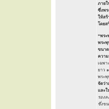
ภายใน
ซึ่งพร
ให้สร
โดยสร
“พระพ
พระพุ
ขนาดอ
ความส
เฉพาะ
ยาว ๑
พระพุ
จัดว่
และใ
รองลง
ซึ่งข