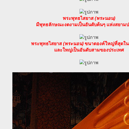
พระพุทธไสยาส
(พระนอน)
มีพุทธลักษณะงดงามเป็นอันดับต้นๆ แห่งสยาม
พระพุทธไสยาส
(พระนอน)
ขนาดองค์ใหญ่ที่สุดใน
และใหญ่เป็นอันดับสามของประเทศ