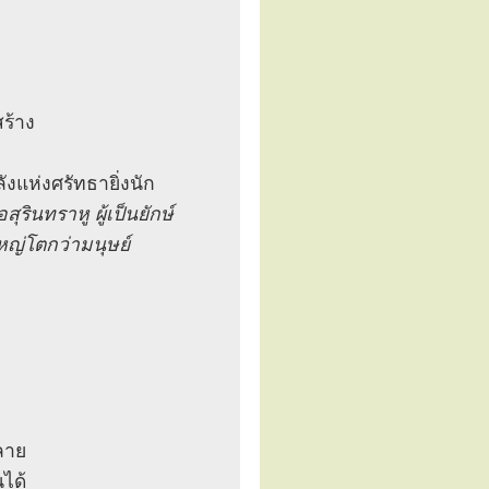
สร้าง
ังแห่งศรัทธายิ่งนัก
สุรินทราหู ผู้เป็นยักษ์
ใหญ่โตกว่ามนุษย์
ลาย
นได้