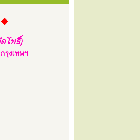
์ ◆
ัดโพธิ์)
กรุงเทพฯ