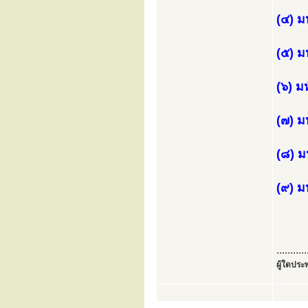
(๔) ม
(๕) ม
(๖) ม
(๗) ม
(๘) ม
(๙) ม
...........
ผู้ใดประพ