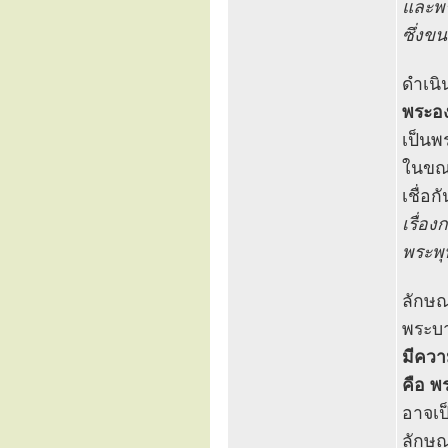
และพร
ซึ่งข
ดำเนิ
พระอง
เป็นพ
ในขณะ
เชื่อก
เรื่อ
พระพุ
ลักษ
พระบ
มีควา
คือ พ
อาจเป
ลักษณ