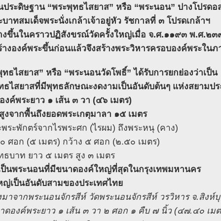
ประดิษฐาน “พระพุทธไสยาส” หรือ “พระนอน” ปางโปรดอสุ
ะบาทสมเด็จพระนั่งเกล้าเจ้าอยู่หัว รัชกาลที่ ๓ โปรดเกล้าฯ
้างขึ้นในคราวปฏิสังขรณ์วัดครั้งใหญ่เมื่อ จ.ศ.๑๑๙๓ พ.ศ.๒
้างองค์พระขึ้นก่อนแล้วจึงสร้างพระวิหารครอบองค์พระในภ
ุทธไสยาส” หรือ “พระนอนวัดโพธิ์” ได้รับการยกย่องว่าเป็น
ทธไสยาสที่มีพุทธลักษณะงดงามเป็นอันดับต้นๆ แห่งสยามป
งค์พระยาว ๑ เส้น ๓ วา (๔๖ เมตร)
ูงจากพื้นถึงยอดพระเกตุมาลา ๑๕ เมตร
พระพักตร์จากไรพระศก (ไรผม) ถึงพระหนุ (คาง)
๐ ศอก (๕ เมตร) กว้าง ๕ ศอก (๒.๕๐ เมตร)
ทธบาท ยาว ๕ เมตร สูง ๓ เมตร
าเป็นพระนอนที่มีขนาดองค์ใหญ่ที่สุดในกรุงเทพมหานคร
หญ่เป็นอันดับสามของประเทศไทย
มาจากพระนอนจักรสีห์ วัดพระนอนจักรสีห์ วรวิหาร จ.สิงห์บุร
นาดองค์พระยาว ๑ เส้น ๓ วา ๒ ศอก ๑ คืบ ๗ นิ้ว (๔๗.๔๐ เมต