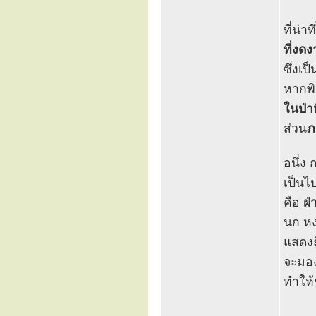
ที่น่าท
ที่งด
ซึ่งเ
หากพ
ในป่า
ส่วน
ภ
อนึ่ง
เป็นไ
คือ
ฝ
นก หง
แสดงถ
จะมอง
ทำให้