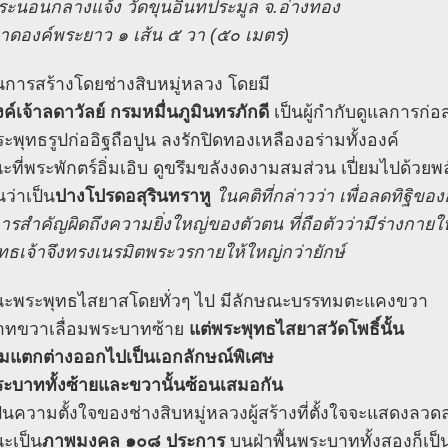
ะนอนกลางแจ้ง วัดขุนอินทประมูล จ.อ่างทอง
นาดองค์พระยาว ๑ เส้น ๕ วา (๕๐ เมตร)
นการสร้างโดยช่างสิบหมู่หลวง โดยมี
ค์เจ้าลดาวัลย์ กรมหมื่นภูมินทรภักดี
เป็นผู้กำกับดูแลการก่อ
ระพุทธรูปก่ออิฐถือปูน ลงรักปิดทองเหลืองอร่ามทั้งองค์
ที่พระพักตร์อิ่มเอิบ ดูขรึมขลังงดงามสมส่วน เปี่ยมไปด้วยพล
ันว่าเป็น
ปางโปรดอสุรินทราหู
ในคติที่กล่าวว่า เพื่อลดทิฐิของอ
งการสำคัญผิดถึงความยิ่งใหญ่ของตัวตน ที่ถือตัวว่ามีร่างกาย
ทธเจ้าจึงทรงเนรมิตพระวรกายให้ใหญ่กว่ายักษ์
ณะพระพุทธไสยาสโดยทั่วๆ ไป มีลักษณะบรรทมตะแคงขวา
าทขวาเลื่อมพระบาทซ้าย
แต่พระพุทธไสยาสวัดโพธิ์นั้น
มแตกต่างออกไปเป็นเอกลักษณ์พิเศษ
ระบาททั้งซ้ายและขวานั้นซ้อนเสมอกัน
็นความตั้งใจของช่างสิบหมู่หลวงผู้สร้างที่ตั้งใจจะแสดงลวด
ะเป็น
ภาพมงคล ๑๐๘ ประการ
บนฝ่าพื้นพระบาททั้งสองก็เป็