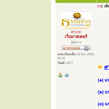
เมื่
เว็บมาสเตอร์
ผู้จัดการ
ลงทะเบียนเมื่อ:
19 มี.ค. 2005,
04:18
โพสต์:
1877
๙ 
(๑) ม
(๒) ม
(๓) มห