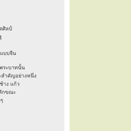
ศิลป์
ๆ
ิแบบจีน
พระบาทนั้น
ะสำคัญอย่างหนึ่ง
ช้าง แก้ว
สลักขณะ
นๆ