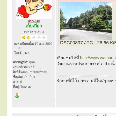
เก็บเกี่ยว
สมาชิก ระดับ 3
DSC00897.JPG [ 28.66 KiB | 
ลงทะเบียนเมื่อ:
10 ส.ค. 2009,
19:31
โพสต์:
169
เยียมชมได้ที่
http://www.watpanu
แนวปฏิบัติ:
ดูจิต
วัดปานุราชประชาสรรค์ ต.ปากน้ำ 
งานอดิเรก:
ทำดี
สิ่งที่ชื่นชอบ:
ทุกเล่มที่ชอบ
.....................................................
ชื่อเล่น:
เก็บเกี่ยว
รักษาที่ดีไว้ ก่อความดีใหม่ๆ ละๆ
อายุ:
0
ที่อยู่:
ในธรรม