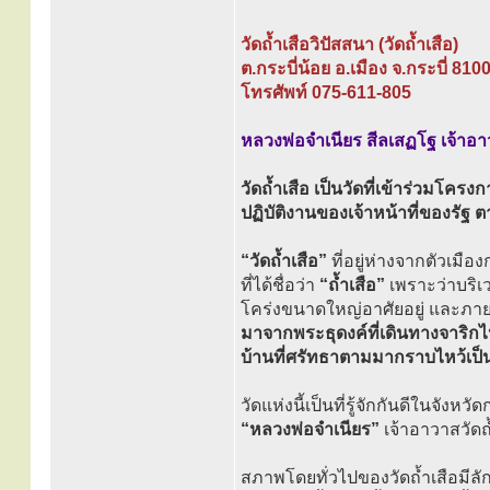
วัดถ้ำเสือวิปัสสนา (วัดถ้ำเสือ)
ต.กระบี่น้อย อ.เมือง จ.กระบี่ 810
โทรศัพท์ 075-611-805
หลวงพ่อจำเนียร สีลเสฏโฐ เจ้าอ
วัดถ้ำเสือ เป็นวัดที่เข้าร่วมโคร
ปฏิบัติงานของเจ้าหน้าที่ของร
“วัดถ้ำเสือ”
ที่อยู่ห่างจากตัวเมือ
ที่ได้ชื่อว่า
“ถ้ำเสือ”
เพราะว่าบริเว
โคร่งขนาดใหญ่อาศัยอยู่ และภายใ
มาจากพระธุดงค์ที่เดินทางจาริกไ
บ้านที่ศรัทธาตามมากราบไหว้เป
วัดแห่งนี้เป็นที่รู้จักกันดีในจัง
“หลวงพ่อจำเนียร”
เจ้าอาวาสวัดถ้
สภาพโดยทั่วไปของวัดถ้ำเสือมีลั