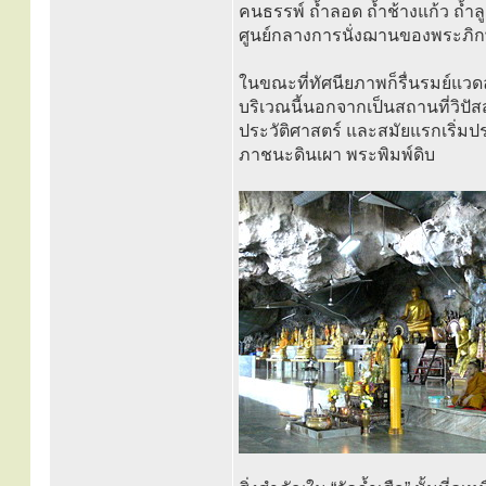
คนธรรพ์ ถ้ำลอด ถ้ำช้างแก้ว ถ้ำลูก
ศูนย์กลางการนั่งฌานของพระภิกษุ
ในขณะที่ทัศนียภาพก็รื่นรมย์แวดล้
บริเวณนี้นอกจากเป็นสถานที่วิปั
ประวัติศาสตร์ และสมัยแรกเริ่มป
ภาชนะดินเผา พระพิมพ์ดิบ