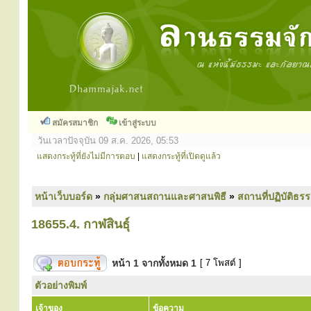
สมัครสมาชิก
เข้าสู่ระบบ
วันเวลาปัจจุบัน 09 ส.ค. 2026, 05:53
แสดงกระทู้ที่ยังไม่มีการตอบ
|
แสดงกระทู้ที่เปิดดูแล้ว
หน้าเว็บบอร์ด
»
กลุ่มศาสนสถานและศาสนพิธี
»
สถานที่ปฏิบัติธร
18655.4. กาฬสินธุ์
หน้า
1
จากทั้งหมด
1
[ 7 โพสต์ ]
ตัวอย่างพิมพ์
เจ้าของ
ข้อความ