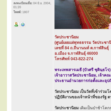
ลงทะเบียนเมื่อ:
04 มิ.ย. 2004,
01:20
โพสต์:
1807
วัดประชานิยม
(ศูนย์เผยแผ่พุทธธรรม วัดประชาน
เลขที่ 84 ถ.ถีนานนท์ ต.กาฬสินธุ์
อ.เมือง จ.กาฬสินธุ์ 46000
โทรศัพท์ 043-822-274
พระเทพสารเมธี (บัวศรี ชุตินฺธโร)
เจ้าอาวาสวัดประชานิยม, เจ้าคณะจ
ประธานอำนวยการก่อตั้งและอุปถั
วัดประชานิยม เป็นวัดที่เข้าร่วม
ปฏิบัติงานของเจ้าหน้าที่ของร
วัดประชานิยม
เดิมเป็นป่าช้าโคกก