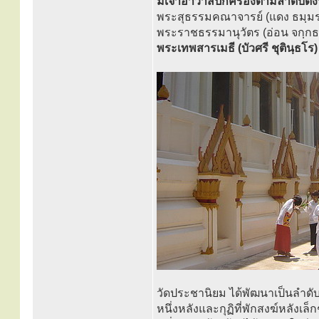
มีเจ้าอาวาสปกครองตามลำดับดังน
พระสุธรรมคณาจารย์ (แดง ธมฺม
พระราชธรรมานุวัตร (อ่อน จกฺก
พระเทพสารเมธี (บัวศรี ชุตินฺธโร)
วัดประชานิยม ได้พัฒนาเป็นลำดับต
หนึ่งหลังและกุฏิที่พักสงฆ์หลังเล