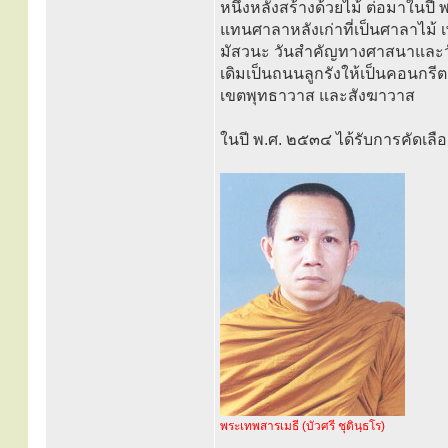
หนึ่งหลังสร้างด้วยไม้ ต่อมาในปี
แทนศาลาหลังเก่าที่เป็นศาลาไม้ 
มัสวนะ วันสำคัญทางศาสนาและว
เดิมเป็นถนนลูกรังให้เป็นคอนกรีต
เขตพุทธาวาส และสังฆาวาส
ในปี พ.ศ. ๒๕๓๔ ได้รับการคัดเลือ
พระเทพสารเมธี (บัวศรี ชุตินฺธโร)