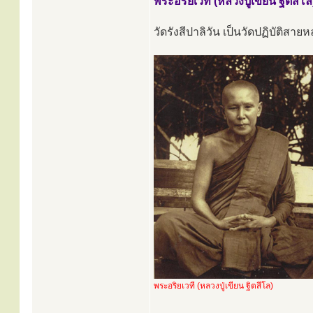
พระอริยเวที (หลวงปู่เขียน ฐิตสีโ
วัดรังสีปาลิวัน เป็นวัดปฏิบัติสายหล
พระอริยเวที (หลวงปู่เขียน ฐิตสีโล)