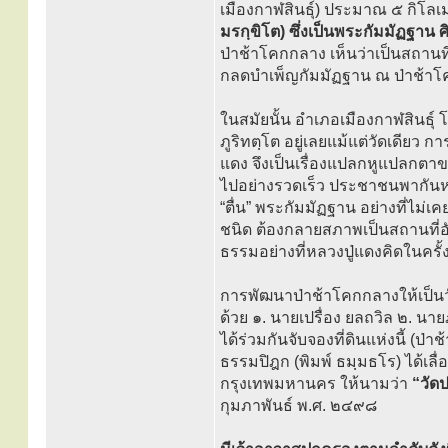
เมืองกาฬสินธุ์) ประมาณ ๕ กิโล
มรกฺขิโต) ซึ่งเป็นพระกัมมัฏฐาน ศ
ป่าช้าโคกกลาง เห็นว่าเป็นสถานที
กลดบำเพ็ญกัมมัฏฐาน ณ ป่าช้าโคก
ในสมัยนั้น อำเภอเมืองกาฬสินธุ์
ภูริทตฺโต อยู่เลยแม้แต่วัดเดียว
แดง จึงเป็นเรื่องแปลกหูแปลกตา
ไปอย่างรวดเร็ว ประชาชนพากันห
“ตื่น” พระกัมมัฏฐาน อย่างที่ไม
ชนิด ต้องกลายสภาพเป็นสถานที่อันโ
ธรรมอย่างที่หลวงปู่แดงคิดในครั้ง
การพัฒนาป่าช้าโคกกลางให้เป็นวัด
ด้วย ๑. นายเปรื่อง ยลถวิล ๒. นา
ได้ร่วมกันจับจองที่ดินแห่งนี้ (ป
ธรรมปิฎก (พิมพ์ ธมฺมธโร) ได้เลื
กรุงเทพมหานคร ให้นามว่า
“วัด
กุมภาพันธ์ พ.ศ. ๒๔๙๘