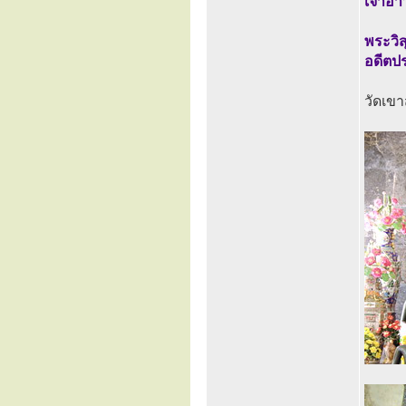
เจ้าอา
พระวิส
อดีตป
วัดเขาส