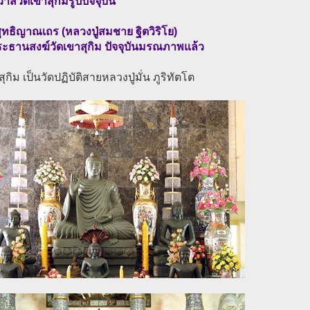
วาสวัดเขาสุกิมรูปปัจจุบัน
ุทธิญาณเถร (หลวงปู่สมชาย ฐิตวิริโย)
ระธานสงฆ์วัดเขาสุกิม ปัจจุบันมรณภาพแล้ว
ุกิม เป็นวัดปฏิบัติสายหลวงปู่มั่น ภูริทัตโต