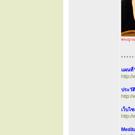
พระญาณว
* * * * * 
แผนที่
http:/
ประวัต
http:
เว็บไซ
http:/
Medita