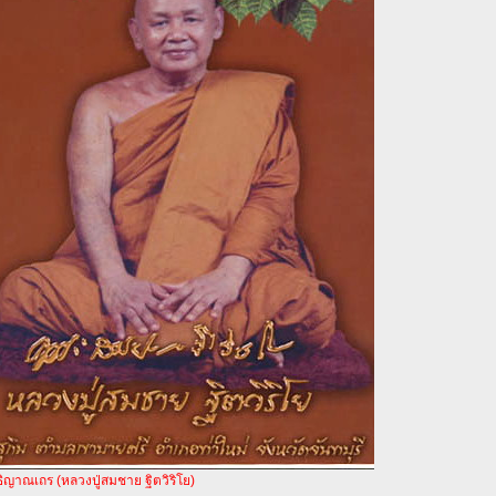
ธิญาณเถร (หลวงปู่สมชาย ฐิตวิริโย)