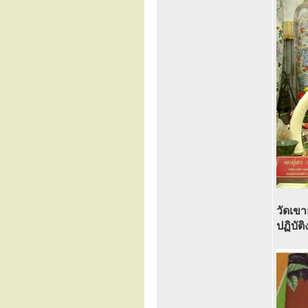
วัดเขา
ปฏิบั