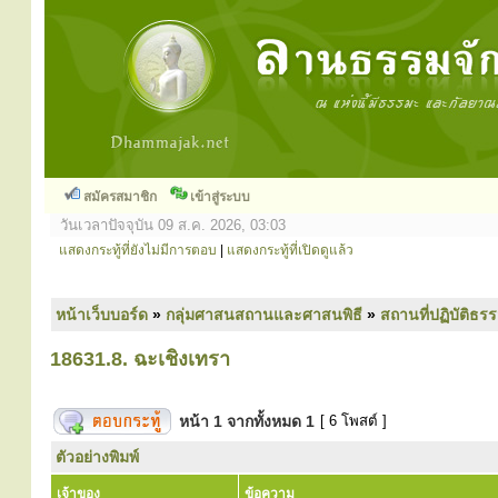
สมัครสมาชิก
เข้าสู่ระบบ
วันเวลาปัจจุบัน 09 ส.ค. 2026, 03:03
แสดงกระทู้ที่ยังไม่มีการตอบ
|
แสดงกระทู้ที่เปิดดูแล้ว
หน้าเว็บบอร์ด
»
กลุ่มศาสนสถานและศาสนพิธี
»
สถานที่ปฏิบัติธร
18631.8. ฉะเชิงเทรา
หน้า
1
จากทั้งหมด
1
[ 6 โพสต์ ]
ตัวอย่างพิมพ์
เจ้าของ
ข้อความ