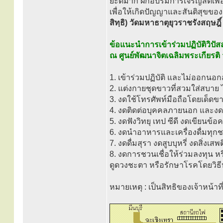
ยะดีมาก ฝึกอบรมการเจริญสติเพื่
เพื่อให้เกิดปัญญาและสันติสุขขอ
สิทฺธิ) วัดมหาธาตุยุวราชรังสฤษฎ
ข้อแนะนำการเข้าร่วมปฏิบัติวิป
ณ ศูนย์พัฒนาจิตเฉลิมพระเกียรติ
1. เข้าร่วมปฏิบัติ และไม่ออกน
2. แต่งกายชุดขาวที่สวมใส่สบาย
3. งดใช้โทรศัพท์มือถือโดยเด
4. งดติดต่อบุคคลภายนอก และงดก
5. งดฟังวิทยุ เทป ซีดี งดเขียน
6. งดนำอาหารและเครื่องดื่มทุกช
7. งดดื่มสุรา งดสูบบุหรี่ งดสิ่
8. งดการชวนเชื่อให้ร่วมลงทุน ห
ดูดวงชะตา หรือรักษาโรคโดยวิธีห
หมายเหตุ : เป็นสิทธิของเจ้าหน้าท