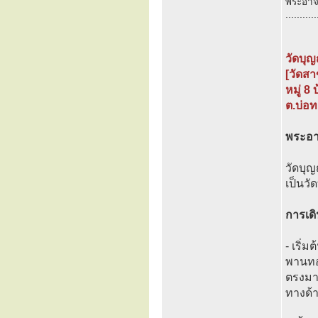
พระอาจา
...........
วัดบุ
[วัดส
หมู่ 8
ต.บ่อท
พระอาจ
วัดบุญ
เป็นวั
การเด
- เริ่
พานทอง
ตรงมาเ
ทางด้