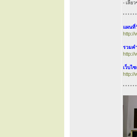
- เลี้
* * * * * *
แผนที
http:/
รวมคำส
http:
เว็บไ
http:
* * * * * *