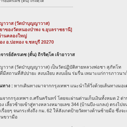
รย์อัครเดช (ตั๋น) ถิรจิตฺโต
.................................................................
ญญาวาส (วัดป่าบุญญาวาส)
าขาของวัดหนองป่าพง จ.อุบลราชธานี]
 บ้านคลองใหญ่
อง อ.บ่อทอง จ.ชลบุรี 20270
ารย์อัครเดช (ตั๋น) ถิรจิตฺโต เจ้าอาวาส
ญาวาส (วัดป่าบุญญาวาส) เป็นวัดปฏิบัติสายหลวงพ่อชา สุภัทโท
ดที่มีสถานที่สัปปายะ สงบเงียบ สงบเย็น ร่มรื่น เหมาะแก่การภาวนาเป
ินทาง :
หากเดินทางมาจากกรุงเทพฯ แนะนำให้วิ่งด้วยเส้นทางมอเ
มต้นจากกรุงเทพฯ ถ.ศรีนครินทร์ โดยจะผ่านด่านเก็บเงินทั้งหมด 2 ด่
 เลี้ยวซ้ายเข้าสู่ทางหลวงหมายเลข 344 (บ้านบึง-แกลง) ตรงไปจน
รื่อยๆ จนกระทั่งถึง กม. 62 ให้สังเกตป้ายวัดทางด้านซ้ายมือ ซึ่งจะต
านขวามือ