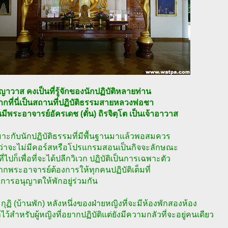
ญาวาส คงเป็นที่รู้จักของนักปฏิบัติหลายท่าน
จากที่นี่เป็นสถานที่ปฏิบัติธรรมสายหลวงพ่อชา
ันมีพระอาจารย์อัครเดช (ตั๋น) ถิรจิตฺโต เป็นเจ้าอาวาส
เหมาะกับนักปฏิบัติธรรมที่มีพื้นฐานมาแล้วพอสมควร
ว่าจะไม่มีคอร์สหรือโปรแกรมสอนเป็นกิจจะลักษณะ
ี่ไปก็เพื่อที่จะได้ปลีกวิเวก ปฏิบัติเป็นการเฉพาะตัว
จากพระอาจารย์ต้องการให้ทุกคนปฏิบัติเต็มที่
มีการอนุญาตให้พักอยู่ร่วมกัน
 กุฏิ (บ้านพัก) หลังหนึ่งของฝ่ายหญิงที่จะมีห้องพักสองห้อง
อาไว้สำหรับผู้หญิงที่อยากปฏิบัติแต่ยังมีความกลัวที่จะอยู่คนเดียว