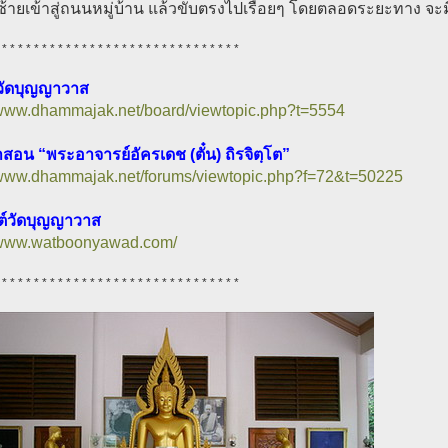
ยวซ้ายเข้าสู่ถนนหมู่บ้าน แล้วขับตรงไปเรื่อยๆ โดยตลอดระยะทาง
 * * * * * * * * * * * * * * * * * * * * * * * * * * * * * *
่วัดบุญญาวาส
/www.dhammajak.net/board/viewtopic.php?t=5554
อน “พระอาจารย์อัครเดช (ตั๋น) ถิรจิตฺโต”
//www.dhammajak.net/forums/viewtopic.php?f=72&t=50225
ซต์วัดบุญญาวาส
//www.watboonyawad.com/
 * * * * * * * * * * * * * * * * * * * * * * * * * * * * * *