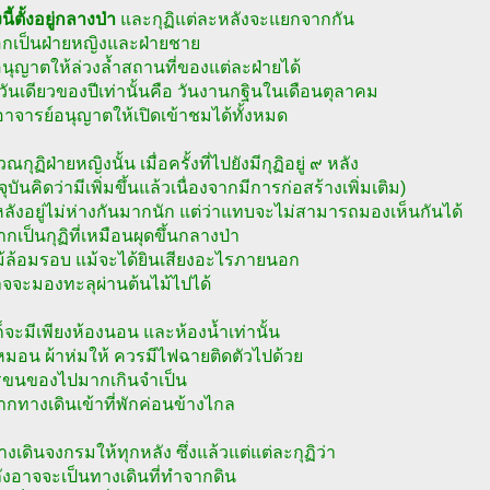
นี้ตั้งอยู่กลางป่า
และกุฏิแต่ละหลังจะแยกจากกัน
อกเป็นฝ่ายหญิงและฝ่ายชาย
่อนุญาตให้ล่วงล้ำสถานที่ของแต่ละฝ่ายได้
งวันเดียวของปีเท่านั้นคือ วันงานกฐินในเดือนตุลาคม
อาจารย์อนุญาตให้เปิดเข้าชมได้ทั้งหมด
ณกุฏิฝ่ายหญิงนั้น เมื่อครั้งที่ไปยังมีกุฏิอยู่ ๙ หลัง
จุบันคิดว่ามีเพิ่มขึ้นแล้วเนื่องจากมีการก่อสร้างเพิ่มเติม)
ลังอยู่ไม่ห่างกันมากนัก แต่ว่าแทบจะไม่สามารถมองเห็นกันได้
จากเป็นกุฏิที่เหมือนผุดขึ้นกลางป่า
ม้ล้อมรอบ แม้จะได้ยินเสียงอะไรภายนอก
าจจะมองทะลุผ่านต้นไม้ไปได้
ก็จะมีเพียงห้องนอน และห้องน้ำเท่านั้น
อ หมอน ผ้าห่มให้ ควรมีไฟฉายติดตัวไปด้วย
รขนของไปมากเกินจำเป็น
จากทางเดินเข้าที่พักค่อนข้างไกล
ีทางเดินจงกรมให้ทุกหลัง ซึ่งแล้วแต่แต่ละกุฏิว่า
ังอาจจะเป็นทางเดินที่ทำจากดิน