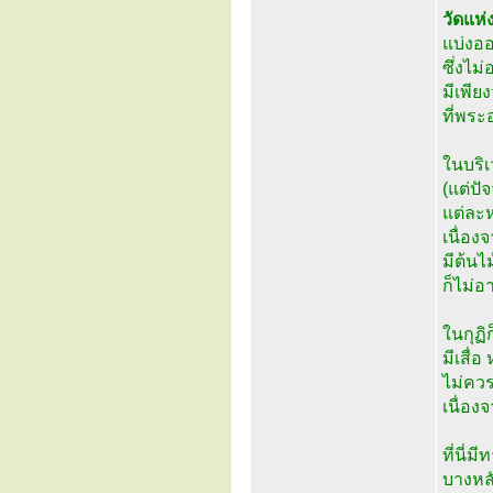
วัดแห่ง
แบ่งอ
ซึ่งไม
มีเพีย
ที่พระ
ในบริเว
(แต่ปัจ
แต่ละห
เนื่อง
มีต้นไ
ก็ไม่อ
ในกุฏิ
มีเสื่
ไม่คว
เนื่อง
ที่นี่ม
บางหล