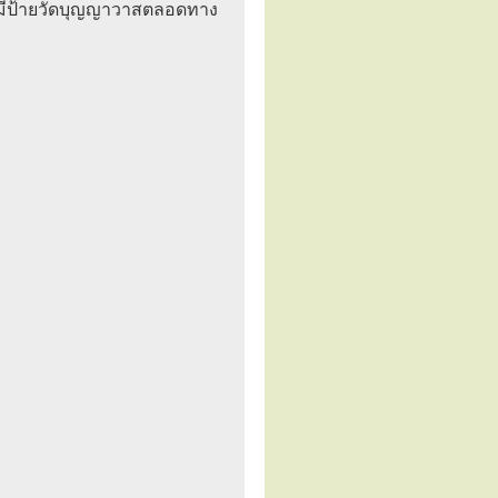
 จะมีป้ายวัดบุญญาวาสตลอดทาง