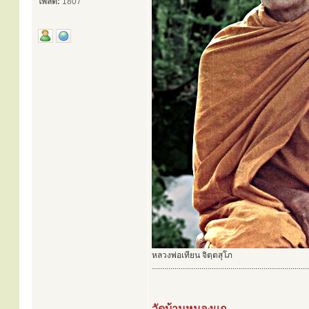
โพสต์:
1807
หลวงพ่อเทียน จิตฺตสุโภ
............................................................................
วัดบ้านหนองแก