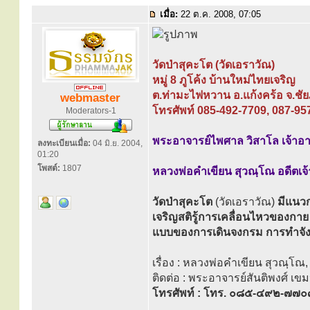
เมื่อ:
22 ต.ค. 2008, 07:05
วัดป่าสุคะโต (วัดเอราวัณ)
หมู่ 8 ภูโค้ง บ้านใหม่ไทยเจริญ
ต.ท่ามะไฟหวาน อ.แก้งคร้อ จ.ชัย
webmaster
โทรศัพท์ 085-492-7709, 087-95
Moderators-1
พระอาจารย์ไพศาล วิสาโล เจ้าอาว
ลงทะเบียนเมื่อ:
04 มิ.ย. 2004,
01:20
โพสต์:
1807
หลวงพ่อคำเขียน สุวณฺโณ อดีตเจ
วัดป่าสุคะโต
(วัดเอราวัณ)
มีแนวก
เจริญสติรู้การเคลื่อนไหวของกาย
แบบของการเดินจงกรม การทำจัง
เรื่อง : หลวงพ่อคำเขียน สุวณฺโ
ติดต่อ : พระอาจารย์สันติพงศ์ เขม
โทรศัพท์ : โทร. ๐๘๕-๔๙๒-๗๗