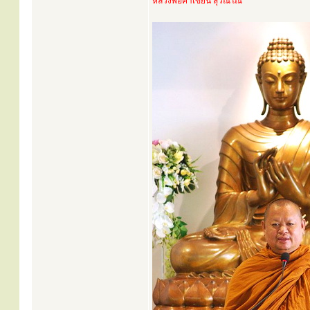
หลวงพ่อคำเขียน สุวัณโณ