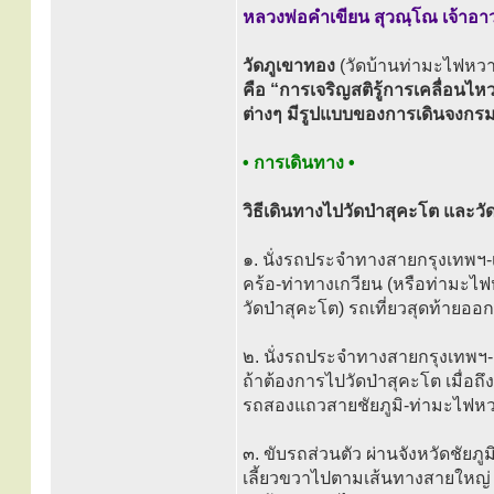
หลวงพ่อคำเขียน สุวณฺโณ เจ้าอา
วัดภูเขาทอง
(วัดบ้านท่ามะไฟหว
คือ “การเจริญสติรู้การเคลื่อน
ต่างๆ มีรูปแบบของการเดินจงกร
• การเดินทาง •
วิธีเดินทางไปวัดป่าสุคะโต และว
๑. นั่งรถประจำทางสายกรุงเทพฯ-
คร้อ-ท่าทางเกวียน (หรือท่ามะไ
วัดป่าสุคะโต) รถเที่ยวสุดท้ายออ
๒. นั่งรถประจำทางสายกรุงเทพฯ-ช
ถ้าต้องการไปวัดป่าสุคะโต เมื่อถึ
รถสองแถวสายชัยภูมิ-ท่ามะไฟหวา
๓. ขับรถส่วนตัว ผ่านจังหวัดชัยภู
เลี้ยวขวาไปตามเส้นทางสายใหญ่