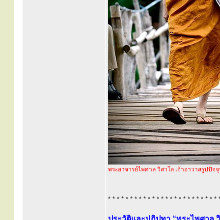
พระอาจารย์ไพศาล วิสาโล เจ้าอาวาสรูปปัจจุ
* * * * * * * * * * * * * * * * * * * * * * * * * 
ประวัติและปฏิปทา “พระไพศาล ว