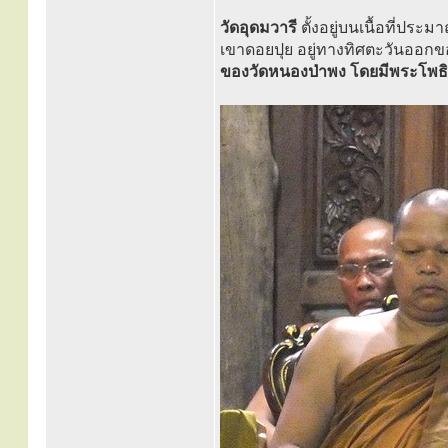
วัดอุดมวารี
ตั้งอยู่บนเนื้อที่ปร
เขาดอยปุย อยู่ทางทิศตะวันออกขอ
ของวัดหนองป่าพง โดยมีพระโพธิ