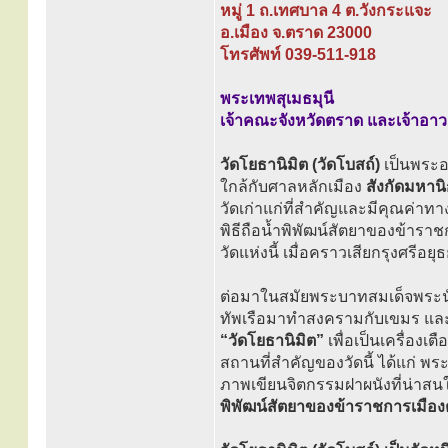
หมู่ 1 ถ.เทศบาล 4 ต.วังกระแจะ
อ.เมือง จ.ตราด 23000
โทรศัพท์ 039-511-918
พระเทพสุเมธมุนี
เจ้าคณะจังหวัดตราด และเจ้าอาว
วัดโยธานิมิต (วัดโบสถ์)
เป็นพระอา
ใกล้กับศาลหลักเมือง
สังกัดมหาน
วัดเก่าแก่ที่สำคัญและมีคุณค่าท
พิธีถือน้ำพิพัฒน์สัตยาของข้าร
วัดแห่งนี้ เมื่อคราวเสียกรุงศรีอยุธย
ต่อมาในสมัยพระบาทสมเด็จพระนั่งเ
ทัพเรือมาทำสงครามกับเขมร และระ
“วัดโยธานิมิต”
เพื่อเป็นเครื่องเ
สถานที่สำคัญของวัดนี้ ได้แก่ พ
ภาพเขียนจิตกรรมฝาผนังที่น่าสน
พิพัฒน์สัตยาของข้าราชการเมือ