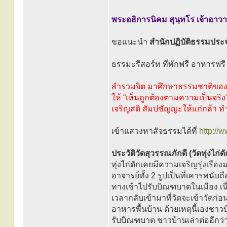
พระอธิการนิคม สุนฺทโร เจ้าอาว
ขอแนะนำ
สำนักปฏิบัติธรรมประจ
ธรรมะรีสอร์ท ที่พักฟรี อาหารฟรี
สำรวมจิต มาศึกษาธรรมชาติขอ
ให้ “เห็นถูกต้องตามความเป็นจริง
เจริญสติ สัมปชัญญะให้แก่กล้า ทำสั
เข้าแสวงหาสัจธรรมได้ที่
http:/
ประวัติวัดสุวรรณภักดี (วัดทุ่งไก่ดั
ทุ่งไก่ดักเคยมีความเจริญรุ่งเรือ
อาจารย์ทั้ง 2 รูปเป็นที่เคารพนั
ทางเช้าไปรับบิณฑบาตในเมือง เนื
เวลากลับเข้ามาที่วัดจะเข้าวัดก่
อาหารพื้นบ้าน ด้วยเหตุนี้เองชา
รับบิณฑบาต ชาวบ้านเล่าต่ออีก