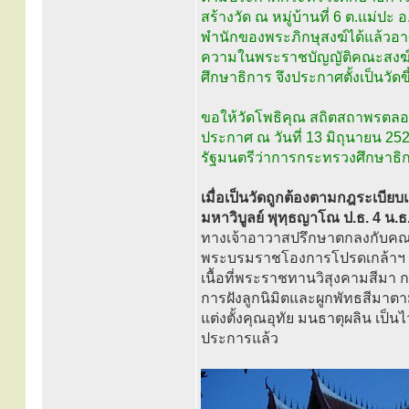
สร้างวัด ณ หมู่บ้านที่ 6 ต.แม่ปะ 
พำนักของพระภิกษุสงฆ์ได้แล้วอา
ความในพระราชบัญญัติคณะสงฆ์
ศึกษาธิการ จึงประกาศตั้งเป็นวัดข
ขอให้วัดโพธิคุณ สถิตสถาพรต
ประกาศ ณ วันที่ 13 มิถุนายน 25
รัฐมนตรีว่าการกระทรวงศึกษาธิ
เมื่อเป็นวัดถูกต้องตามกฎระเบี
มหาวิบูลย์ พุทฺธญาโณ ป.ธ. 4 น.ธ. 
ทางเจ้าอาวาสปรึกษาตกลงกับคณ
พระบรมราชโองการโปรดเกล้าฯ พร
เนื้อที่พระราชทานวิสุงคามสีมา 
การฝังลูกนิมิตและผูกพัทธสีมาตาม
แต่งตั้งคุณอุทัย มนธาตุผลิน เ
ประการแล้ว