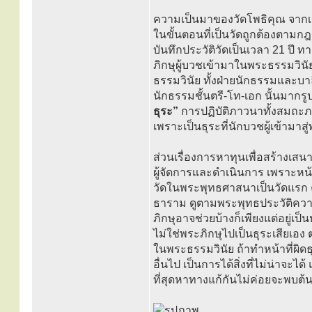
ความเป็นมาของวัดโพธิคุณ จากเป็น
ในขั้นตอนที่เป็นวัดถูกต้องตามกฎ
บันทึกประวัติวัดเป็นเวลา 21 ป
ภิกษุผู้บวชเข้ามาในพระธรรมวินั
ธรรมวินัย ทั้งฝ่ายนักธรรมและบา
นักธรรมชั้นตรี-โท-เอก นั้นมาก
ธุระ”
การปฏิบัติภาวนาทั้งสมถะ
เพราะเป็นธุระที่นักบวชผู้เข้ามาส
ส่วนเรื่องการหาทุนเพื่อสร้างเส
ผู้จัดการและดำเนินการ เพราะหน้า
วัดในพระพุทธศาสนาเป็นวัดแรก คื
ธาราม ดูตามพระพุทธประวัติความเ
ภิกษุอาจช่วยบ้างก็เพียงแต่อยู่เป็
ไม่ใช่พระภิกษุไปเป็นธุระเสียเอ
ในพระธรรมวินัย ถ้าทำหน้าที่ผิดธ
อื่นไป เป็นการได้สิ่งที่ไม่น่าจะ
ที่สุดหาทางแก้กันไม่ค่อยจะพบต้นเ