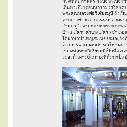
กรุงเทพมหานคร กลับจากไปจำพรรษ
เดินทางถึงวัดอินทารามวรวิหาร เ
พระคุณหลวงพ่อวิเชียรมุนี
ซึ่งเป
มรณภาพจากไปก่อนหน้าอาตมาภาพเ
ร่วมบุญในงานศพของพระเดชพระคุ
บ้านแม่ตาว ตำบลแม่ตาว อำเภอแม
ได้มาพักบำเพ็ญสมณธรรมอยู่ยังที่ต
ต้องการพบเป็นพิเศษ ขอให้ขึ้น
หลวงพ่อพระวิเชียรมุนีเป็นที่ชัดเ
ระยะนั้นทางขึ้นมายังที่ตั้งวัดเป