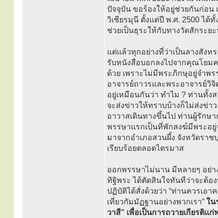
ปัจจุบัน ขอร้องให้อยู่ช่วยกัน
วิเชียรมุนี ตั้งแต่ปี พ.ศ. 2500 ได้
ช่วยเป็นธุระให้กับทางวัดสักระยะห
แต่แล้วทุกอย่างที่ว่าเป็นลางสังห
รับหนังสือบอกลงไปจากคุณโยมครูป
ด้วย เพราะไม่มีพระภิกษุอยู่จ
อาจารย์ถาวรและพระอาจารย์วิจิต
อยู่เหมือนกันว่า ทำไม ? ท่านทั้ง
จะส่งข่าวให้ทราบบ้างก็ไม่ส่งข่าว
อาวาสเดินทางขึ้นไป ท่านผู้รัก
พรรษาแรกเป็นที่พักสงฆ์มีพระอยู่
มาจากอำเภอสวนผึ้ง จังหวัดราชบุ
เรียบร้อยตลอดไตรมาส
ออกพรรษาไม่นาน มีหลายๆ อย่างเป็น
ทิฐิพระ ได้ตัดสินใจทันทีว่าจะต้อ
ปฏิบัติได้สั่งด้วยว่า “ท่านควรเ
เที่ยวกัมมัฏฐานอย่างพวกเรา”
ในร
วาสี” เพื่อเป็นการถวายเกียรติแ