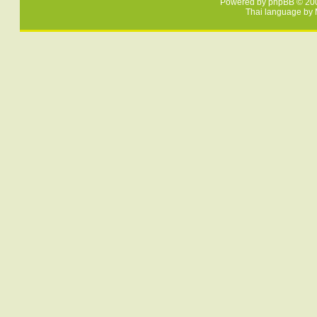
Powered by
phpBB
© 200
Thai language by