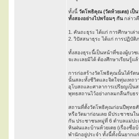
ทั้งนี้
วัดโพธิคุณ (วัดห้วยเตย) เป็
ทั้งสองอย่างไปพร้อมๆ กัน
กล่าวค
1. คันถะธุระ ได้แก่ การศึกษาเล่
2. วิปัสสนาธุระ ได้แก่ การปฏิ
ทั้งสองธุระนี้เป็นหน้าที่ของผู้
จะละเลยมิได้ ต้องศึกษาเรียนรู้แ
การก่อสร้างวัดโพธิคุณนั้นได้รัต
นั้นสละทั้งชีวิตและจิตใจทุ่มเท
อุโบสถและศาลาการเปรียญเป็นสถา
พุทธสถานไว้อย่างกลมกลืนกับธรร
สถานที่ตั้งวัดโพธิคุณก่อนปีพุทธศ
หรือวัดมาก่อนเลย มีประชาชนในต
กัน ประชาชนหมู่ที่ 6 ตำบลแม่ปะเป็
หินฝนและบ้านห้วยเตย (เรื่องชื่อบ
พำนักอยู่ประจำ ทั้งนี้ทั้งนั้นย