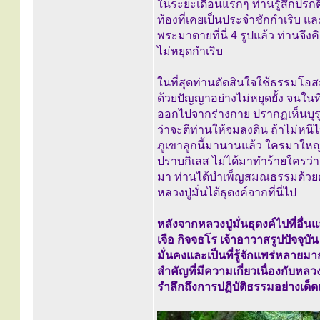
ในระยะเดือนแรกๆ ท่านรู้สึกปรกติ
ท้องที่เคยเป็นประจำชักกำเริบ แล
พระมาตายที่นี่ 4 รูปแล้ว ท่านจึงค
ไม่หยุดกำเริบ
ในที่สุดท่านตัดสินใจใช้ธรรมโอ
ด้วยปัญญาอย่างไม่หยุดยั้ง จนใน
ออกไปจากร่างกาย ปรากฏเห็นบุรุษ
ว่าจะตีท่านให้จมลงดิน ถ้าไม่หน
ภูเขาลูกนี้มานานแล้ว ใครมาใหญ่
ปราบกิเลส ไม่ได้มาทำร้ายใครว่าแ
มา ท่านได้บำเพ็ญสมณธรรมด้วยค
หลวงปู่มั่นได้ธุดงค์จากที่นี่ไป
หลังจากหลวงปู่มั่นธุดงค์ไปที่อื่
เจือ กิจจธโร เจ้าอาวาสรูปปัจจุบ
มั่นคงและเป็นที่รู้จักแพร่หลายมา
สำคัญที่มีความเกี่ยวเนื่องกับหลว
รำลึกถึงการปฏิบัติธรรมอย่างเด็ดเ