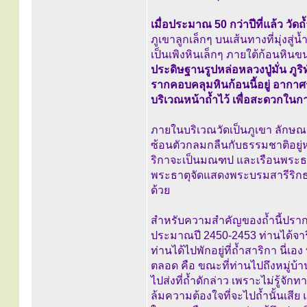
เมื่อประมาณ 50 กว่าปีที่แล้ว วัด
ภูเขาลูกเล็กๆ บนเส้นทางที่มุ่งส
เป็นเพิงหินเล็กๆ ภายใต้ก้อนหิ
ประดิษฐานรูปหล่อหลวงปู่มั่น ภูร
รากคอบคลุมหินก้อนนี้อยู่ อากาศร
บริเวณหน้าถ้ำไว้ เพื่อสะดวกใน
ภายในบริเวณวัดเป็นภูเขา ลักษณะ
ซ้อนตัวกลมกลืนกับธรรมชาติอยู่ห
ริกาจะเป็นมณฑป และเรือนพระธา
พระธาตุจัดแสดงพระบรมสารีริกธ
ด้วย
สำหรับความสำคัญของถ้ำนี้ปรากฏ
ประมาณปี 2450-2453 ท่านได้จาริก
ท่านได้ไปพักอยู่ที่ถ้ำสาริกา นี
ตลอด คือ ขณะที่ท่านไปถึงหมู่บ้าน
ไปส่งที่ถ้ำดักล่าว เพราะไม่รู้จักท
ล้มความต้องใจที่จะไปถ้ำนั้นเสีย 