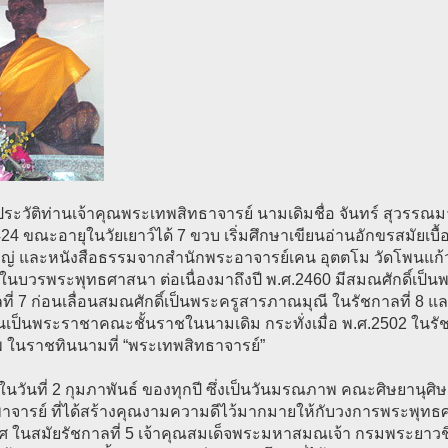
ระวัติท่านเจ้าคุณพระเทพสิทธาจารย์ นามเดิมชื่อ จันทร์ สุวรรณมาโ
24 ขณะอายุในวัยเยาว์ได้ 7 ขวบ เริ่มศึกษาเขียนอ่านอักขรสมัยเบื
่ และหนังสือธรรมจากสำนักพระอาจารย์เคน อุตตโม วัดโพนแก้ว อ.
ดในบวรพระพุทธศาสนา ต่อเนื่องมาถึงปี พ.ศ.2460 มีสมณศักดิ์เ
ที่ 7 ก่อนเลื่อนสมณศักดิ์เป็นพระครูสารภาณมุณี ในรัชกาลที่ 8 
ขึ้นเป็นพระราชาคณะชั้นราชในนามเดิม กระทั่งเมื่อ พ.ศ.2502 ในร
พ ในราชทินนามที่ “พระเทพสิทธาจารย์”
น ในวันที่ 2 กุมภาพันธ์ ของทุกปี ซึ่งเป็นวันมรณภาพ คณะศิษยานุศิษย
รพาจารย์ ที่ได้สร้างคุณงามความดีไว้มากมายให้กับวงการพระพุท
ศ ในสมัยรัชกาลที่ 5 เจ้าคุณสมเด็จพระมหาสมณเจ้า กรมพระยาวช