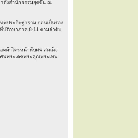
าตั้งสำนักธรรมยุตขึ้น ณ
ีเทพประดิษฐาราม ก่อนเป็นรอง
ที่ปรึกษาภาค 8-11 ตามลำดับ
ทอดผ้าไตรหน้าหีบศพ สมเด็จ
ิงศพพระเดชพระคุณพระเทพ