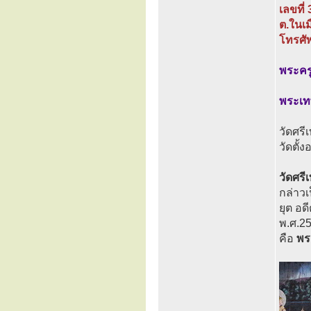
เลขที่
ต.ในเ
โทรศั
พระครู
พระเทพ
วัดศรี
วัดตั้
วัดศรี
กล่าวเ
ยุต อด
พ.ศ.25
คือ
พร