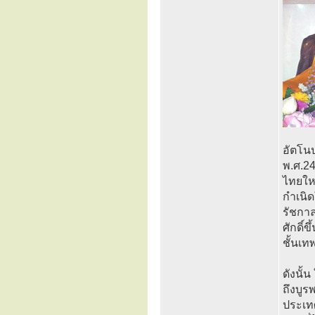
อัตโนป
พ.ศ.24
ไทยใหญ
กำเนิ
รัชกาล
ศักดิ์
ชั้นเท
ดังนั้
ถึงบู
ประเท