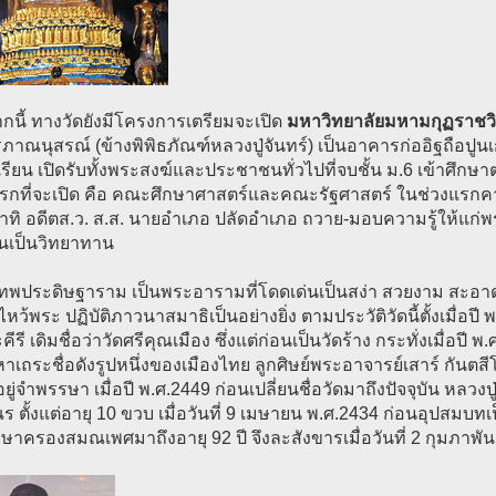
นี้ ทางวัดยังมีโครงการเตรียมจะเปิด
มหาวิทยาลัยมหามกุฏราชว
ภาณนุสรณ์ (ข้างพิพิธภัณฑ์หลวงปู่จันทร์) เป็นอาคารก่ออิฐถือปูนเก่
เรียน เปิดรับทั้งพระสงฆ์และประชาชนทั่วไปที่จบชั้น ม.6 เข้าศึก
กที่จะเปิด คือ คณะศึกษาศาสตร์และคณะรัฐศาสตร์ ในช่วงแรกคา
าทิ อดีตส.ว. ส.ส. นายอำเภอ ปลัดอำเภอ ถวาย-มอบความรู้ให้แก่พ
ยนเป็นวิทยาทาน
เทพประดิษฐาราม เป็นพระอารามที่โดดเด่นเป็นสง่า สวยงาม สะอาด
หว้พระ ปฏิบัติภาวนาสมาธิเป็นอย่างยิ่ง ตามประวัติวัดนี้ตั้งเมื่อปี
ีรี เดิมชื่อว่าวัดศรีคุณเมือง ซึ่งแต่ก่อนเป็นวัดร้าง กระทั่งเมื่อปี 
เถระชื่อดังรูปหนึ่งของเมืองไทย ลูกศิษย์พระอาจารย์เสาร์ กันต
ยู่จำพรรษา เมื่อปี พ.ศ.2449 ก่อนเปลี่ยนชื่อวัดมาถึงปัจจุบัน หลวง
 ตั้งแต่อายุ 10 ขวบ เมื่อวันที่ 9 เมษายน พ.ศ.2434 ก่อนอุปสมบทเป
าครองสมณเพศมาถึงอายุ 92 ปี จึงละสังขารเมื่อวันที่ 2 กุมภาพัน