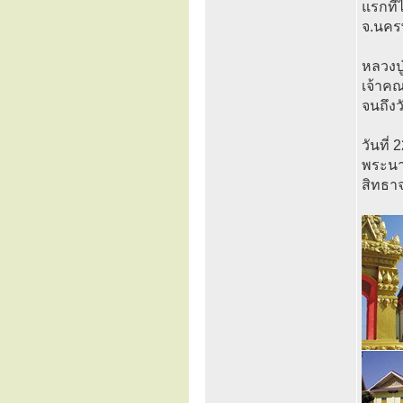
แรกที่
จ.นครพ
หลวงป
เจ้าค
จนถึง
วันที่
พระนา
สิทธาจ