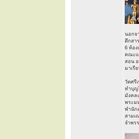
นอกจาก
ตึกสาร
6 ห้อง
คณะแร
สอน อ
มาเรี
วัดศรี
ทำบุญไ
มังคละค
พระมหา
พำนักอ
สามเณร
จำพรรษ