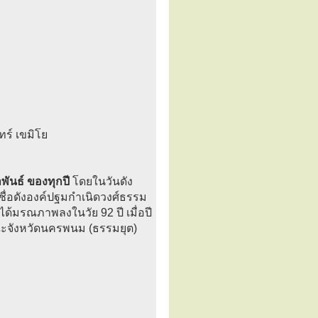
ทร์ เขมิโย
พันธ์ ของทุกปี
โดยในวันดัง
ื่อดังองค์ปฐมกำเนิดวงศ์ธรรม
ได้มรณภาพลงในวัย 92 ปี เมื่อปี
าคณะจังหวัดนครพนม (ธรรมยุต)