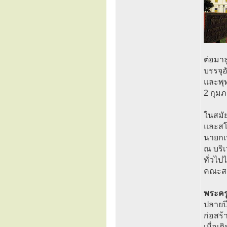
ต่อมาล
บรรจุอ
และพุ
2 กุมภ
ในสมัย
และสโม
นายกเท
ณ บริเ
ทั่วไ
คณะสง
พระคร
ปลายปี
ก่อสร้
เมื่อเ