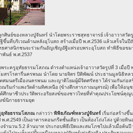
ูกศิษย์ของหลวงปู่จันทร์ นำโดยพระราชสุทธาจารย์ เจ้าอาวาสวัดรูปที
ัฐิขึ้นที่บริเวณด้านหลังอุโบสถ สร้างเมื่อปี พ.ศ.2536 แล้วเสร็จใน
ทธศาสนิกชนจะร่วมกันอัญเชิญอัฐิแห่รอบพระอุโบสถ ทำพิธีขอขมาค
าพันธ์ พ.ศ.2537
พระครูอุทัยธรรมโสภณ ดำรงตำแหน่งเจ้าอาวาสวัดรูปที่ 3 เมื่อปี พ.
สรโรตารี่นครพนม นำโดย นายจิตร ปิติพัฒน์ ประธานมูลนิธิหลวงปู่
ศมนตรีเมืองนครพนม และญาติโยมผู้มีจิตศรัทธา ได้ร่วมกันก่อสร้า
วณริมกำแพงวัดด้านทิศเหนือ (ข้างตึกสารภาณนุสรณ์) เพื่อให้อน
ปได้ศึกษาชีวประวัติพระอริยสงฆ์ของชาวไทยที่ทำคุณประโยชน์คุ
ฆ์นิกายธรรมยุต
ูอุทัยธรรมโสภณ
กล่าวว่า
พิพิธภัณฑ์หลวงปู่จันทร์
เริ่มก่อสร้างขึ้
 พ.ศ.2549 เป็นอาคารคอนกรีตชั้นเดียว เป็นห้องโถ่งโล่ง ปูด้วยหินอ
างจำนวน 5.2 ล้านบาท ประกอบพิธีเปิดและสมโภชไปแล้วเมื่อต้นปี
ดินเข้าไปจะเห็นรูปปั้นเหมือนหลวงปู่จันทร์เท่าตัวจริง ประดิษฐานบน