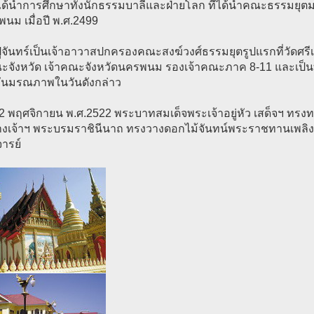
ได้นำการศึกษาทั้งนักธรรมบาลีและฝ่ายโลก ที่ได้นำคณะธรรมยุตม
นม เมื่อปี พ.ศ.2499
ู่จันทร์เป็นเจ้าอาวาสปกครองคณะสงฆ์วงศ์ธรรมยุตรูปแรกที่วัดศร
ณะจังหวัด เจ้าคณะจังหวัดนครพนม รองเจ้าคณะภาค 8-11 และเป็น
วันมรณภาพในวันดังกล่าว
 22 พฤศจิกายน พ.ศ.2522 พระบาทสมเด็จพระเจ้าอยู่หัว เสด็จฯ ทรง
งเจ้าฯ พระบรมราชินีนาถ ทรงวางดอกไม้จันทน์พระราชทานเพล
ารย์