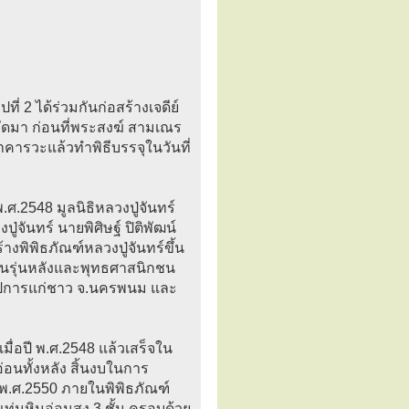
่ 2 ได้ร่วมกันก่อสร้างเจดีย์
ปีถัดมา ก่อนที่พระสงฆ์ สามเณร
ารวะแล้วทำพิธีบรรจุในวันที่
ศ.2548 มูลนิธิหลวงปู่จันทร์
จันทร์ นายพิศิษฐ์ ปิติพัฒน์
งพิพิธภัณฑ์หลวงปู่จันทร์ขึ้น
ุชนรุ่นหลังและพุทธศาสนิกชน
ณูปการแก่ชาว จ.นครพนม และ
นเมื่อปี พ.ศ.2548 แล้วเสร็จใน
่อนทั้งหลัง สิ้นงบในการ
 พ.ศ.2550 ภายในพิพิธภัณฑ์
แท่นหินอ่อนสูง 3 ชั้น ครอบด้วย