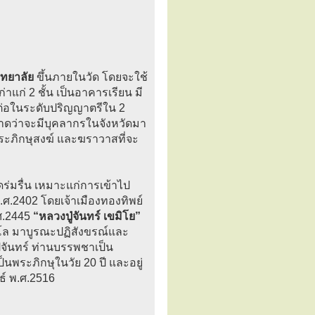
ิทยาลัย
ขึ้นภายในวัด โดยจะใช้
าแก่ 2 ชั้น เป็นอาคารเรียน มี
ษาต่อในระดับปริญญาตรีใน 2
ดว่าจะมีบุคลากรในจังหวัดมา
ระภิกษุสงฆ์ และฆราวาสที่จะ
ร่มรื่น เหมาะแก่การเข้าไป
 พ.ศ.2402 โดยเจ้าเมืองทองทิพย์
พ.ศ.2445
“หลวงปู่จันทร์ เขมิโย”
สีโล มาบูรณะปฏิสังขรณ์และ
ปู่จันทร์ ท่านบรรพชาเป็น
็นพระภิกษุในวัย 20 ปี และอยู่
ธ์ พ.ศ.2516