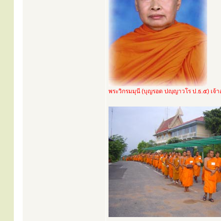
พระวิกรมมุนี (บุญรอด ปญฺญาวโร ป.ธ.๕) เจ้