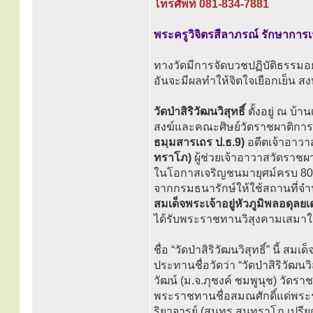
โทรศัพท์ 081-834-7881
พระครูวิจิตรสีลาภรณ์ รักษาการ
ทางวัดมีการจัดบวชปฏิบัติธรรมอย
อันจะมีผลทำให้จิตใจเยือกเย็น ส
วัดป่าสิริวัฒนวิสุทธิ์
ตั้งอยู่ ณ บ
สงฆ์และคณะศิษย์วัดราชผาติการ
ธมฺมสารเถร ป.ธ.9)
อดีตเจ้าอาว
ทราโภ)
ผู้ช่วยเจ้าอาวาสวัดราชผ
ในโอกาสเจริญชนมายุศม์ครบ 80 ปี เ
จากกรมธนารักษ์ให้ใช้สถานที่จำ
สมเด็จพระเจ้าอยู่หัวภูมิพลอ
ได้รับพระราชทานวิสุงคามเสมาใน
ชื่อ “วัดป่าสิริวัฒนวิสุทธิ์” นี้
ประทานชื่อวัดว่า “วัดป่าสิริวัฒน
วัฒน์ (ม.จ.ภุชงค์ ชมพูนุช) วัดรา
พระราชทานชื่อสมณศักดิ์แด่พระร
ริยาจารย์ (สุนทร สุนฺทราโภ เปรีย