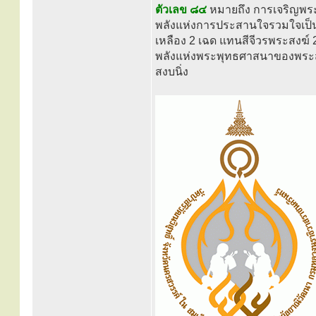
ตัวเลข ๘๔
หมายถึง การเจริญพระชน
พลังแห่งการประสานใจรวมใจเป็นหนึ่
เหลือง 2 เฉด แทนสีจีวรพระสงฆ์
พลังแห่งพระพุทธศาสนาของพระสงฆ์
สงบนิ่ง