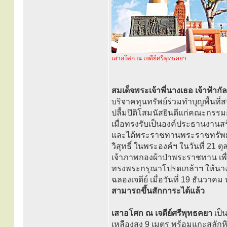
เสาอโศก ณ เจดีย์ศรีพุทธคยา
สมเด็จพระเจ้าพี่นางเธอ เจ้าฟ้
บริจาคทุนทรัพย์ร่วมทำบุญพื้นที่ส
ปลื้มปิติโสมนัสยินดีแก่คณะกรรมก
เมื่อทรงรับเป็นองค์ประธานงานสร้
และได้พระราชทานพระราชทรัพย์ป
วิสุทธิ์ ในพระองค์ฯ ในวันที่ 21
เจ้าภาพกองผ้าป่าพระราชทาน เพื่
ทรงพระกรุณาโปรดเกล้าฯ ให้นาง
ฉลองเจดีย์ เมื่อวันที่ 19 ธันวาคม
สามารถขึ้นสักการะได้แล้ว
เสาอโศก ณ เจดีย์ศรีพุทธคยา
เป็น
เหลืองสูง 9 เมตร พร้อมแกะสลักหิ