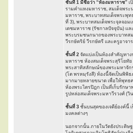
ชั้นที่ 1 มีชื่อว่า “ห้องมหาราช”
เป
รามคำแหงมหาราช, สมเด็จพระนเ
มหาราช, พระบาทสมเด็จพระพุทธย
ที่ 3), พระบาทสมเด็จพระจุลจอมเกล
เดชมหาราช (รัชกาลปัจจุบัน) และ
พระบรมชนกนาถของพระบาทสมเด็จพ
วีรกษัตริย์ วีรกษัตรี และครูอาจา
ชั้นที่ 2
จัดแบ่งเป็นห้องสำคัญทาง
มหาราช ห้องสมเด็จพระสุริโยทัย ซ
พระสาทิสลักษณ์ของพระมหาจักรพ
(โต พรหมฺรังสี) ห้องนี้จัดเป็นพ
มากมายหลายขนาด เพื่อให้พุทธศ
ห้องพระไตรปิฎก เป็นที่เก็บรัก
รูปหล่อสมเด็จพระมหาวีรวงศ์ (ว
ชั้นที่ 3
ชั้นบนสุดของเจดีย์องค์นี้
มงคลต่างๆ
นอกจากนั้น ภายในวัดยังประดิษ
โลกิเตศวรกวนอิมโพธิสัตว์ปางลีล