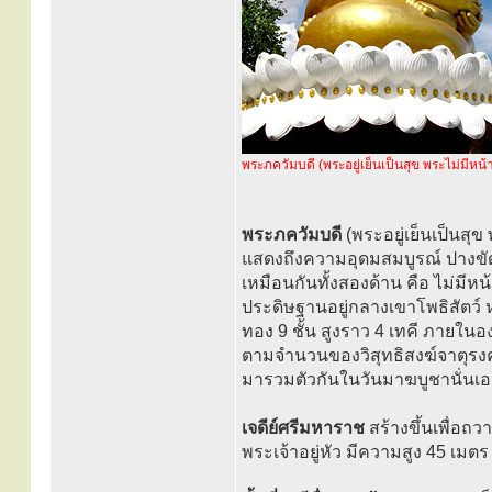
พระภควัมบดี (พระอยู่เย็นเป็นสุข พระไม่มีหน้
พระภควัมบดี
(พระอยู่เย็นเป็นสุข
แสดงถึงความอุดมสมบูรณ์ ปางขัดส
เหมือนกันทั้งสองด้าน คือ ไม่มีห
ประดิษฐานอยู่กลางเขาโพธิสัตว์ 
ทอง 9 ชั้น สูงราว 4 เทคี ภายใน
ตามจำนวนของวิสุทธิสงฆ์จาตุรงคส
มารวมตัวกันในวันมาฆบูชานั่นเอ
เจดีย์ศรีมหาราช
สร้างขึ้นเพื่อถ
พระเจ้าอยู่หัว มีความสูง 45 เมตร 