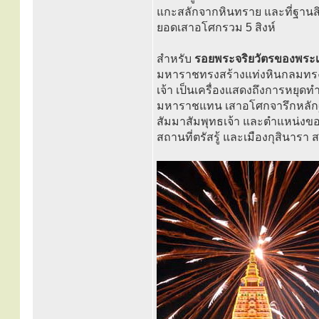
แกะสลักจากหินทราย และที่ฐานสิงห
ยอดเสาอโศกรวม 5 สิงห์
สำหรับ
รอยพระจริยวัตรของพระ
มหาราชทรงสร้างแท่งหินกลมทรงก
เจ้า เป็นเครื่องแสดงถึงการห
มหาราชแทน เสาอโศกจารึกหลักฐา
สัมมาสัมพุทธเจ้า และตำแหน่งของ
สถานที่ตรัสรู้ และเมืองกุสินารา