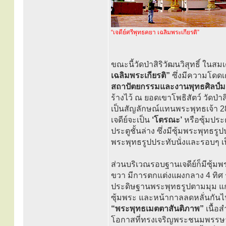
“เจดีย์ศรีพุทธคยา เฉลิมพระเกียรติ”
ขณะนี้วัดป่าสิริวัฒนวิสุทธิ์ ในส
เฉลิมพระเกียรติ”
ซึ่งมีความโดด
สถาปัตยกรรมและงานพุทธศิลป์มาจ
ร้างไว้ ณ ยอดเขาโพธิสัตว์ วัดป่า
เป็นสัญลักษณ์แทนพระพุทธเจ้า 28
เจดีย์จะเป็น
‘โตรณะ’
หรือซุ้มประ
ประตูชั้นล่าง ซึ่งมีซุ้มพระพุทธร
พระพุทธรูปประทับนั่งและรอบๆ เ
ส่วนบริเวณรอบฐานเจดีย์ก็มีซุ้มพร
ขวา มีการตกแต่งแผงกลาง 4 ทิศ 
ประดิษฐานพระพุทธรูปตามมุม แกะ
ซุ้มพระ และหน้ากาลลดหลั่นกันไปถึง
“พระพุทธเมตตาสันติภาพ”
เนื้อส
โอกาสที่ทรงเจริญพระชนมพรรษา 80