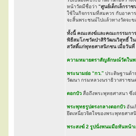
หน้าวัดมีชื่อว่า
“ศูนย์เด็กเล็กราช
ใช้ในกิจกรรมที่สมควร กับอาคารอื
จะสิ้นพระชนม์ไปแล้วทางวัดจะข
ทั้งนี้ คณะสงฆ์และคณะกรรมการโ
พิธีสมโภชวัดป่าสิริวัฒนวิสุทธิ์
สวัสดิ์แก่พุทธศาสนิกชน เมื่อวันท
ความหมายตราสัญลักษณ์วัดในพ
พระนามย่อ “กว.”
ประดิษฐานด้าน
วัฒนา กรมหลวงนราธิวาสราชนค
ดอกบัว
สื่อถึงพระพุทธศาสนา ซึ่ง
พระพุทธรูปตรงกลางดอกบัว
อันเ
ยึดเหนี่ยวจิตใจของพระพุทธศาส
พระสงฆ์ 2 รูปนั่งพนมมือหันหน้า