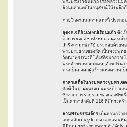
พระบรมราชินีนาถ เรือหลวงนี้มีคว
ล้วนแล้วแต่เป็นอนุสรณ์ให้ระลึกถึ
ภายในศาสนสถานแห่งนี้ ประกอบด
ธุดงคเจดีย์ มณฑปเรือนแก้ว
ซึ่งเ
ด้วยกระจกสีชาทั้งหมด อนุสรณ์ระล
สำริดสามกษัตริย์ ประกอบด้วยท
พระประธานของวัด เป็นพระพุทธรู
วัฒนาพรรณวดี ได้เสด็จมาถวายไว้
พระสังฆราช สกลมหาสังฆปรินาย
ทรงเป็นมงคลผู้สร้างแห่งความเ
ศาลาเสด็จในกรมหลวงชุมพรเขตอุ
ศักดิ์ ในฐานะทรงเป็นพระบิดาแห
ซึ่งจากการรวบรวมของกองทัพเรือ 
เป็นศาลาลำดับที่ 116 ที่มีการสร
ลานพระธรรมจักร
เป็นลานกว้าง
แกะสลักเป็นรูปกวาง และแท่นหิน 8
นิมิตหมายว่า พระพุทธเจ้าได้ปร