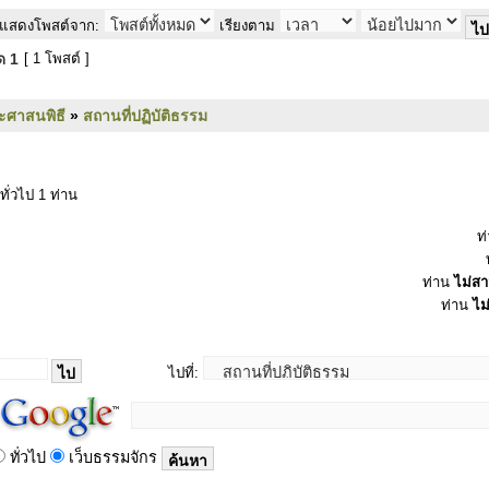
แสดงโพสต์จาก:
เรียงตาม
มด
1
[ 1 โพสต์ ]
ะศาสนพิธี
»
สถานที่ปฏิบัติธรรม
ทั่วไป 1 ท่าน
ท
ท่าน
ไม่ส
ท่าน
ไม
ไปที่:
ทั่วไป
เว็บธรรมจักร