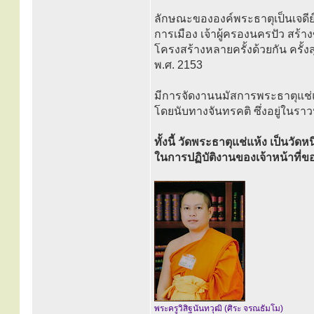
ลักษณะขององค์พระธาตุเป็นเจดี
การเมือง เจ้าผู้ครองนครปัว สร้า
โครงสร้างหลายครั้งด้วยกัน ครั้งสุ
พ.ศ. 2153
มีการจัดงานนมัสการพระธาตุแช่แห้
โดยนับทางจันทรคติ ซึ่งอยู่ในร
ทั้งนี้ วัดพระธาตุแช่แห้ง เป็นวัด
ในการปฏิบัติงานของเจ้าหน้าท
พระครูวิสิฐนันทวุฒิ (ศิระ จรณธัมโม)