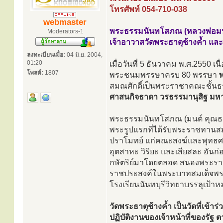
โทรศัพท์ 054-710-038
webmaster
พระธรรมนันทโสภณ (หลวงพ่อมน
Moderators-1
เจ้าอาวาสวัดพระธาตุช้างค้ำ และ
ลงทะเบียนเมื่อ:
04 มิ.ย. 2004,
01:20
เมื่อวันที่ 5 ธันวาคม พ.ศ.2550
โพสต์:
1807
พระชนมพรรษาครบ 80 พรรษา
สมณศักดิ์เป็นพระราชาคณะชั้น
ศาสนกิจธาดา วรธรรมานุสิฐ มห
พระธรรมนันทโสภณ (มนต์ คุณธาโร
พระรูปแรกที่ได้รับพระราชทานสม
ปราโมทย์ แก่คณะสงฆ์และพุทธศาส
อุตสาหะ วิริยะ และเสียสละ อัน
กษัตริย์มาโดยตลอด สนองพระร
ราชประสงค์ในพระบาทสมเด็จพระเจ
โรงเรียนนันทบุรีวิทยาบรรลุเป
วัดพระธาตุช้างค้ำ เป็นวัดที่เข้
ปฏิบัติงานของเจ้าหน้าที่ของร