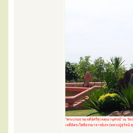
“พระบรมธาตุเจดีย์ศรีสุวจคุณานุสรณ์” ณ วัด
เจดีย์พระโพธิธรรมาจารย์เถร (หลวงปู่สุวัจน์ ส