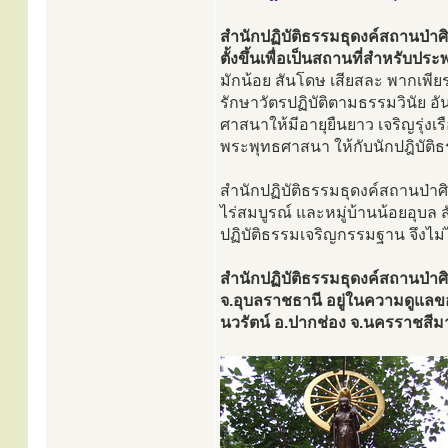
สำนักปฏิบัติธรรมธุดงค์สถานป่าศิ
ตั้งขึ้นเพื่อเป็นสถานที่สำหรับประ
มักน้อย สันโดษ เสียสละ พากเพี
รักษาวัตรปฏิบัติตามธรรมวินัย อั
ศาสนาให้มีอายุยืนยาว เจริญรุ่งเ
พระพุทธศาสนา ให้กับนักปฎิบัติธ
สำนักปฏิบัติธรรมธุดงค์สถานป่าศิริ
ไร่สมบูรณ์ และหมู่บ้านน้อยอุบล สั
ปฏิบัติธรรมเจริญกรรมฐาน จึงไม่
สำนักปฏิบัติธรรมธุดงค์สถานป่าศ
จ.อุบลราชธานี อยู่ในความดูแลข
นวรัตน์ อ.ปากช่อง จ.นครราชสีม