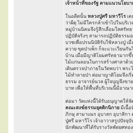
เจ้าหน้าที่ของรัฐ ตามแนวนโย
ในอดีตนั้น
หลวงปู่ศรี มหาวีโร
เคย
ว่าผีดุ ไม่มีใครกล้าเข้าไปในบร
หมู่บ้านนิคมจึงรู้สึกเลื่อมใสศรั
ปฏิบัติจริงๆ สามารถปฏิบัติธรรมอ
บวชเพื่อปรนนิบัติรับใช้หลวงปู่ เมื
ควาย ขุดป่าเพ็ก ก็จะแวะเวียนก
บ้าน เมื่อมีญาติโยมศรัทธามากขึ้
ไม้แก่นลอนในการสร้างศาลาด้วย 
เดินตรวจป่าภายในวัดพบว่า พระไ
ไม้ทำลายป่า ต่อมาญาติโยมจึงเริ่มม
ธรรม อาจารย์นวล ผู้ใจบุญจึงขายที
บาท เพื่อให้พื้นที่บริเวณนี้มีอา
ต่อมา วัดแห่งนี้ได้รับอนุญาตให้
คณะสงฆ์ธรรมยุตติกนิกาย
มีเนื้
ภิกษุ สามาเณร อุบาสก อุบาสิกา
ปู่ศรี มหาวีโร เจ้าอาวาสรูปปัจจุบ
นักพัฒนาที่ได้รับรางวัลพัดยศ