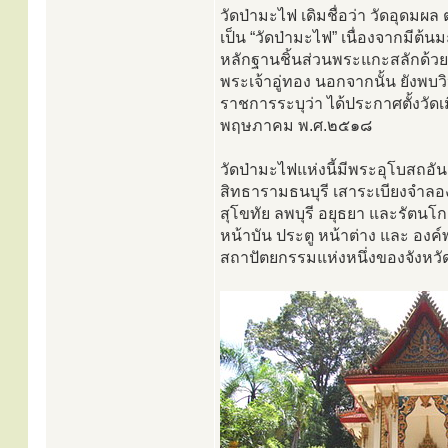
วัดป่ามะไฟ เดิมชื่อว่า วัดอุดมผ
เป็น “วัดป่ามะไฟ” เนื่องจากมีต้
หลักฐานชิ้นส่วนพระแกะสลักด้วยห
พระเจ้าอู่ทอง นอกจากนั้น ยังพบว
ราชการระบุว่า ได้ประกาศตั้งวัดเ
พฤษภาคม พ.ศ.๒๕๑๘
วัดป่ามะไฟแห่งนี้มีพระอุโบส
สิทธารามธนบุรี เสาระเบียงจำลอ
สุโขทัย ลพบุรี อยุธยา และรัตน
หน้าบัน ประตู หน้าต่าง และ องค์
สถาปัตยกรรมแห่งหนึ่งของจังหวัด