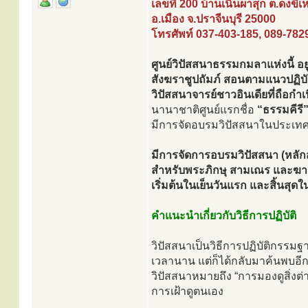
เลขที่ 200 บ้านเนินผาสุก ต.ดงขี้เ
อ.เมือง จ.ปราจีนบุรี 25000
โทรศัพท์ 037-403-185, 089-782
ศูนย์วิปัสสนาธรรมกมลาแห่งนี้ 
สังฆราชูปถัมภ์ สอนตามแนวปฏิบั
วิปัสสนาจารย์ชาวอินเดียที่ถือก
นานาชาติศูนย์แรกชื่อ
“ธรรมคีรี
มีการจัดอบรมวิปัสสนาในประเทศต
มีการจัดการอบรมวิปัสสนา (หลักส
สำหรับพระภิกษุ สามเณร และฆาร
เริ่มต้นในเย็นวันแรก และสิ้นสุด
คำแนะนำเกี่ยวกับวิธีการปฏิบัติ
วิปัสสนาเป็นวิธีการปฏิบัติกรรมฐา
เวลานาน แต่ก็ได้กลับมาค้นพบอีกค
วิปัสสนาหมายถึง “การมองดูสิ่งต
การเฝ้าดูตนเอง