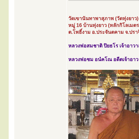
วัดเขานันทาพาสุภาพ (วัดทุ่งยาว)
หมู่ 16 บ้านทุ่งยาว (หลักกิโลเมตร
ต.โพธิ์งาม อ.ประจันตคาม จ.ปราจ
หลวงพ่อสมชาติ ปิยธโร เจ้าอาวาส
หลวงพ่อชม อนํคโณ อดีตเจ้าอา