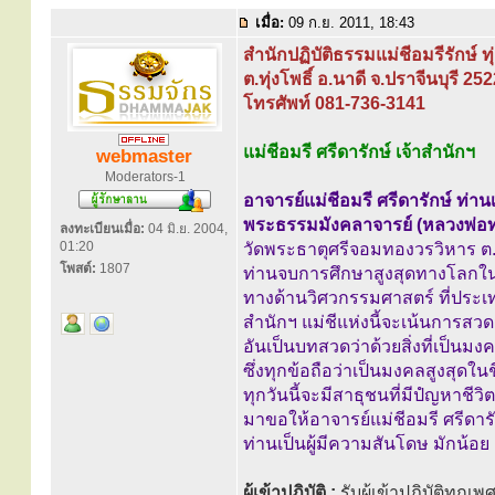
เมื่อ:
09 ก.ย. 2011, 18:43
สำนักปฏิบัติธรรมแม่ชีอมรีรักษ์ ทุ่
ต.ทุ่งโพธิ์ อ.นาดี จ.ปราจีนบุรี 25
โทรศัพท์ 081-736-3141
แม่ชีอมรี ศรีดารักษ์ เจ้าสำนักฯ
webmaster
Moderators-1
อาจารย์แม่ชีอมรี ศรีดารักษ์ ท่าน
พระธรรมมังคลาจารย์ (หลวงพ่อทอ
ลงทะเบียนเมื่อ:
04 มิ.ย. 2004,
01:20
วัดพระธาตุศรีจอมทองวรวิหาร ต.
โพสต์:
1807
ท่านจบการศึกษาสูงสุดทางโลกใ
ทางด้านวิศวกรรมศาสตร์ ที่ประเ
สำนักฯ แม่ชีแห่งนี้จะเน้นการ
อันเป็นบทสวดว่าด้วยสิ่งที่เป็นม
ซึ่งทุกข้อถือว่าเป็นมงคลสูงสุดในช
ทุกวันนี้จะมีสาธุชนที่มีปํญหาชีวิต
มาขอให้อาจารย์แม่ชีอมรี ศรีดาร
ท่านเป็นผู้มีความสันโดษ มักน้อ
ผู้เข้าปฏิบัติ :
รับผู้เข้าปฏิบัติทุกเ