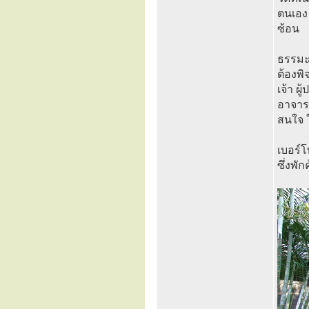
ตนเอง 
ซ้อน
ธรรมะท
ต้องพ
เจ้า ผ
อาจาร
สนใจ ใ
เบอร์
ซึ่งพั