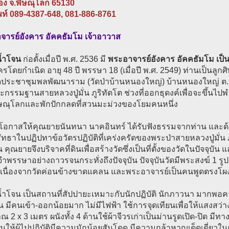
ทอง จ.พิษณุโลก 65130
พท์ 089-4387-648, 081-886-8761
จารย์อังคาร อัคคธัมโม เจ้าอาวาส
น้ำโจน
ก่อตั้งเมื่อปี พ.ศ. 2536 มี
พระอาจารย์อังคาร อัคคธัมโม เป็
โดยกำเนิด อายุ 48 ปี พรรษา 18 (เมื่อปี พ.ศ. 2549) ท่านเป็นลูก
ดประชาชุมพลพัฒนาราม (วัดป่าบ้านหนองใหญ่) บ้านหนองใหญ่ ต.บ้าน
ะกรรมฐานสายหลวงปู่มั่น ภูริทัตโต ช่วงที่ออกธุดงค์เพื่อจะขึ้นไ
ิษณุโลกและพักปักกลดที่สวนมะม่วงของโยมคนหนึ่ง
็นโอกาสให้คุณยายนันทนา นาคอินทร์ ได้รับฟังธรรมจากท่าน และด
ทธาในปฏิปทาข้อวัตรปฏิบัติที่เคร่งครัดของพระป่าสายหลวงปู่มั่น 
 คุณยายจึงบริจาคที่ดินเพื่อสร้างวัดซึ่งเป็นที่ตั้งของวัดในปัจจุบ
ำพรรษาอย่างถาวรจนกระทั่งถึงปัจจุบัน ปัจจุบันวัดมีพระสงฆ์ 1 รูป 
เนื่องจากวัดค่อนข้างขาดแคลน และพระอาจารย์เป็นคนพูดตรงโผ
น้ำโจน เป็นสถานที่สัปปายะเหมาะกับนักปฏิบัติ นักภาวนา มากพอคว
น มีคนเข้า-ออกน้อยมาก ไม่มีไฟฟ้า ใช้การจุดเทียนเพื่อให้แสงสว่า
 2 x 3 เมตร ผนังทั้ง 4 ด้านใช้ผ้าจีวรเก่าเป็นม่านรูดเปิด-ปิด มีทาง
เน้นให้ผู้ไปปฏิบัติมีความมักน้อยสันโดด มีความกล้าหาญเด็ดเดี่ยว