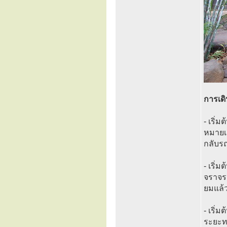
การเด
- เริ่
หมายเล
กลับร
- เริ
จราจร
ยมแล้
- เริ่
ระยะท