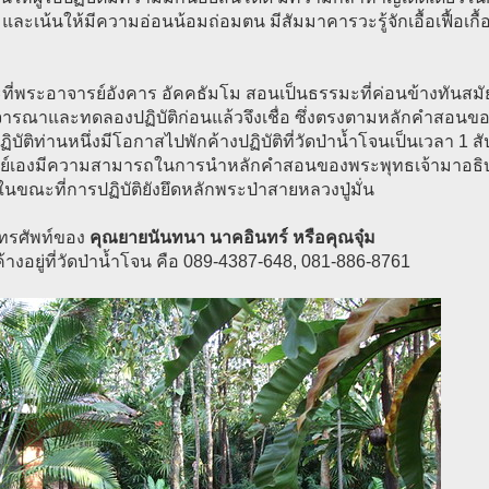
และเน้นให้มีความอ่อนน้อมถ่อมตน มีสัมมาคารวะรู้จักเอื้อเฟื้อเกื้
ี่พระอาจารย์อังคาร อัคคธัมโม สอนเป็นธรรมะที่ค่อนข้างทันสมัยส
ิจารณาและทดลองปฏิบัติก่อนแล้วจึงเชื่อ ซึ่งตรงตามหลักคำสอนข
ู้ปฏิบัติท่านหนึ่งมีโอกาสไปพักค้างปฏิบัติที่วัดป่าน้ำโจนเป็นเวลา 1
ย์เองมีความสามารถในการนำหลักคำสอนของพระพุทธเจ้ามาอธิบาย
นขณะที่การปฏิบัติยังยึดหลักพระป่าสายหลวงปู่มั่น
โทรศัพท์ของ
คุณยายนันทนา นาคอินทร์ หรือคุณจุ๋ม
กค้างอยู่ที่วัดป่าน้ำโจน คือ 089-4387-648, 081-886-8761