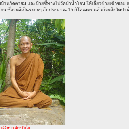
บ้านวัดตายม และป้ายชี้ทางไปวัดป่าน้ำโจน ให้เลี้ยวซ้ายเข้าซอ
โจน ซึ่งจะมีเป็นระยะๆ อีกประมาณ 15 กิโลเมตร แล้วก็จะถึงวัดป่า
รย์อังคาร อัคคธัมโม