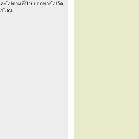
ย และไปตามที่ป้ายบอกทางไปวัด
น้ำโจน