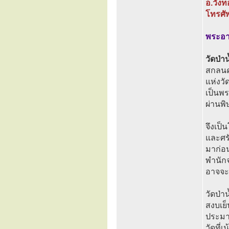
อ.วัง
โทรศั
พระอา
วัดป่า
สกลนคร
แห่งวั
เป็นพร
ผ่านพ
จึงเป
และศรั
มาก่อน
พำนักจ
อาจจะ
วัดป่า
สงบเย็
ประมาณ
วัดที่