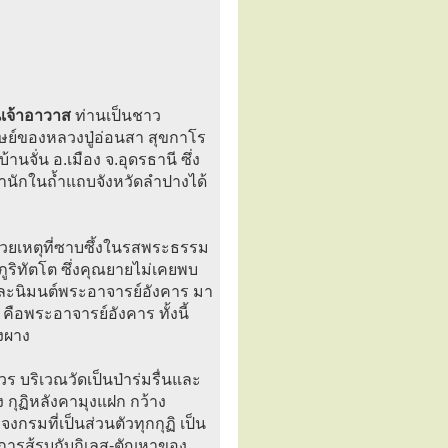
นเจ้าอาวาส
ท่านเป็นชาว
ศิษย์ของหลวงปู่อ่อนสา สุขกาโร
จั่น อ.เมือง จ.อุดรธานี ซึ่ง
ปพำนักในถ้ำแถบจังหวัดลำปางได้
้วยเหตุที่ซาบซึ้งในรสพระธรรม
ภูริทัตโต ซึ่งคุณยายไม่เคยพบ
ัน และนิมนต์พระอาจารย์อังคาร มา
คือพระอาจารย์อังคาร ทั้งนี้
งผาง
ร บริเวณวัดเป็นป่าร่มรื่นและ
ง กุฏิหลังคามุงแฝก กว้าง
จงกรมที่เป็นส่วนตัวทุกกุฏิ เป็น
ในการสู้รบกับกิเลส-ตัญหาของ