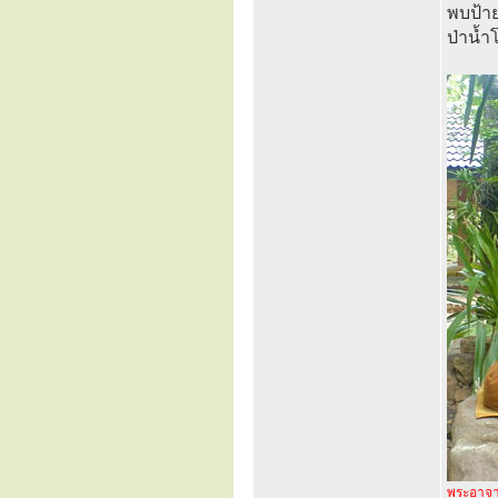
พบป้าย
ป่าน้ำ
พระอาจา