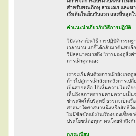
มีการจัดการอบรมวิปัสสนา (หลักส
สำหรับพระภิกษุ สามเณร และฆาร
เริ่มต้นในเย็นวันแรก และสิ้นสุด
คำแนะนำเกี่ยวกับวิธีการปฏิบัติ
วิปัสสนาเป็นวิธีการปฏิบัติกรรมฐา
เวลานาน แต่ก็ได้กลับมาค้นพบอีกค
วิปัสสนาหมายถึง “การมองดูสิ่งต
การเฝ้าดูตนเอง
เราจะเริ่มต้นด้วยการเฝ้าสังเกตดู
ก้าวไปสู่การเฝ้าสังเกตถึงการเป
เป็นสากลคือ ได้เห็นความไม่เที่ยง 
เห็นถึงสภาพธรรมตามความเป็นจร
ชำระจิตให้บริสุทธิ์ ธรรมะเป็นเร
ศาสนาใดศาสนาหนึ่งหรือลัทธิใดลัท
ไม่มีข้อขัดแย้งในเรื่องของเชื้อ
ประโยชน์ต่อทุกๆ คนโดยทั่วถึงกั
กฎระเบียบ