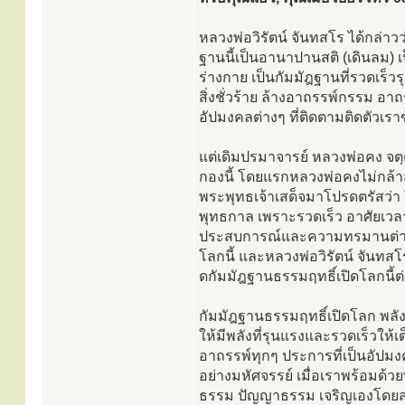
หลวงพ่อวิรัตน์ จันทสโร ได้กล่าว
ฐานนี้เป็นอานาปานสติ (เดินลม) 
ร่างกาย เป็นกัมมัฎฐานที่รวดเร็ว
สิ่งชั่วร้าย ล้างอาถรรพ์กรรม อ
อัปมงคลต่างๆ ที่ติดตามติดตัวเร
แต่เดิมปรมาจารย์ หลวงพ่อคง จตฺต
กองนี้ โดยแรกหลวงพ่อคงไม่กล้า
พระพุทธเจ้าเสด็จมาโปรดตรัสว่า
พุทธกาล เพราะรวดเร็ว อาศัยเวลา
ประสบการณ์และความทรมานต่างๆ
โลกนี้ และหลวงพ่อวิรัตน์ จันทสโร
ดกัมมัฎฐานธรรมฤทธิ์เปิดโลกนี้ต่
กัมมัฎฐานธรรมฤทธิ์เปิดโลก พลั
ให้มีพลังที่รุนแรงและรวดเร็วให้
อาถรรพ์ทุกๆ ประการที่เป็นอัปม
อย่างมหัศจรรย์ เมื่อเราพร้อมด้
ธรรม ปัญญาธรรม เจริญเองโดยสมบู