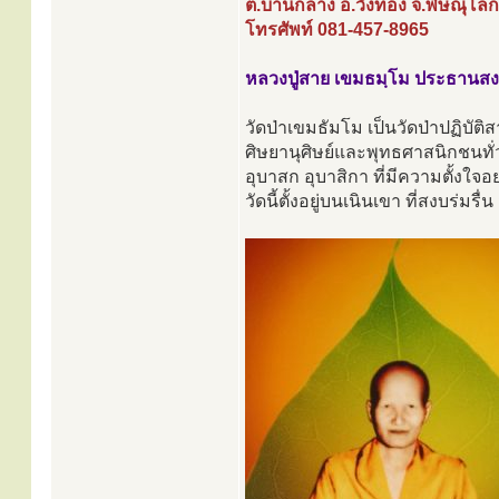
ต.บ้านกลาง อ.วังทอง จ.พิษณุโล
โทรศัพท์ 081-457-8965
หลวงปู่สาย เขมธมฺโม ประธานสง
วัดป่าเขมธัมโม เป็นวัดป่าปฏิบัติ
ศิษยานุศิษย์และพุทธศาสนิกชนทั่
อุบาสก อุบาสิกา ที่มีความตั้งใจ
วัดนี้ตั้งอยู่บนเนินเขา ที่สงบร่มร