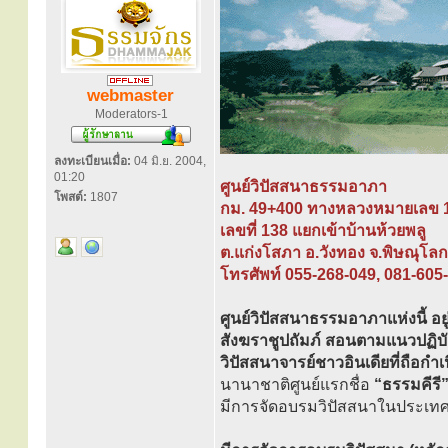
webmaster
Moderators-1
ลงทะเบียนเมื่อ:
04 มิ.ย. 2004,
01:20
ศูนย์วิปัสสนาธรรมอาภา
โพสต์:
1807
กม. 49+400 ทางหลวงหมายเลข 12
เลขที่ 138 แยกเข้าบ้านห้วยพลู
ต.แก่งโสภา อ.วังทอง จ.พิษณุโล
โทรศัพท์ 055-268-049, 081-605
ศูนย์วิปัสสนาธรรมอาภาแห่งนี้ 
สังฆราชูปถัมภ์ สอนตามแนวปฏิบั
วิปัสสนาจารย์ชาวอินเดียที่ถือก
นานาชาติศูนย์แรกชื่อ
“ธรรมคีรี
มีการจัดอบรมวิปัสสนาในประเทศต