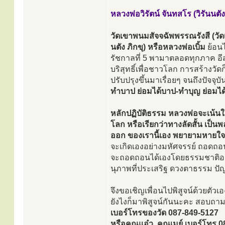
หลวงพ่อวิรัตน์ จันทสโร (วิรันนตัง
วัดเขาพนมสัจจฉัพพรรณรังสี (วัดเ
นตัง ภิกขุ) หรือหลวงพ่อเบิ้ม
ย้อนไ
รัชกาลที่ 5 พามาตลอดทุกภาค อีส
บริสุทธิ์เพื่อชาวโลก การสร้างวัด
ปรับปรุงขึ้นมาเรื่อยๆ จนถึงปัจจุบ
ทำบาป ย่อมได้บาป-ทำบุญ ย่อมได้
หลักปฏิบัติธรรม หลวงพ่อจะเน้นใ
โลก หรือเรียกว่าทางลัดสั้น เป็น
ออก ของเรานี้เอง พยายามหายใจแล
จะเกิดเองอย่างมหัศจรรย์ ถอดถอ
จะถอดถอนได้เองโดยธรรมชาติอย่า
นุภาพที่ประเสริฐ ดวงตาธรรม ปั
จึงขอเชิญเพื่อนไปพิสูจน์ด้วยตัวเอง 
ยังไงก็มาพิสูจน์กันนะคะ สอบถาม
เบอร์โทรของวัด 087-849-5127
หรือคุณแอ๋ว, คุณเมย์ เบอร์โทร 