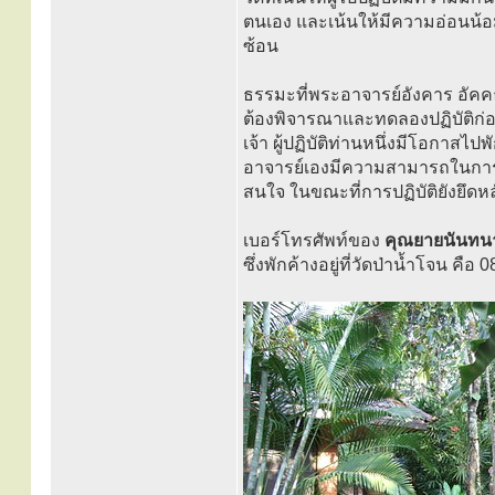
ตนเอง และเน้นให้มีความอ่อนน้อมถ
ซ้อน
ธรรมะที่พระอาจารย์อังคาร อัคคธ
ต้องพิจารณาและทดลองปฏิบัติก่อ
เจ้า ผู้ปฏิบัติท่านหนึ่งมีโอกาสไป
อาจารย์เองมีความสามารถในการ
สนใจ ในขณะที่การปฏิบัติยังยึดหล
เบอร์โทรศัพท์ของ
คุณยายนันทนา
ซึ่งพักค้างอยู่ที่วัดป่าน้ำโจน ค