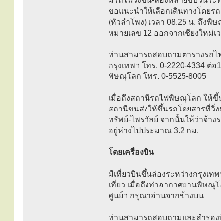
มีรถไฟวิ่งขึ้น-ล่องหลายขบวนระห
ขอแนะนำให้เลือกเดินทางโดยรถด
(หัวลำโพง) เวลา 08.25 น. ถึงพิ
หมายเลข 12 ออกจากเชียงใหม่เวล
ท่านสามารถสอบถามตารางรถไฟท
กรุงเทพฯ โทร. 0-2220-4334 ต่อ
พิษณุโลก โทร. 0-5525-8005
เมื่อถึงสถานีรถไฟพิษณุโลก ให้ขึ
สถานีขนส่งให้ขึ้นรถโดยสารที่วิ่
ทรัพย์-ไพรวัลย์ จากนั้นให้ว่าจ้า
อยู่ห่างไปประมาณ 3.2 กม.
โดยเครื่องบิน
มีเที่ยวบินขึ้นล่องระหว่างกรุงเ
เที่ยว เมื่อถึงท่าอากาศยานพิษณุ
ศูนย์ฯ กรุณาอ่านจากข้างบน
ท่านสามารถสอบถามและสำรองที่นั