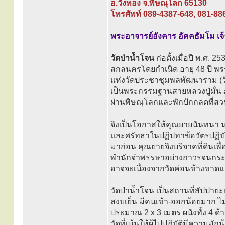
อ.วังทอง จ.พิษณุโลก 65130
โทรศัพท์ 089-4387-648, 081-88
พระอาจารย์อังคาร อัคคธัมโม เจ
วัดป่าน้ำโจน
ก่อตั้งเมื่อปี พ.ศ. 25
สกลนครโดยกำเนิด อายุ 48 ปี พรรษ
แห่งวัดประชาชุมพลพัฒนาราม (วัด
เป็นพระกรรมฐานสายหลวงปู่มั่น ภู
ผ่านพิษณุโลกและพักปักกลดที่ส
จึงเป็นโอกาสให้คุณยายนันทนา น
และศรัทธาในปฏิปทาข้อวัตรปฏิบัติ
มาก่อน คุณยายจึงบริจาคที่ดินเพื่
พำนักจำพรรษาอย่างถาวรจนกระทั่งถึ
อาจจะเนื่องจากวัดค่อนข้างขา
วัดป่าน้ำโจน เป็นสถานที่สัปปาย
สงบเย็น มีคนเข้า-ออกน้อยมาก ไม่
ประมาณ 2 x 3 เมตร ผนังทั้ง 4 ด้าน
วัดที่เน้นให้ผู้ไปปฏิบัติมีความ