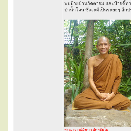
พบป้ายบ้านวัดตายม และป้ายชี้ทา
ป่าน้ำโจน ซึ่งจะมีเป็นระยะๆ อีก
พระอาจารย์อังคาร อัคคธัมโม