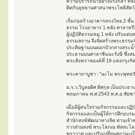
ความปรารถนาอย่างแรงกล้า ที่จะเ
ติดกับอุทยานศาสนาพระโพธิสัตว
เริ่มก่อสร้างอาคารทรงไทย 2 ชั้น 1
ธรรม โรงอาหาร 1 หลัง ศาลาหรือโบส
ผู้ปฏิบัติธรรมหมู่ 1 หลัง ปรับแต
ธรรมสถาน จึงจัดสร้างพระธรรมจ
ประดิษฐานบนดอกบัวกลางสระน้ำ
ประธานบนศาลาชินนะรังษี ซึ่ง
พระสังฆราชองค์ที่ 19 แห่งกรุง
พระคาถาบูชา : “นะโม พระพุทธรั
ม.ร.ว.วิบูลยดิศ ดิศกุล เป็นประธ
พฤษภาคม พ.ศ.2543 พ.ต.อ.ชัยชา
เมื่อมีผู้สนใจร่วมกิจกรรมและปฏ
กิจกรรมและเป็นผู้ให้การฝึกอบรม
สำนักสงฆ์พัฒนาทางจิต ท่านเจ้า
การฝ่ายสงฆ์ พระโสภณ พัสสะโสภ
ฆราวาส และปรับเปลี่ยนสถานะเป็