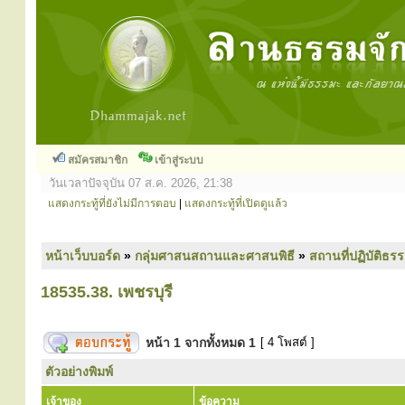
สมัครสมาชิก
เข้าสู่ระบบ
วันเวลาปัจจุบัน 07 ส.ค. 2026, 21:38
แสดงกระทู้ที่ยังไม่มีการตอบ
|
แสดงกระทู้ที่เปิดดูแล้ว
หน้าเว็บบอร์ด
»
กลุ่มศาสนสถานและศาสนพิธี
»
สถานที่ปฏิบัติธร
18535.38. เพชรบุรี
หน้า
1
จากทั้งหมด
1
[ 4 โพสต์ ]
ตัวอย่างพิมพ์
เจ้าของ
ข้อความ