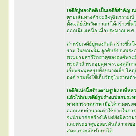
เจดีย์บู่ทองกิตติ เป็นเจดีย์สำคัญ
ตามเส้นทางคำชะอี-กุฉินารายณ์
ตั้งเจดีย์เป็นวัดเก่าแก่ ได้สร้า
ออกเฉียงเหนือ เมื่อประมาณ พ.ศ.
สำหรับเจดีย์บู่ทองกิตติ สร้างข
ราม ในขณะนั้น ลูกศิษย์ของพระอา
พระบรมสารีริกธาตุขององค์พระส
พระสีวลี พระอุปคุต พระองคุลีมาล
เก็บพระพุทธรูปทั้งขนาดเล็ก-ให
องค์ รวมทั้งใช้เก็บวัตถุโบราณต่าง
เจดีย์แห่งนี้สร้างตามรูปแบบที่หล
แล้วไปพบเจดีย์รูปร่างแปลกประหลา
ทางการวาดภาพ
เมื่อได้วาดตรงต
ออกแบบคำนวณค่าใช้จ่ายในการก่อส
จะนำมาก่อสร้างได้ แต่ยังมีความป
และพระธาตุของอรหันต์สาวกของพร
สมควรจะเก็บรักษาได้