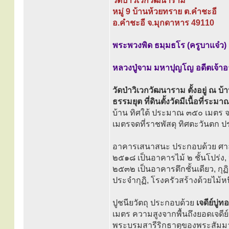
วัดป่าวิเวกวัฒนาราม
หมู่ 9 บ้านห้วยทราย ต.คำชะอี
อ.คำชะอี จ.มุกดาหาร 49110
พระพวงพิด ธมฺมธโร (ครูบาแจ๋ว) เ
หลวงปู่จาม มหาปุญโญ อดีตเจ้า
วัดป่าวิเวกวัฒนาราม ตั้งอยู่ ณ 
ธรรมยุต ที่ดินตั้งวัดมีเนื้อที่ระมา
บ้าน ทิศใต้ ประมาณ ๓๕๐ เมตร
เมตรจดที่ราชพัสดุ ทิศตะวันตก
อาคารเสนาสนะ ประกอบด้วย ศาลา
๒๕๑๘ เป็นอาคารไม้ ๒ ชั้นโปร่ง,
๒๕๓๒ เป็นอาคารตึกชั้นเดียว, กุฏ
ประจำกุฏิ, โรงครัวสร้างด้วยไม้
ปูชนียวัตถุ ประกอบด้วย
เจดีย์บู่ท
เมตร ความสูงจากพื้นถึงยอดเจดีย์ 
พระบรมสารีริกธาตุของพระสัมมา