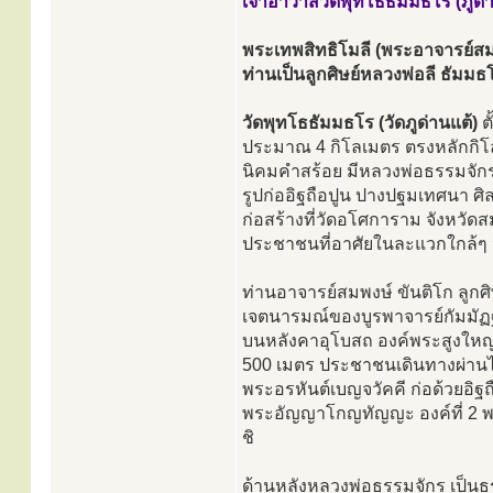
เจ้าอาวาสวัดพุทโธธัมมธโร (ภูดา
พระเทพสิทธิโมลี (พระอาจารย์สม
ท่านเป็นลูกศิษย์หลวงพ่อลี ธัมม
วัดพุทโธธัมมธโร (วัดภูด่านแต้)
ต
ประมาณ 4 กิโลเมตร ตรงหลักกิโลเ
นิคมคำสร้อย มีหลวงพ่อธรรมจัก
รูปก่ออิฐถือปูน ปางปฐมเทศนา ศิ
ก่อสร้างที่วัดอโศการาม จังหวัดส
ประชาชนที่อาศัยในละแวกใกล้ๆ นั
ท่านอาจารย์สมพงษ์ ขันติโก ลูกศิ
เจตนารมณ์ของบูรพาจารย์กัมมัฏ
บนหลังคาอุโบสถ องค์พระสูงให
500 เมตร ประชาชนเดินทางผ่านไป
พระอรหันต์เบญจวัคคี ก่อด้วยอิฐถ
พระอัญญาโกญทัญญะ องค์ที่ 2 พระ
ชิ
ด้านหลังหลวงพ่อธรรมจักร เป็นธร