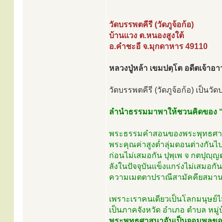
วัดบรรพตคีรี (วัดภูจ้อก้อ)
บ้านแวง ต.หนองสูงใต้
อ.คำชะอี จ.มุกดาหาร 49110
หลวงปู่หล้า เขมปตฺโต อดีตเจ้าอ
วัดบรรพตคีรี (วัดภูจ้อก้อ) เป็นวัด
ลำนำธรรมมาพาให้ชวนคิดของ “ห
พระธรรมคำสอนของพระพุทธศาสนาไม่
พระคุณค่าสูงต่ำลุ่มดอนต่างกันไ
ก่อนไม่เสมอกัน ปุพฺเพ จ กตปุญ
ลังในปัจจุบันแข็งแกร่งไม่เสมอก
ความเมตตาปราณีสามัคคียสมานม
เพราะเราคนเดียวเป็นโลกมนุษย์ไม
เป็นภาคจังหวัด อำเภอ ตำบล หมู
พระพุทธศาสนาอันเป็นจอมพลของศา