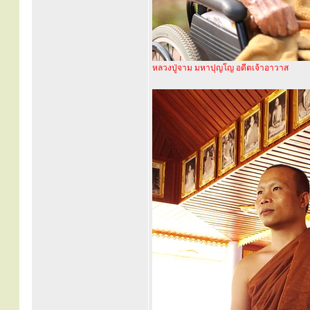
หลวงปู่จาม มหาปุญโญ อดีตเจ้าอาวาส