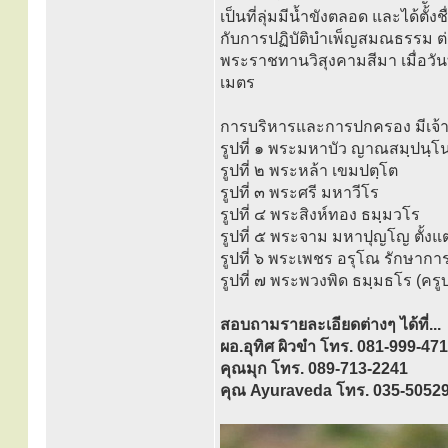
เป็นที่ลุ่มมีน้ำขังตลอด และได้ตั้งช
กับการปฏิบัติบำเพ็ญสมณธรรม ต่อ
พระราชทานวิสุงคามสีมา เมื่อวัน
เมตร
การบริหารและการปกครอง มีเจ้า
รูปที่ ๑ พระมหาบัว ญาณสมฺปนฺโ
รูปที่ ๒ พระหล้า เขมปตฺโต
รูปที่ ๓ พระศรี มหาวีโร
รูปที่ ๔ พระสิงห์ทอง ธมฺมวโร
รูปที่ ๕ พระจาม มหาปุญโญ ตั้ง
รูปที่ ๖ พระเพชร อรุโณ รักษากา
รูปที่ ๗ พระพวงพิด ธมฺมธโร (ครู
สอบถามรายละเอียดต่างๆ ได้ที่...
ผอ.อุทิศ ผิวขำ โทร. 081-999-47
คุณมุก โทร. 089-713-2241
คุณ Ayuraveda โทร. 035-5052