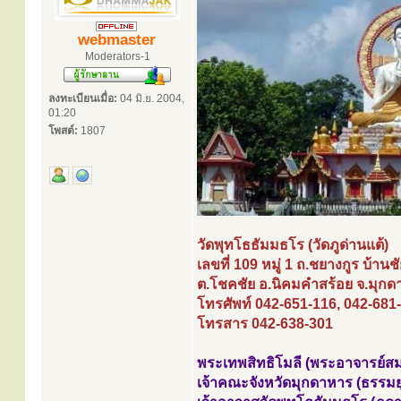
webmaster
Moderators-1
ลงทะเบียนเมื่อ:
04 มิ.ย. 2004,
01:20
โพสต์:
1807
วัดพุทโธธัมมธโร (วัดภูด่านแต้)
เลขที่ 109 หมู่ 1 ถ.ชยางกูร บ้าน
ต.โชคชัย อ.นิคมคำสร้อย จ.มุก
โทรศัพท์ 042-651-116, 042-681
โทรสาร 042-638-301
พระเทพสิทธิโมลี (พระอาจารย์สม
เจ้าคณะจังหวัดมุกดาหาร (ธรรมยุต