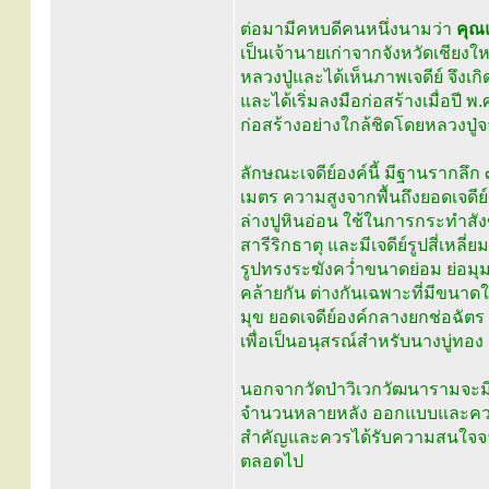
ต่อมามีคหบดีคนหนึ่งนามว่า
คุณแ
เป็นเจ้านายเก่าจากจังหวัดเช
หลวงปู่และได้เห็นภาพเจดีย์ จึงเก
และได้เริ่มลงมือก่อสร้างเมื่อปี 
ก่อสร้างอย่างใกล้ชิดโดยหลวงปู่จา
ลักษณะเจดีย์องค์นี้ มีฐานรากลึ
เมตร ความสูงจากพื้นถึงยอดเจดีย
ล่างปูหินอ่อน ใช้ในการกระทำสัง
สารีริกธาตุ และมีเจดีย์รูปสี่เหลี
รูปทรงระฆังคว่ำขนาดย่อม ย่อมุมไ
คล้ายกัน ต่างกันเฉพาะที่มีขนาดใ
มุข ยอดเจดีย์องค์กลางยกช่อฉัตร 
เพื่อเป็นอนุสรณ์สำหรับนางบู่ทอง 
นอกจากวัดป่าวิเวกวัฒนารามจะมีเ
จำนวนหลายหลัง ออกแบบและควบคุม
สำคัญและควรได้รับความสนใจจาก
ตลอดไป