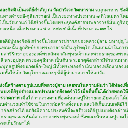
บู่ทองกิตติ เป็นเจดีย์สำคัญ ณ วัดป่าวิเวกวัฒนาราม
จ.มุกดาหาร ซึ่งต
้นทางคำชะอี-กุฉินารายณ์ เป็นระยะทางประมาณ ๗ กิโลเมตร โดยว
ดีย์เป็นวัดเก่าแก่ ได้สร้างขึ้นโดยพระธุดงค์สายพระอาจารย์มั่น ภู
ยงเหนือ เมื่อประมาณ พ.ศ. ๒๔๗๔ มีเนื้อที่ประมาณ ๓๓ ไร่
เจดีย์บู่ทองกิตติ สร้างขึ้นโดยการปรารภของหลวงปู่จาม มหาปุญโ
ขณะนั้น ลูกศิษย์ของพระอาจารย์มั่น ภูริทตฺโต เป็นแกนนำในการก่อ
มสารีริกธาตุขององค์พระสัมมาสัมพุทธเจ้า และพระธาตุของพระ
ลี พระอุปคุต พระองคุลีมาล เป็นต้น พระธาตุดังกล่าวมีจำนวนมากมายก
ะพุทธรูปทั้งขนาดเล็ก-ใหญ่ มีทั้งพระทองคำ เงิน ทองเหลือง ทอ
วมทั้งใช้เก็บวัตถุโบราณต่างๆ ที่มีผู้นำมาถวายให้แก่วัด
แห่งนี้สร้างตามรูปแบบที่หลวงปู่จาม เคยพบในความฝันว่า ได้ท่องเที่
พบเจดีย์รูปร่างแปลกประหลาดจึงจดจำไว้ เมื่อตื่นขึ้นได้ถ่ายทอดให
ารวาดภาพ
เมื่อได้วาดตรงตามที่องค์หลวงปู่ให้รายละเอียดแล้ว ได้ม
คำนวณค่าใช้จ่ายในการก่อสร้างทั้งหมด และได้เก็บแบบเจดีย์ไว้ เน
ก่อสร้างได้ แต่ยังมีความประสงค์ที่จะสร้างเจดีย์รูปแบบดังกล่าวเ
ะธาตุของอรหันต์สาวกของพระพุทธองค์ ซึ่งขณะนั้นหลวงปู่จามได้
จะเก็บรักษาได้