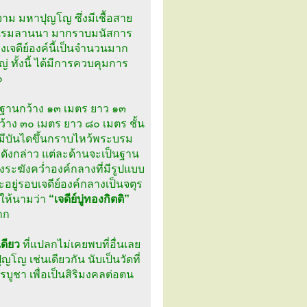
จาม มหาปุญโญ ซึ่งมีเชื้อสาย
รงแรมลานนา มากราบมนัสการ
างเจดีย์องค์นี้เป็นจำนวนมาก
่ ทั้งนี้ ได้มีการควบคุมการ
๐
บนฐานกว้าง ๑๓ เมตร ยาว ๑๓
ว้าง ๓๐ เมตร ยาว ๘๐ เมตร ชั้น
 มีบันไดขึ้นกราบไหว้พระบรม
่ยมดังกล่าว แต่ละด้านจะเป็นฐาน
งระฆังคว่ำองค์กลางที่มีรูปแบบ
อยู่รอบเจดีย์องค์กลางเป็นจตุร
้ให้นามว่า
“เจดีย์บู่ทองกิตติ”
าก
เดียว
ที่แปลกไม่เคยพบที่อื่นเลย
 เช่นเดียวกัน นับเป็นวัดที่
ชา เพื่อเป็นสิริมงคลต่อตน