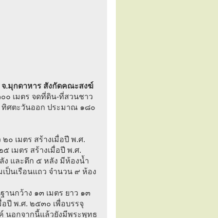
อี จ.มุกดาหาร สังกัดคณะสงฆ์
 เมตร จดที่ดิน-ที่สวนชาว
ง ทิศตะวันออก ประมาณ ๑๘๐
 เมตร สร้างเมื่อปี พ.ศ.
 เมตร สร้างเมื่อปี พ.ศ.
ัง และตึก ๕ หลัง มีห้องน้ำ
ยมเป็นเรือนแถว จำนวน ๙ ห้อง
่บนฐานกว้าง ๑๓ เมตร ยาว ๑๓
่อปี พ.ศ. ๒๕๓๐ เพื่อบรรจุ
 นอกจากนี้แล้วยังมีพระพุทธ