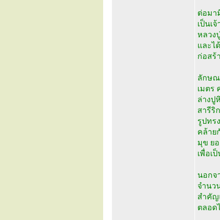
ต่อมา
เป็นเ
หลวงปู
และได้
ก่อสร้
ลักษณะ
เมตร ค
ล่างปู
สารีริ
รูปทรง
คล้ายก
มุข ยอ
เพื่อเ
นอกจาก
จำนวน
สำคัญ
ตลอด