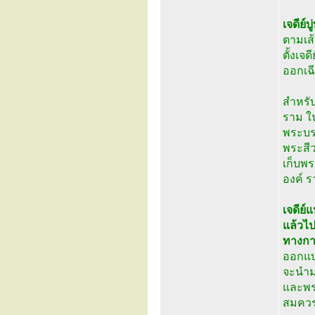
เจดีย์
ตามเส
ตั้งเจ
ออกเฉี
สำหรับ
ราม ใน
พระบร
พระสีว
เก็บพร
องค์ ร
เจดีย์
แล้วไป
ทางก
ออกแบบ
จะนำมา
และพร
สมควร