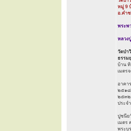
วัดป่า
หมู่ 9
อ.คำช
พระพวง
หลวงป
วัดป่า
ธรรมยุต
บ้าน 
เมตรจ
อาคาร
๒๕๑๘ เ
๒๕๓๒ เ
ประจำก
ปูชนีย
เมตร ค
พระบร