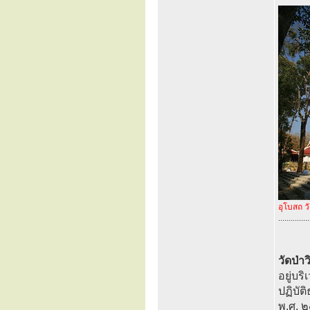
อุโบสถ ว
...............
วัดป่า
อยู่บร
ปฏิบัต
พ.ศ. 