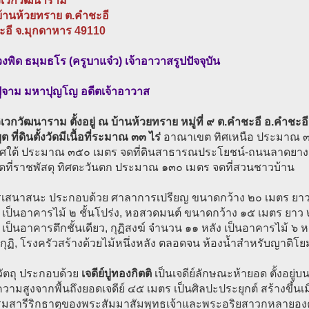
วิเวกวัฒนาราม
 บ้านห้วยทราย ต.คำชะอี
ะอี จ.มุกดาหาร 49110
พิด ธมฺมธโร (ครูบาแจ๋ว) เจ้าอาวาสรูปปัจจุบัน
ู่จาม มหาปุญโญ อดีตเจ้าอาวาส
วิเวกวัฒนาราม ตั้งอยู่ ณ บ้านห้วยทราย หมู่ที่ ๙ ต.คำชะอี อ.คำชะ
 ที่ดินตั้งวัดมีเนื้อที่ระมาณ ๓๓ ไร่
อาณาเขต ทิศเหนือ ประมาณ ๓๐๐
ทิศใต้ ประมาณ ๓๕๐ เมตร จดที่ดินสาธารณประโยชน์-ถนนลาดยา
ดที่ราชพัสดุ ทิศตะวันตก ประมาณ ๑๓๐ เมตร จดที่สวนชาวบ้าน
เสนาสนะ ประกอบด้วย ศาลาการเปรียญ ขนาดกว้าง ๒๐ เมตร ยาว ๒๐
ป็นอาคารไม้ ๒ ชั้นโปร่ง, หอสวดมนต์ ขนาดกว้าง ๑๕ เมตร ยาว ๒๕
ป็นอาคารตึกชั้นเดียว, กุฏิสงฆ์ จำนวน ๑๑ หลัง เป็นอาคารไม้ ๖ หล
ุฏิ, โรงครัวสร้างด้วยไม้หนึ่งหลัง ตลอดจน ห้องน้ำสำหรับญาติโ
วัตถุ ประกอบด้วย
เจดีย์บู่ทองกิตติ
เป็นเจดีย์ลักษณะห้ายอด ตั้งอยู
วามสูงจากพื้นถึงยอดเจดีย์ ๔๕ เมตร เป็นศิลปะประยุกต์ สร้างขึ้นเมื
มสารีริกธาตุของพระสัมมาสัมพุทธเจ้าและพระอริยสาวกหลายองค์