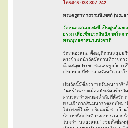
โทรสาร 038-807-242
พระครูสาทรธรรมนิเทศก์ (พระอาจ
วัดหนองสนมแห่งนี้ เป็นศูนย์เผยแ
ธรรม เพื่อเพิ่มประสิทธิภาพในก
พระพุทธศาสนาแห่งชาติ
วัดหนองสนม ตั้งอยู่ติดถนนสุขุมว
ตรงข้ามหน้าวัดมีสถานที่ราชกา
ห้องสมุดประชาชนและศูนย์การศึกษ
เป็นสนามกีฬากลางจังหวัดและโรง
เดิมวัดนี้มีชื่อว่า “วัดจันทนาวาร
จันทร์” เพราะเมื่อสมัยเริ่มสร้างวั
ผ่านระหว่างหนองน้ำกับที่ตั้งวัด 
พระเจ้าตากสินมหาราชยกทัพมาตีเมื
ไพร่พลที่ใกล้ๆ บริเวณนี้ ชาวบ
น้ำแห่งนี้ก็เป็นที่สรงสนาน (อาบ
ใหม่ว่า “หนองสนม” รวมทั้งชื่อหม