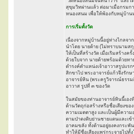
“วัดหนองสนมจันทนาวารี” และได้
สุขุมวิทผ่านแล้ว ต่อมาเมื่อกรมการ
หนองสนม เพื่อให้พ้องกับหมู่บ้า
การเริ่มตั้งวัด
เนื่องจากหมู่บ้านนี้อยู่ห่างไ
นำโดย นายด้าย (ไม่ทราบนามสกุล) จ
ให้เป็นที่สร้างวัด เมื่อเริมสร้าง
ด้วยใบจาก นายด้ายพร้อมด้วยทา
ดำรงค์ตำแหน่งเจ้าอาวาสรูปแรกข
สิกขาไป พระอาจารย์แก้วจึงรัก
อาจารย์หิน (พระครูวิจารณ์ธรรมก
อาวาส รูปที่ ๓ ของวัด
ในสมัยของท่านอาจารย์หินนี้เองที่
ด้านวัตถุก่อสร้างหรือชื่อเสียงขอ
ความเมตตาสูง และเป็นผู้มีความ
ตามป่าดงดิบย่านชายแดนและเข้าป
อาคมขลัง ทั้งด้านอยู่ยงคงกระพ
ทำให้มีชื่อเสียงแพร่กระจายไปทั