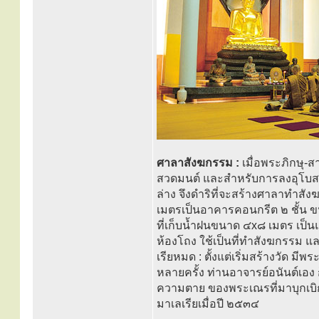
ศาลาสังฆกรรม :
เมื่อพระภิกษุ-ส
สวดมนต์ และสำหรับการลงอุโบสถท
ล่าง จึงดำริที่จะสร้างศาลาทำส
เมตรเป็นอาคารคอนกรีต ๒ ชั้น ข
ที่เก็บน้ำฝนขนาด ๔x๘ เมตร เป็นแห
ห้องโถง ใช้เป็นที่ทำสังฆกรรม 
เรียหมด : ตั้งแต่เริ่มสร้างวัด มี
หลายครั้ง ท่านอาจารย์อนันต์เอง 
ความตาย ของพระเณรที่มาบุกเบิก 
มาเลเรียเมื่อปี ๒๕๓๔