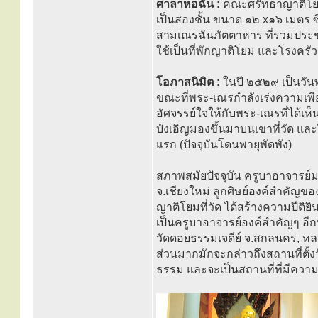
ศาลาหอฉัน :
คณะศรัทธาญาติโยม 
เป็นสองชั้น ขนาด ๑๒ x๑๖ เมตร ซ
สามเณรฉันภัตตาหาร ที่รวมประชุ
ใช้เป็นที่พักญาติโยม และโรงครัว
โอภาสนิมิต :
ในปี ๒๕๒๙ เป็นวันพ
ขณะที่พระ-เณรกำลังเร่งความเพียร
อัศจรรย์ใจให้กับพระ-เณรที่ได้เห
บังเอิญมองขึ้นมาบนเขาที่วัด และไ
แรก (ปัจจุบันโดนพายุพัดพัง)
สภาพสมัยปัจจุบัน ครูบาอาจารย์ม
จ.เชียงใหม่ ลูกศิษย์องค์สำคัญข
ญาติโยมที่วัด ได้สร้างความปีติ
เป็นครูบาอาจารย์องค์สำคัญๆ อีก
วัดดอยธรรมเจดีย์ จ.สกลนคร, หล
ส่วนมากมักจะกล่าวถึงสถานที่ตั้ง
ธรรม และจะเป็นสถานที่ที่มีควา