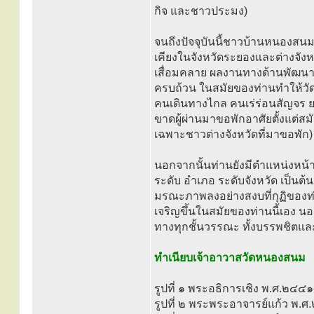
กิจ และชาวประมง)
จนถึงปัจจุบันนี้ชาวบ้านหนองสนม
เคียงในจังหวัดระยองและต่างจังห
เสื่อมคลาย ผลงานทางด้านพัฒนา
ครบถ้วน ในสมัยของท่านทำให้วัดและ
คนเดินทางไกล คนเร่ร่อนสัญจร ยาจ
ขาดผู้ผ่านมาขอพักอาศัยตั้งแต่สมัย
เฉพาะชาวต่างจังหวัดที่มาขอพัก)
นอกจากนั้นท่านยังมีตำแหน่งหน
ระดับ อำเภอ ระดับจังหวัด เป็นต
มรณะภาพลงอย่างสงบที่กุฏิของท่
เจริญขึ้นในสมัยของท่านนี้เอง นอ
ทางทุกชั้นวรรณะ ทั้งบรรพชิตและค
ทำเนียบเจ้าอาวาสวัดหนองสนม
รูปที่ ๑ พระอธิการเชิง พ.ศ.๒๔
รูปที่ ๒ พระพระอาจารย์แก้ว พ