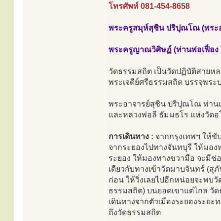
โทรศัพท์ 081-454-8658
พระครูสมุห์สุชิน ปริปุณโณ (พระอ
พระครูญาณวิศิษฏ์ (ท่านพ่อเฟื่อง
วัดธรรมสถิต เป็นวัดปฏิบัติสายหลวง
พระเจดีย์ศรีธรรมสถิต บรรจุพร
พระอาจารย์สุชิน ปริปุณโณ ท่านเ
และหลวงพ่อลี ธัมมธโร แห่งวัด
การเดินทาง :
จากกรุงเทพฯ ให้ขับ
จากระยองไปทางจันทบุรี ให้มองทา
ระยอง ให้มองทางขวามือ จะมีช่องกึ
เดียวกับทางเข้าวัดมาบจันทร์ (ส
ก่อน ให้วิ่งเลยไปอีกหน่อยจะพบวั
ธรรมสถิต) บนยอดเขาแต่ไกล วัดธร
เดินทางจากตัวเมืองระยองระยะทา
ถึงวัดธรรมสถิต