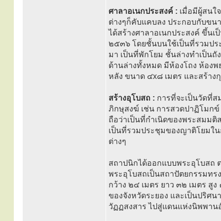
ศาลาอเนกประสงค์ :
เมื่อมีผู้ส
ต่างๆก็คับแคบลง ประกอบกับขนาดศ
ได้สร้างศาลาอเนกประสงค์ ขึ้นเ
๒๕๓๖ โดยชั้นบนใช้เป็นที่รวมประ
มา เป็นที่พักโยม ชั้นล่างทำเป็นถ
ด้านล่างทั้งหมด มีห้องโถง ห้องพ
หลัง ขนาด ๔x๘ เมตร และสร้างกุ
สร้างอุโบสถ :
การที่จะเป็นวัดที่
ภิกษุสงฆ์ เช่น การสวดปาฏิโมกข์
ถือว่าเป็นที่กำเนิดของพระสมมติ
เป็นที่รวมประชุมของญาติโยมใน
ต่างๆ
สถาปนิกได้ออกแบบพระอุโบสถ ต
พระอุโบสถเป็นสถาปัตยกรรมทรง
กว้าง ๒๔ เมตร ยาว ๓๒ เมตร สูง ๑
ของจังหวัดระยอง และเป็นปริศนา
วัฏฏสงสาร ไปสู่แดนแห่งนิพพาน