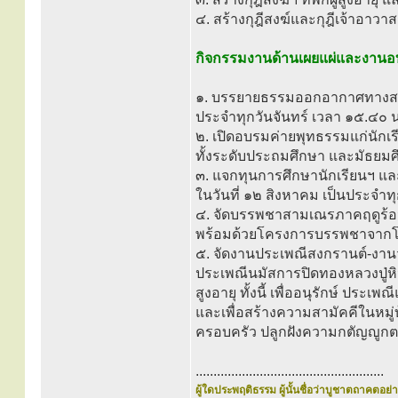
๔. สร้างกุฎีสงฆ์และกุฎีเจ้าอา
กิจกรรมงานด้านเผยแผ่และงาน
๑. บรรยายธรรมออกอากาศทางสถา
ประจำทุกวันจันทร์ เวลา ๑๕.๔๐ น
๒. เปิดอบรมค่ายพุทธรรมแก่นักเ
ทั้งระดับประถมศึกษา และมัธยมศ
๓. แจกทุนการศึกษานักเรียนฯ แ
ในวันที่ ๑๒ สิงหาคม เป็นประจำ
๔. จัดบรรพชาสามเณรภาคฤดูร้อน 
พร้อมด้วยโครงการบรรพชาจากโ
๕. จัดงานประเพณีสงกรานต์-งานวัน
ประเพณีนมัสการปิดทองหลวงปู่หิน
สูงอายุ ทั้งนี้ เพื่ออนุรักษ์ ป
และเพื่อสร้างความสามัคคีในหมู่บ
ครอบครัว ปลูกฝังความกตัญญูกต
.....................................................
ผู้ใดประพฤติธรรม ผู้นั้นชื่อว่าบูชาตถาคตอย่าง