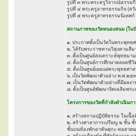
รูปที่ ๓ พระพระครูวิจารณ์ธรรม
รูปที่ ๔ พระครูอาทรธรรมกิจ (สว
รูปที่ ๕ พระครูสาทรธรรมนิเทศก์ 
สถานภาพของวัดหนองสนม (ในปัจ
๑. ประกาศตั้งเป็นวัดในพระพุท
๒. ได้รับพระราชทานวิสุงคามสี
๓. ตั้งเป็นศูนย์สงเคราะห์พุทธม
๔. ตั้งเป็นศูนย์การศึกษาตลอดชี
๕. ตั้งเป็นศูนย์เผยแผ่พระพุทธศ
๖. เป็นวัดพัฒนาตัวอย่าง พ.ศ.๒๕
๗. เป็นวัดพัฒนาตัวอย่างที่มีผลง
๘. ตั้งเป็นศูนย์พัฒนาจิตเฉลิมพระ
โครงการของวัดที่กำลังดำเนินกา
๑. สร้างสถานปฏิบัติธรรม ในเนื้อท
๒. สร้างศาลาการเปรียญ ๒ ชั้น ช
ชั้นบนห้องพักอาคันตุกะ-หอสวดมนต
๓. สร้างกุฎีสงฆ์ฯ ที่พักผู้สูงอายุ