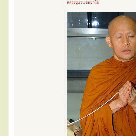
หลวงปู่แว่น ธนปาโล