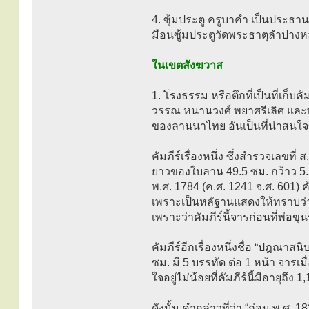
4. ซุ้มประตู ครูบาคำ เป็นประธา
มือนซู้มประตูวัดพระธาตุลำปาง
ในเขตสังฆวาส
1. โรงธรรม หรือตึกที่เป็นที่เก
วรรณ หนานวงศ์ พยาศรีเลิศ และพยาแ
ของลานนาไทย อันเป็นที่น่าสนใจข
คัมภีร์เรื่องหนึ่ง ซึ่งสำรวจเลขที
ยาวของใบลาน 49.5 ซม. กว้าว 5.5 
พ.ศ. 1784 (ค.ศ. 1241 จ.ศ. 601) คั
เพราะเป็นหลัฐานแสดงให้ทราบว่
เพราะว่าคัมภีร์นี้จารก่อนที่พ่อ
คัมภีร์อีกเรื่องหนึ่งชื่อ “ปฎณาสน
ซม. มี 5 บรรทัด ต่อ 1 หน้า จารเ
ใจอยู่ไม่น้อยที่คัมภีร์นี้มีอายุถึง 1,
ดังนั้น คำกล่าวที่ว่า “ก่อน พ.ศ.