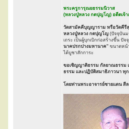
พระครูการุณยธรรมนิวาส
(หลวงปู่หลวง กตปุญโญ) อดีตเจ้
วัดสามัคคีบุญญาราม หรือวัดคีรี
หลวงปู่หลวง กตปุญโญ
(ปัจจุบัน
เถระ เป็นผู้บุกเบิกก่อสร้างขึ้น ป
นาคปรกปางมหานาค”
ขนาดหน้าต
ได้บูชาสักการะ
ขอเชิญญาติธรรม กัลยาณธรรม แล
ธรรม และปฏิบัติสมาธิภาวนา ทุกวั
โดยท่านพระอาจารย์ชายแดน สีลส