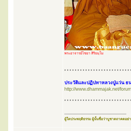
พระอาจารย์ไชยา สิริธมฺโม
* * * * * * * * * * * * * * * * * * * * * * * * * 
ประวัติและปฏิปทาหลวงปู่แว่น 
http://www.dhammajak.net/foru
* * * * * * * * * * * * * * * * * * * * * * * * * 
.....................................................
ผู้ใดประพฤติธรรม ผู้นั้นชื่อว่าบูชาตถาคตอย่าง