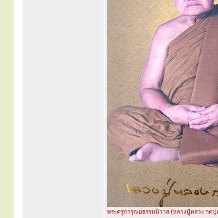
พระครูการุณยธรรมนิวาส (หลวงปู่หลวง กตป