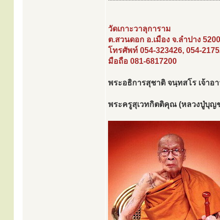
วัดเกาะวาลุการาม
ต.สวนดอก อ.เมือง จ.ลำปาง 520
โทรศัพท์ 054-323426, 054-217
มือถือ 081-6817200
พระอธิการสุชาติ จนฺทสโร เจ้าอาว
พระครูสุเวทกิตติคุณ (หลวงปู่บุญ