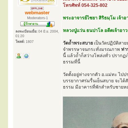
โทรศัพท์ 054-325-802
webmaster
พระอาจารย์ไชยา สิริธมฺโม เจ้าอา
Moderators-1
หลวงปู่แว่น ธนปาโล อดีตเจ้าอา
ลงทะเบียนเมื่อ:
04 มิ.ย. 2004,
01:20
โพสต์:
1807
วัดถ้ำพระสบาย
เป็นวัดปฏิบัติสายหล
จำพรรษาจนกระทั่งมรณภาพ
ท่า
นี้ แล้วถ้ำก็สว่างโพล่งทั่ว ปรากฏ
ธรรมที่นี้
วัดตั้งอยู่ห่างจากตัว อ.แม่ทะ ไป
บรรยากาศร่มรื่นเย็นสบาย จะได้ส
ธรรม มีอาคารที่พักสำหรับชายหญ