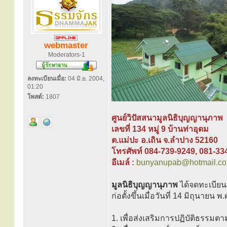
webmaster
Moderators-1
ลงทะเบียนเมื่อ:
04 มิ.ย. 2004,
01:20
โพสต์:
1807
ศูนย์วิปัสสนามูลนิธิบุญญานุภาพ
เลขที่ 134 หมู่ 9 บ้านท่าอุดม
ต.แม่ปะ อ.เถิน จ.ลำปาง 52160
โทรศัพท์ 084-739-9249, 081-33
อีเมล์ :
bunyanupab@hotmail.c
มูลนิธิบุญญานุภาพ
ได้จดทะเบีย
ก่อตั้งขึ้นเมื่อวันที่ 14 มิถุนายน 
1. เพื่อส่งเสริมการปฏิบัติธร