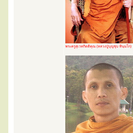
พระครูสุเวทกิตติคุณ (หลวงปู่บุญชุบ ทินฺนโก)