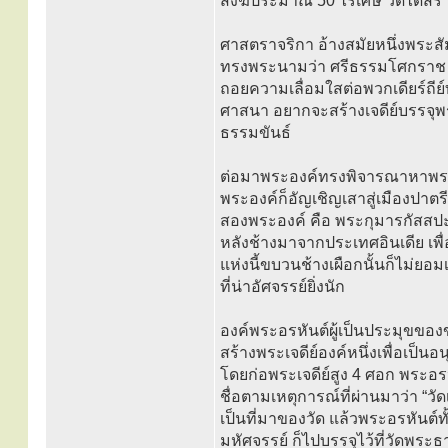
สงฆ์ประมาณ 50 ไร่เศษ วัดได้สร้า
ศาสตราจริกา อ้างสมัยหนึ่งพระสัม
ทรงพระนามว่า ศรีธรรมโศกราช ได
ถอยความเลื่อมใสต่อพวกเดียร์ถีย
ศาสนา อยากจะสร้างเจดีย์บรรจุพ
ธรรมขันธ์
ต่อมาพระองค์ทรงพิจารณาหาพระส
พระองค์ก็อัญเชิญเสาสู่เมืองปาต
สองพระองค์ คือ พระกุมารกัสสป
หลังช้างมาจากประเทศอินเดีย เพ
แห่งนี้ขบวนช้างเผือกนั้นก็ไม่ยอม
ที่น่าอัศจรรย์ยิ่งนัก
องค์พระอรหันต์ผู้เป็นประมุขของข
สร้างพระเจดีย์องค์หนึ่งเพื่อเป็
โดยก่อพระเจดีย์สูง 4 ศอก พระอร
ชื่อตามเหตุการณ์ที่ผ่านมาว่า “วั
เป็นที่มาของวัด แล้วพระอรหันต์
มหัศจรรย์ ก็ไปบรรจุไว้ที่วัดพระธา