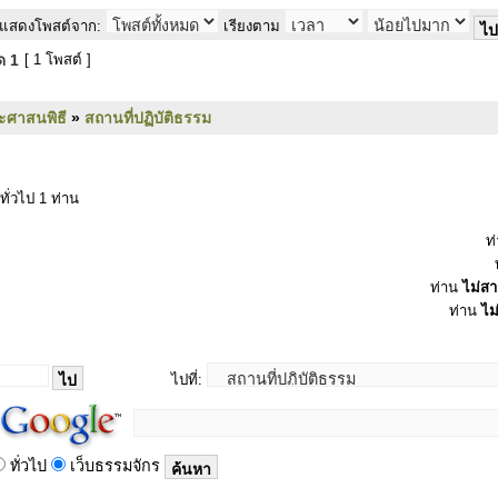
แสดงโพสต์จาก:
เรียงตาม
มด
1
[ 1 โพสต์ ]
ะศาสนพิธี
»
สถานที่ปฏิบัติธรรม
ทั่วไป 1 ท่าน
ท
ท่าน
ไม่ส
ท่าน
ไม
ไปที่:
ทั่วไป
เว็บธรรมจักร