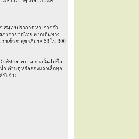
ารีริธาตุ เพื่อไว้เป็นที่
อง จ.สมุทรปราการ ห่างจากตัว
าส สภากาชาดไทย หากเดินทาง
วขวาเข้า ซ.สุขาภิบาล 58 ไป 800
วัดพิชัยสงคราม จากนั้นไปขึ้น
น้ำ-ตำหรุ หรือสองแถวเล็กทุก
รับจ้าง