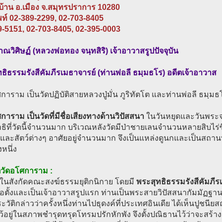
บ้าน อ.เมือง จ.สมุทรปราการ 10280
พท์ 02-389-2299, 02-703-8405
9-5151, 02-703-8405, 02-395-0003
วิศิษฏ์ (หลวงพ่อทอง จนฺทสิริ) เจ้าอาวาสรูปปัจจุบัน
ธิธรรมรังสีคัมภีรเมธาจารย์ (ท่านพ่อลี ธมฺมธโร) อดีตเจ้าอาวาส
การาม เป็นวัดปฏิบัติสายหลวงปู่มั่น ภูริทัตโต และท่านพ่อลี ธมฺมธ
การาม เป็นวัดที่มีชื่อเสียงทางด้านวิปัสสนา
ในวันหยุดและวันพระจ
ธิที่วัดนี้จำนวนมาก บริเวณหลังวัดมีป่าชายเลนจำนวนหลายสิบไร่ซึ่
กและสัตว์ต่างๆ อาศัยอยู่จำนวนมาก จึงเป็นแหล่งดูนกและเป็นสถาน
งหนึ่ง
ิวัดอโศการาม :
ดในสังกัดคณะสงฆ์ธรรมยุติกนิกาย โดยมี
พระสุทธิธรรมรังสีคัมภีร
้ก่อตั้งและเป็นเจ้าอาวาสรูปแรก ท่านเป็นพระสายวิปัสสนากัมมัฏฐาน 
วัติกล่าวว่าครั้งหนึ่งท่านไปธุดงค์ที่ประเทศอินเดีย ได้เห็นปูช
ว้อยู่ในสภาพชำรุดทรุดโทรมปรักหักพัง จึงตั้งปณิธานไว้ว่าจะสร้