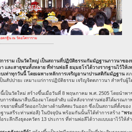
อดกฐิน ณ วัดอโศการาม
.............................................................
ศการาม เป็นวัดใหญ่ เป็นสถานที่ปฏิบัติธรรมกัมมัฏฐานภาวนาของ
กา และสาธุชนทั้งหลาย ที่ท่านพ่อลี ธมฺมธโรได้วางรากฐานไว้ให้เหล่
บเท่าทุกวันนี้ โดยเฉพาะหลักการเจริญอานาปานสติกัมมัฏฐาน
สภ
็นสัปปายะ เหมาะแก่การปฏิบัติธรรม เจริญจิตตภาวนา สำหรับผู้ใค
งนี้เป็นวัดใหม่ สร้างขึ้นเมื่อวันที่ 8 พฤษภาคม พ.ศ. 2505 โดยนำพา
รับการพัฒนาสืบเนืองมาโดยลำดับ แม้หลังจากท่านพ่อลีได้มรณภาพไป
ารขยายพื้นที่วัดออกไปทางด้านทิศตะวันออก ซึ่งเป็นสถานที่ตั้งของ
ฐานสรีระท่านพ่อลี) ในปัจจุบัน พร้อมกันนั้นก็ได้ทำการสร้าง
“พระธ
พื่อระลึกถึงธุดงควัตร 13 ประการ ที่ท่านพ่อลีได้วางแบบเอาไว้ให้สำเ