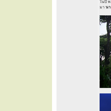
ในปี พ
มา
นา