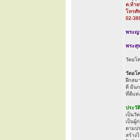
ต.ท้าย
โทรศั
02-38
พระญาณ
พระสุท
วัดอโศ
วัดอโศ
ฝึกสมา
ดี มีน
ที่ดีแห่
ประวัต
เป็นวั
เป็นผู
ตามประ
สร้างไ