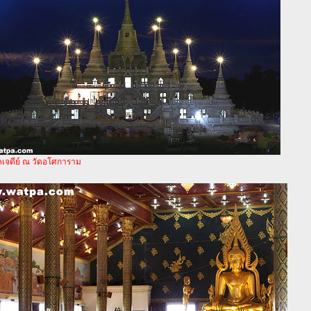
คเจดีย์ ณ วัดอโศการาม