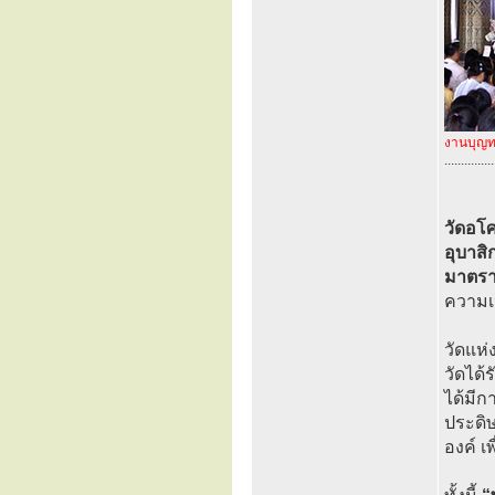
งานบุญท
...............
วัดอโ
อุบาสิ
มาตรา
ความเป
วัดแห่
วัดได้
ได้มีก
ประดิษ
องค์ เ