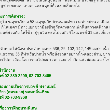
พระธุตังคเจดีย์”
สร้างขึ้นเป็นปูชนียสถานอันเป็นที่ประดิษฐานพระบรมส
รบูชาของเหล่าเทวดาและมนุษย์ทั้งหลายสืบต่อไป
งและการเดินทาง :
งอยู่ใน ซ.สุขาภิบาล 58 ถ.สุขุมวิท บ้านนาแม่ขาว ต.ท้ายบ้าน อ.เมื
 6 กิโลเมตร มีทางแยกขวามือเข้าสู่วัดตรงสถานพักฟื้นสวางคนิว
นต์ส่วนตัว ให้ใช้ ถ.สุขุมวิท ตรงไปจนถึงกิโลเมตรที่ 31 แล้วเลี้ย
ะจำทาง
ให้นั่งรถประจำทางสาย 536, 25, 102, 142, 145 ลงปากน้ำ 
ถวสาย 36 ที่ท่าเรือปากน้ำ หรือนั่งรถสายปากน้ำ-คลองด่าน, ปาก
รงไปทางวัดอโศการามไปลงตรงทางแยกเข้าวัด แล้วต่อมอเตอร์ไซค์
อสำนักงาน
พท์ 02-389-2299, 02-703-8405
อสอบถามเรื่องการบวชชี-พราหมณ์
ิติยา (สมหมาย) หอมกลิ่นเทียน
พท์ 02-703-9368
เรื่องการฝึกอบรมพิเศษ