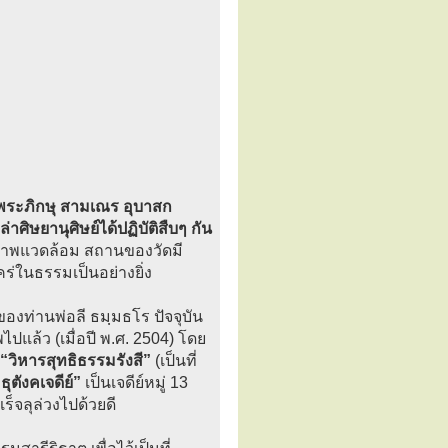
พระภิกษุ สามเณร อุบาสก
าศิษยานุศิษย์ได้ปฏิบัติสืบๆ กัน
าพแวดล้อม สถานของวัดมี
ร่ในธรรมเป็นอย่างยิ่ง
ของท่านพ่อลี ธมฺมธโร ปัจจุบัน
แล้ว (เมื่อปี พ.ศ. 2504) โดย
“วิหารสุทธิธรรมรังสี”
(เป็นที่
ุตังคเจดีย์”
เป็นเจดีย์หมู่ 13
ร็จลุล่วงไปด้วยดี