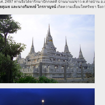
.ศ. 2497 ท่านจึงได้จาริกมาปักกลดที่ บ้านนาแม่ขาว ต.ท้ายบ้าน อ.
ยสุเมธ และนางกิมหงษ์ ไกรกาญจน์
เกิดความเลื่อมใสศรัทธา จึงถวาย