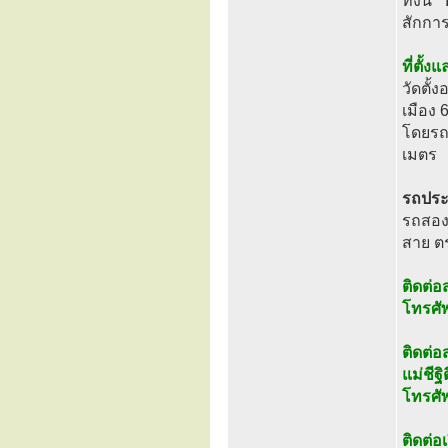
ทั้งนี้
“
สักกา
ที่ตั้
วัดตั้
เมือง
โดยรถย
เมตร
รถปร
รถสองแ
สาย ต
ติดต่
โทรศั
ติดต่
แม่ชีฐ
โทรศั
ติดต่อ