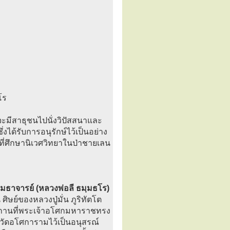
โร
ะมีสาธุชนไปนั่งวิปัสสนาและ
งได้รับการอนุรักษ์ไว้เป็นอย่าง
ที่ศึกษานิเวศวิทยาในป่าชายเลน
เมธาจารย์ (หลวงพ่อลี ธมฺมธโร)
ศิษย์ของหลวงปู่มั่น ภูริทัตโต
นียสถานที่พระเจ้าอโศกมหาราชทรง
างวัดอโศการามไว้เป็นอนุสรณ์