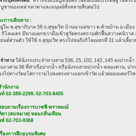
พระธุตังคเจดีย์”
สร้างขึ้นเป็นปูชนียสถานอันเป็นที่ประดิษฐานพระบรมส
รบูชาของเหล่าเทวดาและมนุษย์ทั้งหลายสืบต่อไป
งและการเดินทาง :
งอยู่ใน ซ.สุขาภิบาล 58 ถ.สุขุมวิท บ้านนาแม่ขาว ต.ท้ายบ้าน อ.เมื
 6 กิโลเมตร มีทางแยกขวามือเข้าสู่วัดตรงสถานพักฟื้นสวางคนิว
นต์ส่วนตัว ให้ใช้ ถ.สุขุมวิท ตรงไปจนถึงกิโลเมตรที่ 31 แล้วเลี้ย
ะจำทาง
ให้นั่งรถประจำทางสาย 536, 25, 102, 142, 145 ลงปากน้ำ 
ถวสาย 36 ที่ท่าเรือปากน้ำ หรือนั่งรถสายปากน้ำ-คลองด่าน, ปาก
รงไปทางวัดอโศการามไปลงตรงทางแยกเข้าวัด แล้วต่อมอเตอร์ไซค์
อสำนักงาน
พท์ 02-389-2299, 02-703-8405
อสอบถามเรื่องการบวชชี-พราหมณ์
ิติยา (สมหมาย) หอมกลิ่นเทียน
พท์ 02-703-9368
เรื่องการฝึกอบรมพิเศษ