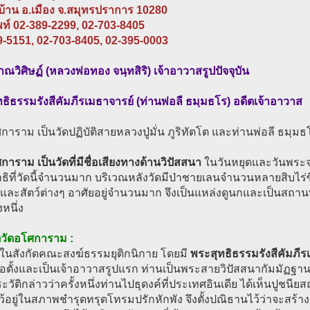
บ้าน อ.เมือง จ.สมุทรปราการ 10280
พท์ 02-389-2299, 02-703-8405
9-5151, 02-703-8405, 02-395-0003
วิศิษฏ์ (หลวงพ่อทอง จนฺทสิริ) เจ้าอาวาสรูปปัจจุบัน
ธิธรรมรังสีคัมภีรเมธาจารย์ (ท่านพ่อลี ธมฺมธโร) อดีตเจ้าอาวาส
การาม เป็นวัดปฏิบัติสายหลวงปู่มั่น ภูริทัตโต และท่านพ่อลี ธมฺมธ
การาม เป็นวัดที่มีชื่อเสียงทางด้านวิปัสสนา
ในวันหยุดและวันพระจ
ธิที่วัดนี้จำนวนมาก บริเวณหลังวัดมีป่าชายเลนจำนวนหลายสิบไร่ซึ่
กและสัตว์ต่างๆ อาศัยอยู่จำนวนมาก จึงเป็นแหล่งดูนกและเป็นสถาน
งหนึ่ง
ิวัดอโศการาม :
ดในสังกัดคณะสงฆ์ธรรมยุติกนิกาย โดยมี
พระสุทธิธรรมรังสีคัมภีร
้ก่อตั้งและเป็นเจ้าอาวาสรูปแรก ท่านเป็นพระสายวิปัสสนากัมมัฏฐาน 
วัติกล่าวว่าครั้งหนึ่งท่านไปธุดงค์ที่ประเทศอินเดีย ได้เห็นปูช
ว้อยู่ในสภาพชำรุดทรุดโทรมปรักหักพัง จึงตั้งปณิธานไว้ว่าจะสร้