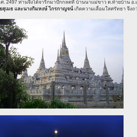
.ศ. 2497 ท่านจึงได้จาริกมาปักกลดที่ บ้านนาแม่ขาว ต.ท้ายบ้าน อ.
ยสุเมธ และนางกิมหงษ์ ไกรกาญจน์
เกิดความเลื่อมใสศรัทธา จึงถวาย