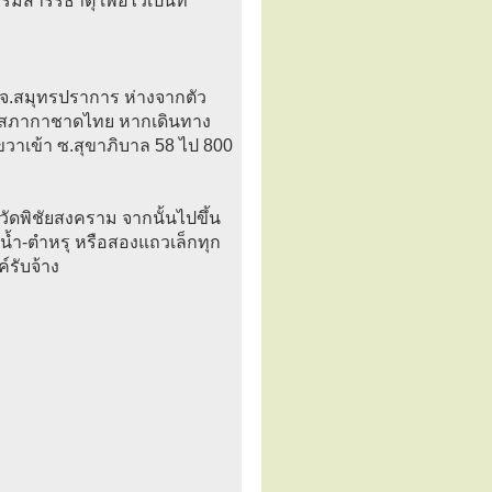
ารีริธาตุ เพื่อไว้เป็นที่
อง จ.สมุทรปราการ ห่างจากตัว
าส สภากาชาดไทย หากเดินทาง
วขวาเข้า ซ.สุขาภิบาล 58 ไป 800
วัดพิชัยสงคราม จากนั้นไปขึ้น
น้ำ-ตำหรุ หรือสองแถวเล็กทุก
รับจ้าง