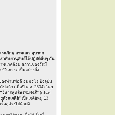
พระภิกษุ สามเณร อุบาสก
าศิษยานุศิษย์ได้ปฏิบัติสืบๆ กัน
าพแวดล้อม สถานของวัดมี
ร่ในธรรมเป็นอย่างยิ่ง
ของท่านพ่อลี ธมฺมธโร ปัจจุบัน
แล้ว (เมื่อปี พ.ศ. 2504) โดย
“วิหารสุทธิธรรมรังสี”
(เป็นที่
ุตังคเจดีย์”
เป็นเจดีย์หมู่ 13
ร็จลุล่วงไปด้วยดี