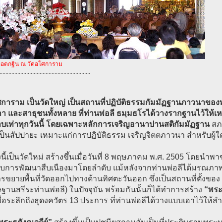
อดกฐิน ณ วัดอโศการาม
.............................................................
ศการาม เป็นวัดใหญ่ เป็นสถานที่ปฏิบัติธรรมกัมมัฏฐานภาวนาของ
กา และสาธุชนทั้งหลาย ที่ท่านพ่อลี ธมฺมธโรได้วางรากฐานไว้ให้เหล่
บเท่าทุกวันนี้ โดยเฉพาะหลักการเจริญอานาปานสติกัมมัฏฐาน
สภ
็นสัปปายะ เหมาะแก่การปฏิบัติธรรม เจริญจิตตภาวนา สำหรับผู้ใค
งนี้เป็นวัดใหม่ สร้างขึ้นเมื่อวันที่ 8 พฤษภาคม พ.ศ. 2505 โดยนำพา
รับการพัฒนาสืบเนืองมาโดยลำดับ แม้หลังจากท่านพ่อลีได้มรณภาพไป
ารขยายพื้นที่วัดออกไปทางด้านทิศตะวันออก ซึ่งเป็นสถานที่ตั้งของ
ฐานสรีระท่านพ่อลี) ในปัจจุบัน พร้อมกันนั้นก็ได้ทำการสร้าง
“พระธ
พื่อระลึกถึงธุดงควัตร 13 ประการ ที่ท่านพ่อลีได้วางแบบเอาไว้ให้สำเ