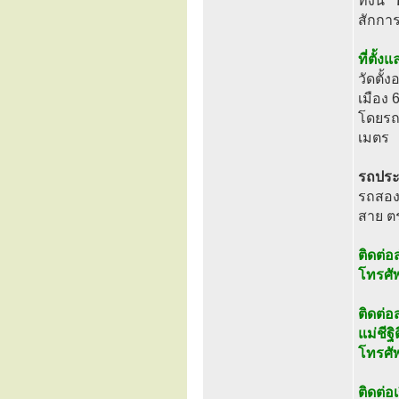
ทั้งนี้
“
สักกา
ที่ตั้
วัดตั้
เมือง
โดยรถย
เมตร
รถปร
รถสองแ
สาย ต
ติดต่
โทรศั
ติดต่
แม่ชีฐ
โทรศั
ติดต่อ