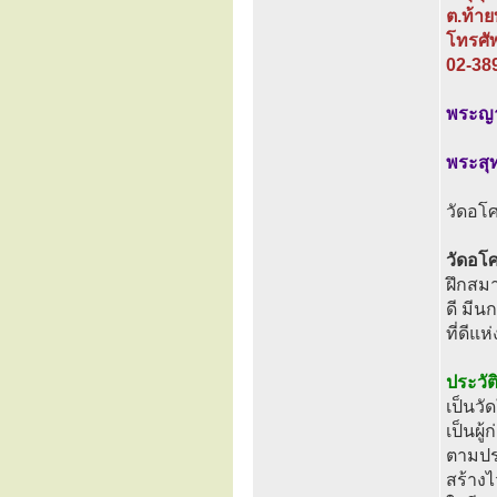
ต.ท้าย
โทรศั
02-38
พระญาณ
พระสุท
วัดอโศ
วัดอโศ
ฝึกสมา
ดี มีน
ที่ดีแห่
ประวัต
เป็นวั
เป็นผู
ตามประ
สร้างไ