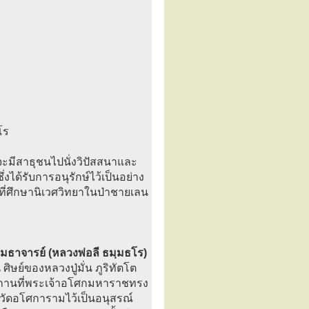
โร
ะมีสาธุชนไปนั่งวิปัสสนาและ
งได้รับการอนุรักษ์ไว้เป็นอย่าง
ที่ศึกษานิเวศวิทยาในป่าชายเลน
เมธาจารย์ (หลวงพ่อลี ธมฺมธโร)
ศิษย์ของหลวงปู่มั่น ภูริทัตโต
นียสถานที่พระเจ้าอโศกมหาราชทรง
างวัดอโศการามไว้เป็นอนุสรณ์