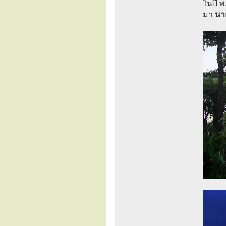
ในปี พ
มา
นา