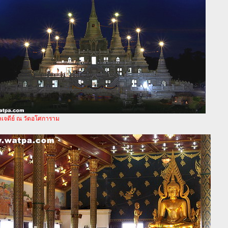
คเจดีย์ ณ วัดอโศการาม