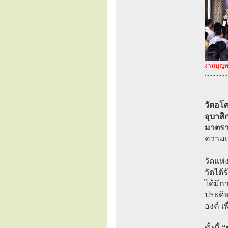
งานบุญท
...............
วัดอโ
อุบาสิ
มาตรา
ความเป
วัดแห่
วัดได้
ได้มีก
ประดิษ
องค์ เ