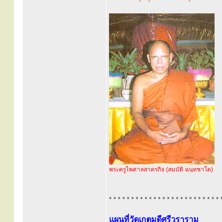
พระครูไพศาลสาครกิจ (สมบัติ ฉนฺทชาโต)
* * * * * * * * * * * * * * * * * * * * * * * * * 
แผนที่วัดเกตุมดีศรีวราราม