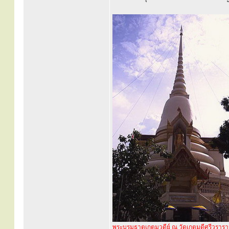
พระบรมธาตุเกตุมวดีย์ ณ วัดเกตุมดีศรีวราร