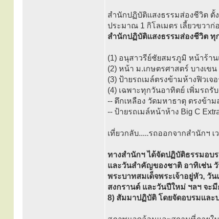
สำนักปฏิบัติแสงธรรมส่องชีวิต ต
ประมาณ 1 กิโลเมตร เลี้ยวขวาก่อ
สำนักปฏิบัติแสงธรรมส่องชีวิต ทุ
(1) อนุสาวรีย์ชัยสมรภูมิ หน้าร้า
(2) หน้า ม.เกษตรศาสตร์ บางเข
(3) ป้ายรถเมล์ตรงข้ามห้างฟิวเจอร
(4) เฉพาะทุกวันอาทิตย์ เพิ่มรถรับ-ส
-- ตึกเหลือง วัดมหาธาตุ ตรงข้
-- ป้ายรถเมล์หน้าห้าง Big C Extra
เที่ยวกลับ.....รถออกจากสำนักฯ เ
ทางสำนักฯ ได้จัดปฏิบัติธรรมอ
และวันสำคัญของชาติ อาทิเช่น ว
พระบาทสมเด็จพระเจ้าอยู่หัว, ว
สงกรานต์ และวันปีใหม่ ฯลฯ จะ
8) สัมมาปฏิบัติ โดยจัดอบรมและปฏ