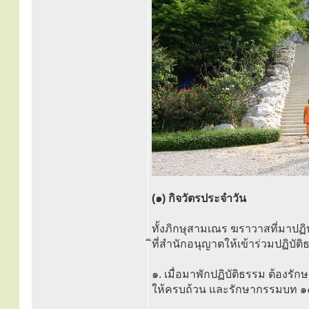
(๑) กิจวัตรประจำวัน
ทั้งภิกษุสามเณร ฆราวาสที่มาปฏิบัต
ิที่สำนักอนุญาตให้เข้าร่วมปฏิบัติ
๑. เมื่อมาพักปฏิบัติธรรม ต้องรัก
ให้ครบถ้วน และรักษากรรมบท ๑๐