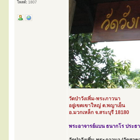
โพสต์:
1807
วัดป่าวังเพิ่ม-พระภาวนา
อยู่เขตเขาใหญ่ ต.พญาเย็น
อ.มวกเหล็ก จ.สระบุรี 18180
พระอาจารย์แบน ธนากโร ประธา
วัดป่าวังเพิ่ม-พระภาวนา (วัดส