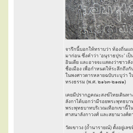
จารึกนี้บอกให้ทราบว่า ท้องถิ่นแถ
มาก่อน ซึ่งคำว่า ‘อนุราธปุระ’ 
อินเดีย และอาจจะแสดงว่าชาวลังก
ชื่อเมือง เพื่อกำหนดให้ระลึกถึงก
ในพงศาวดารหลายฉบับระบุว่า ในส
ทรงธรรม (พ.ศ. ๒๑๖๓-๒๑๗๑)
เคยมีปรากฏคณะสงฆ์ไทยเดินทางไป
ลังกาได้บอกว่ามีรอยพระพุทธบ
พระพุทธบาทบริเวณเทือกเขานี้ใ
ศาสนาลังกาวงศ์ และสยามวงศ์ตา
วัดเขาวง (ถ้ำนารายณ์) ตั้งอยู่เลข