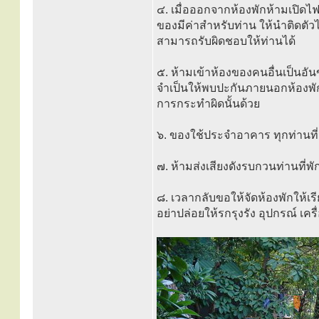
๔. เมื่อออกจากห้องพักห้ามเปิดไฟฟ้
ของมีค่าสำหรับท่าน ให้นำติดตัว
สามารถรับผิดชอบให้ท่านได้
๕. ห้ามเข้าห้องของคนอื่นเป็นอั
จำเป็นให้พบปะกันภายนอกห้องพัก 
การกระทำผิดนั้นด้วย
๖. ของใช้ประจำอาคาร ทุกท่านที
๗. ห้ามส่งเสียงดังรบกวนท่านที่พัก
๘. เวลากลับขอให้จัดห้องพักให้เรี
อย่าปล่อยให้รกรุงรัง อุปกรณ์ เคร