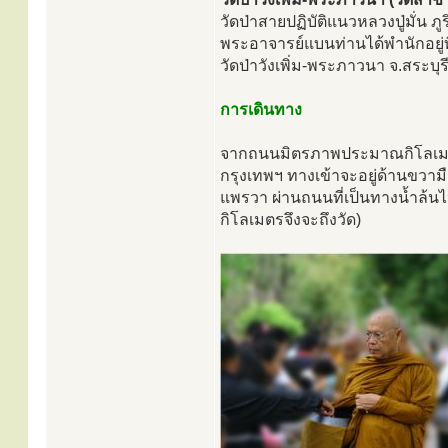
วัดป่าสายปฏิบัติแนวหลวงปู่มั่น ภู
พระอาจารย์แบนท่านได้พำนักอยู่ที
วัดป่าวังเพิ่ม-พระภาวนา จ.สระบุรี
การเดินทาง
จากถนนมิตรภาพประมาณกิโลเมตรที
กรุงเทพฯ ทางเข้าจะอยู่ด้านขวามื
แพรวา ผ่านถนนที่เป็นทางน้ำล้น
กิโลเมตรจึงจะถึงวัด)