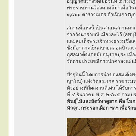
อนุญาตสร้างวัดเมื่อวันที่ ๕ กรก
พระราชทานวิสุงคามสีมาเมื่อวันที
๑,๕๐๐ ตารางเมตร ดำเนินการผูกพั
สถานที่แห่งนี้ เป็นศาสนสถานม
จากวังนารายณ์ เมืองละโว้ (ลพบ
และสมเด็จพระเจ้าทรงธรรมซึ่งเ
ซึ่งมีอากาศเย็นสบายตลอดปี และจ
กุศลมาตั้งแต่สมัยอนุราธปุระ เมื่
วัดตามประเพณีการปกครองแผ่นด
ปัจจุบันนี้ โดยการนำของสมเด็จพ
ญาโณ) แห่งวัดสระเกศ ราชวรมหาว
ตัวอย่างที่มีผลงานดีเด่น ได้รับ
ที่ ๔ ธันวาคม พ.ศ. ๒๕๔๕ ตามป
พันธุ์ไม้และสัตว์หาดูยาก คือ โ
หัวจุก, กระรอกเผือก ฯลฯ เพื่อ