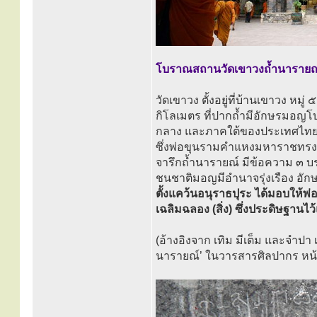
โบราณสถานวัดเขาวงถ้ำนารายณ
วัดเขาวง ตั้งอยู่ที่บ้านเขาวง 
กิโลเมตร ที่ปากถ้ำมีอักษรมอญโ
กลาง และภาคใต้ของประเทศไทย
ซึ่งพ่อขุนรามคำแหงมหาราชทรงนำ
จารึกถ้ำนารายณ์ มีข้อความ ๓ บร
ชนชาติมอญมีอำนาจรุ่งเรือง อัก
ตั้งแคว้นอนุราธปุระ ได้มอบให้พ่อ
เฉลิมฉลอง (สิ่ง) ซึ่งประดิษฐานไว้
(อ้างอิงจาก เทิม มีเต็ม และจำป
นารายณ์’ ในวารสารศิลปากร หน้