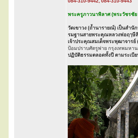
084-310-9442, 084-310-9443
พระครูภาวนาพิลาศ (พระวัชรชัย อ
วัดเขาวง (ถ้ำนารายณ์) เป็นสำนั
รมฐานสายพระคุณหลวงพ่อฤๅษีลิ
เจ้าประคุณสมเด็จพระพุฒาจารย์ (
ป้อมปราบศัตรูพ่าย กรุงเทพมหา
ปฏิบัติธรรมตลอดทั้งปี ตามระเบ