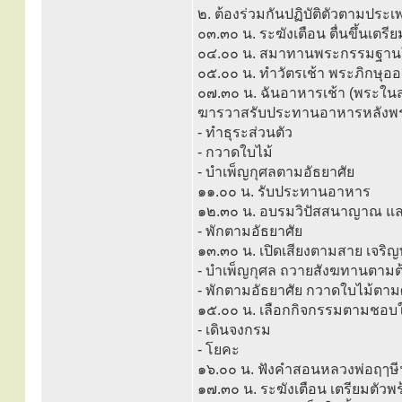
๒. ต้องร่วมกันปฏิบัติตัวตามประเ
๐๓.๓๐ น. ระฆังเตือน ตื่นขึ้นเตรี
๐๔.๐๐ น. สมาทานพระกรรมฐานใน
๐๕.๐๐ น. ทำวัตรเช้า พระภิกษุ
๐๗.๓๐ น. ฉันอาหารเช้า (พระในสำ
ฆารวาสรับประทานอาหารหลังพระ
- ทำธุระส่วนตัว
- กวาดใบไม้
- บำเพ็ญกุศลตามอัธยาศัย
๑๑.๐๐ น. รับประทานอาหาร
๑๒.๓๐ น. อบรมวิปัสสนาญาณ แล
- พักตามอัธยาศัย
๑๓.๓๐ น. เปิดเสียงตามสาย เจร
- บำเพ็ญกุศล ถวายสังฆทานตามต
- พักตามอัธยาศัย กวาดใบไม้ตาม
๑๕.๐๐ น. เลือกกิจกรรมตามชอบใ
- เดินจงกรม
- โยคะ
๑๖.๐๐ น. ฟังคำสอนหลวงพ่อฤๅษีฯ 
๑๗.๓๐ น. ระฆังเตือน เตรียมตัวพ