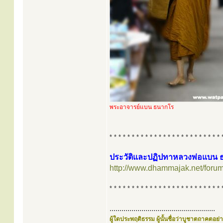
พระอาจารย์แบน ธนากโร
* * * * * * * * * * * * * * * * * * * * * * * * * 
ประวัติและปฏิปทาหลวงพ่อแบน
http://www.dhammajak.net/foru
* * * * * * * * * * * * * * * * * * * * * * * * * 
.....................................................
ผู้ใดประพฤติธรรม ผู้นั้นชื่อว่าบูชาตถาคตอย่าง