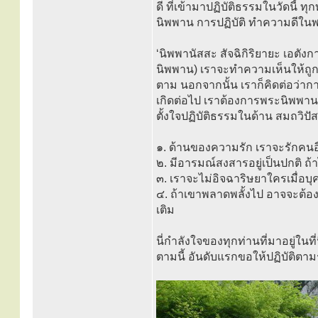
ดี ที่เข้ามาปฏิบัติธรรมในวัดนี้
นิพพาน การปฏิบัติ ทำความดีใน
‘นิพพานัสสะ สัจฉิกิริยายะ เอตังก
นิพพาน) เราจะทำความเห็นให้ถูกต้
ตาม นอกจากนั้น เราก็คิดต่อว่ากา
เกิดต่อไป เราต้องการพระนิพพาน อ
ตั้งใจปฏิบัติธรรมในด้าน สมถวิป
๑. ด้านของความรัก เราจะรักคนอื่
๒. มีอารมณ์สงสารอยู่เป็นปกติ ถ้า
๓. เราจะไม่อิจฉาริษยาใครเมื่อบุค
๔. ถ้าเขาพลาดพลั้งไป อาจจะต้อ
เติม
นี่กำลังใจของทุกท่านที่มาอยู่ในที
ตามนี้ อันดับแรกขอให้ปฏิบัติตาม