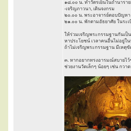
๑๘.๐๐ น. ทำวัตรเย็นในถ้ำนาร
-เจริญภาวนา, เดินจงกรม
๒๐.๐๐ น. พระอาจารย์ตอบปัญห
๒๑.๐๐ น. พักตามอัธยาศัย ในระเ
ให้ร่วมเจริญพระกรรมฐานกันเป็น
หาประโยชน์ เวลาคนอื่นไม่อยู่ใน
ถ้าไม่เจริญพระกรรมฐาน มีเหตุขัด
๓. หากอยากทรงอารมณ์สบายไว้ขณะ
ช่วยงานวัดเล็กๆ น้อยๆ เช่น กวาด