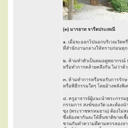
(๓) มารยาท จารีตประเพณี
๑. เมื่อจะออกไปนอกบริเวณวัดหรือก
ที่สำนักงานกลางให้ทราบก่อนทุกครั
๒. ห้ามทำตัวเป็นหมอดูพยากรณ์
หรือทำการคล้ายคลึงกัน ไม่ว่าด้ว
๓. ห้ามทำการหรือขอรับการรักษ
หรือพิธีกรรมใดๆ โดยอ้างพลังพิเศ
๔. ครูอาจารย์ผู้แนะนำพระกรรมฐ
กรรมการ สงฆ์ของวัด และต้องนำ
ซุง (พระราชพรหมยาน) ต้องไม่สอน
ซึ่งต้องพากันละให้สิ้นชาติขาดเ
ชวนกันทำความดีตามครรลองจารี