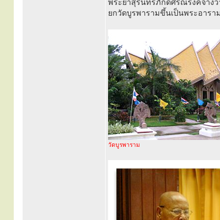
พระยาสุรินทรภักดีศรีณรงค์จางว
ยกวัดบูรพารามขึ้นเป็นพระอารามหลว
วัดบูรพาราม