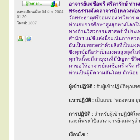
อาจารย์แม่ชีอมรี ศรีดารักษ์ ท่าน
พระธรรมมังคลาจารย์ (หลวงพ่อทอ
ลงทะเบียนเมื่อ:
04 มิ.ย. 2004,
01:20
วัดพระธาตุศรีจอมทองวรวิหาร ต.
โพสต์:
1807
ท่านจบการศึกษาสูงสุดทางโลกใ
ทางด้านวิศวกรรมศาสตร์ ที่ประเ
สำนักฯ แม่ชีแห่งนี้จะเน้นการ
อันเป็นบทสวดว่าด้วยสิ่งที่เป็นม
ซึ่งทุกข้อถือว่าเป็นมงคลสูงสุดในช
ทุกวันนี้จะมีสาธุชนที่มีปํญหาชีวิต
มาขอให้อาจารย์แม่ชีอมรี ศรีดาร
ท่านเป็นผู้มีความสันโดษ มักน้อ
ผู้เข้าปฏิบัติ :
รับผู้เข้าปฏิบัติทุกเ
แนวปฏิบัติ :
เป็นแบบ “พองหนอ ย
การปฏิบัติ :
สำหรับผู้เข้าปฏิบัติใ
และมีพระวิปัสสนาจารย์-แม่ครู
เงื่อนไข :