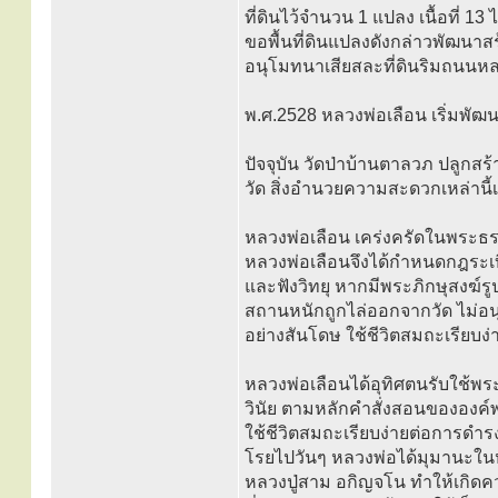
ที่ดินไว้จำนวน 1 แปลง เนื้อที่ 13
ขอพื้นที่ดินแปลงดังกล่าวพัฒนาสร
อนุโมทนาเสียสละที่ดินริมถนนหลวง
พ.ศ.2528 หลวงพ่อเลือน เริ่มพัฒน
ปัจจุบัน วัดป่าบ้านตาลวภ ปลูกสร้า
วัด สิ่งอำนวยความสะดวกเหล่านี
หลวงพ่อเลือน เคร่งครัดในพระธรร
หลวงพ่อเลือนจึงได้กำหนดกฎระเบีย
และฟังวิทยุ หากมีพระภิกษุสงฆ์รู
สถานหนักถูกไล่ออกจากวัด ไม่อนุญ
อย่างสันโดษ ใช้ชีวิตสมถะเรียบง่
หลวงพ่อเลือนได้อุทิศตนรับใช้พ
วินัย ตามหลักคำสั่งสอนขององค์พร
ใช้ชีวิตสมถะเรียบง่ายต่อการดำรง
โรยไปวันๆ หลวงพ่อได้มุมานะในห
หลวงปู่สาม อกิญจโน ทำให้เกิดค