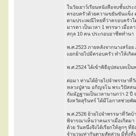
ในวัยเยาว์เรียนหนังสือจบชั้นประ
ครอบครัวด้วยความขยันขันแข็ง คร
ตามประเพณีไทยที่ว่าครอบครัวใ
มารดา เป็นเวลา 1 พรรษา เมื่อลา
สกุล 10 คน ประกอบอาชีพทำนา
พ.ศ.2523 ภายหลังจากนางสร้อย ภร
แยกย้ายไปมีครอบครัว ทำให้เกิดค
พ.ศ.2524 ได้เข้าพิธีอุปสมบทเป
ต่อมา ท่านได้ย้ายไปจำพรรษาที่วั
หลวงปู่สาม อกิญจโน พระวิปัสสนาจา
กัมมัฏฐานเป็นเวลานานกว่า 2 ปี 
จังหวัดสุรินทร์ ได้มีโอกาสช่วยพ
พ.ศ.2526 ย้ายไปจำพรรษาที่วัดบ้า
พิจารณาเห็นว่าคนเราเมื่อเกิดมา
ด้วย วันหนึ่งจึงได้เรียกให้ลูกๆ ท
จำนวนเท่ากันตามสัดส่วน มีทั้งที