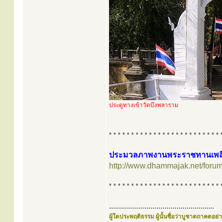
ประตูทางเข้าวัดบึงพลาราม
* * * * * * * * * * * * * * * * * * * * * * * * * 
ประมวลภาพงานพระราชทานเพลิงศ
http://www.dhammajak.net/foru
* * * * * * * * * * * * * * * * * * * * * * * * * 
.....................................................
ผู้ใดประพฤติธรรม ผู้นั้นชื่อว่าบูชาตถาคตอย่าง