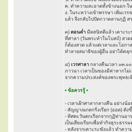
ค. ทำความสะอาดทั้งข้างนอก-
ง. ในระหว่างเข้าพรรษา เพิ่มเวรขน
แล้ว จึงกลับไปปัดกวาดลานกุฏิ
๓)
ตอนค่ำ
มืดสนิทดีแล้ว เคาะระ
ที่ศาลา (วันพระทำในโบสถ์) สว
ก็ต้องสวด แล้วแต่เวลาและโอกาส 
ทำลายสมาธิของผู้อื่น อย่าได้คลุ
๔)
เวรศาลา
กลางคืนเวลา ๐๓.๐๐ น
ภาวนา เวลาเป็นของมีค่าหากไม่
จากความประสงค์ของพระพุทธเจ้
• ข้อควรรู้ •
- เวลาเฝ้าศาลากลางคืน อย่างน้อย
- สัญญาณกดกริ่งเรียก (ออด) ดัง
- ทิศตะวันตกเรียกจากกุฏิท่านอาจา
เป็นเสียงเรียกเพื่อทำกิจธุระธรรมด
- หลังจากเคาะระฆังแล้ว ทำคว