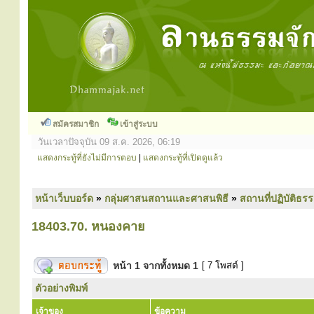
สมัครสมาชิก
เข้าสู่ระบบ
วันเวลาปัจจุบัน 09 ส.ค. 2026, 06:19
แสดงกระทู้ที่ยังไม่มีการตอบ
|
แสดงกระทู้ที่เปิดดูแล้ว
หน้าเว็บบอร์ด
»
กลุ่มศาสนสถานและศาสนพิธี
»
สถานที่ปฏิบัติธร
18403.70. หนองคาย
หน้า
1
จากทั้งหมด
1
[ 7 โพสต์ ]
ตัวอย่างพิมพ์
เจ้าของ
ข้อความ