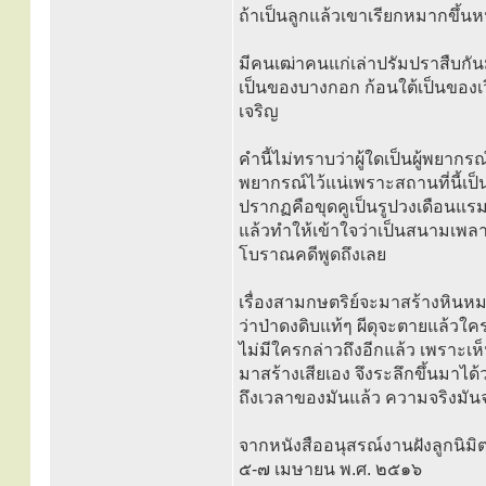
ถ้าเป็นลูกแล้วเขาเรียกหมากขึ้นห
มีคนเฒ่าคนแก่เล่าปรัมปราสืบกั
เป็นของบางกอก ก้อนใต้เป็นของเว
เจริญ
คำนี้ไม่ทราบว่าผู้ใดเป็นผู้พยากรณ์
พยากรณ์ไว้แน่เพราะสถานที่นี้เป็
ปรากฏคือขุดคูเป็นรูปวงเดือนแรม
แล้วทำให้เข้าใจว่าเป็นสนามเพลา
โบราณคดีพูดถึงเลย
เรื่องสามกษตริย์จะมาสร้างหินหมากเป
ว่าป่าดงดิบแท้ๆ ผีดุจะตายแล้วใ
ไม่มีใครกล่าวถึงอีกแล้ว เพราะเห็น
มาสร้างเสียเอง จึงระลึกขึ้นมาได้
ถึงเวลาของมันแล้ว ความจริงมั
จากหนังสืออนุสรณ์งานฝังลูกนิมิ
๕-๗ เมษายน พ.ศ. ๒๕๑๖