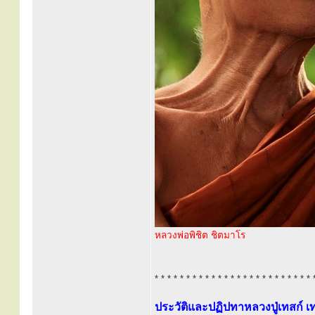
หลวงพ่อพิชิต ชิตมาโร
* * * * * * * * * * * * * * * * * * * * * * * * * 
ประวัติและปฏิปทาหลวงปู่เทสก์ เท