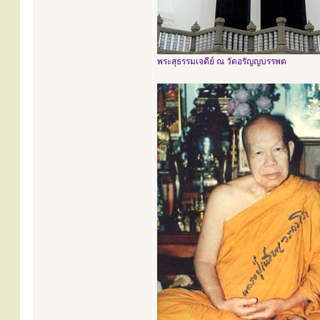
พระสุธรรมเจดีย์ ณ วัดอรัญญบรรพต