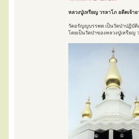
หลวงปู่เหรียญ วรลาโภ อดีตเจ้า
วัดอรัญญบรรพต เป็นวัดป่าปฏิบัติส
โดยเป็นวัดป่าของหลวงปู่เหรียญ