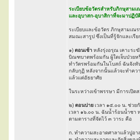
ระเบียบข้อวัตรสำหรับภิกษุสามเ
และอุบาสก-อุบาสิกาที่จะมาปฏิบัต
ระเบียบและข้อวัตร ภิกษุสามเณร
สมณะสารูป ซึ่งเป็นที่รู้จักและเรีย
๑)
ตอนเช้า
หลังรุ่งอรุณ เคาะร
บิณฑบาตพร้อมกัน ผู้ใดเจ็บป่วยหร
ทำวัตรพร้อมกันในโบสถ์ ฉันจังหัน
กลับกุฏิ หลังจากนั้นแล้วจะทำค
แล้วแต่อัธยาศัย
ในระหว่างเข้าพรรษา มีการเปิดส
๒)
ตอนบ่าย
เวลา ๑๕.๐๐ น. ช่วย
เวลา ๑๖.๐๐ น. ฉันน้ำร้อนน้ำชา 
ตามตารางที่จัดไว้ ๓ วาระ คือ
ก. ทำความสะอาดศาลาแล้วปูอาสน
ข. ทำความสะอาดและจัดสิ่งของที