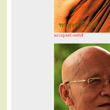
หลวงปู่เทสก์ เทสรังสี