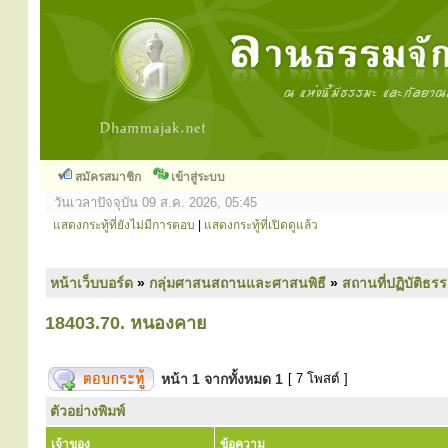
สมัครสมาชิก
เข้าสู่ระบบ
วันเวลาปัจจุบัน 09 ส.ค. 2026, 05:45
แสดงกระทู้ที่ยังไม่มีการตอบ
|
แสดงกระทู้ที่เปิดดูแล้ว
หน้าเว็บบอร์ด
»
กลุ่มศาสนสถานและศาสนพิธี
»
สถานที่ปฏิบัติธร
18403.70. หนองคาย
หน้า
1
จากทั้งหมด
1
[ 7 โพสต์ ]
ตัวอย่างพิมพ์
เจ้าของ
ข้อความ