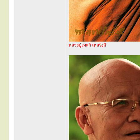
หลวงปู่เทสก์ เทสรังสี