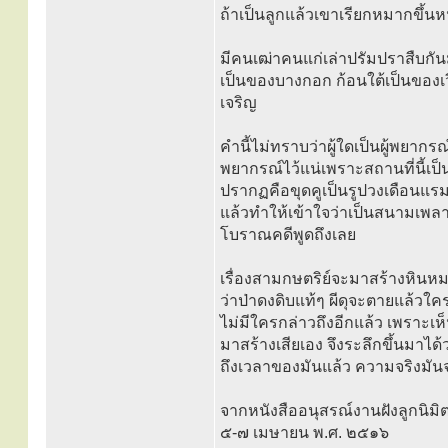
ถ้าเป็นลูกแล้วเขาเรียกหมากขึ้นห
มีคนเฒ่าคนแก่เล่าปรัมปราสืบกั
เป็นของบางกอก ก้อนใต้เป็นของเว
เจริญ
คำนี้ไม่ทราบว่าผู้ใดเป็นผู้พยากรณ์
พยากรณ์ไว้แน่เพราะสถานที่นี้เป็
ปรากฏคือขุดคูเป็นรูปวงเดือนแรม
แล้วทำให้เข้าใจว่าเป็นสนามเพลา
โบราณคดีพูดถึงเลย
เรื่องสามกษตริย์จะมาสร้างหินหมากเป
ว่าป่าดงดิบแท้ๆ ผีดุจะตายแล้วใ
ไม่มีใครกล่าวถึงอีกแล้ว เพราะเห็น
มาสร้างเสียเอง จึงระลึกขึ้นมาได้
ถึงเวลาของมันแล้ว ความจริงมั
จากหนังสืออนุสรณ์งานฝังลูกนิมิ
๕-๗ เมษายน พ.ศ. ๒๕๑๖