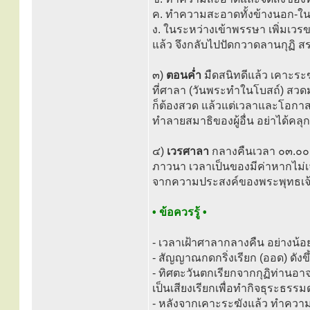
ค. ทำความสะอาดทั้งข้างนอก-
ง. ในระหว่างเข้าพรรษา เพิ่มเวรขน
แล้ว จึงกลับไปปัดกวาดลานกุฏิ
๓)
ตอนค่ำ
มืดสนิทดีแล้ว เคาะระ
ที่ศาลา (วันพระทำในโบสถ์) สว
ก็ต้องสวด แล้วแต่เวลาและโอกาส 
ทำลายสมาธิของผู้อื่น อย่าได้คลุ
๔)
เวรศาลา
กลางคืนเวลา ๐๓.๐๐ น
ภาวนา เวลาเป็นของมีค่าหากไม่
จากความประสงค์ของพระพุทธเจ้
• ข้อควรรู้ •
- เวลาเฝ้าศาลากลางคืน อย่างน้อย
- สัญญาณกดกริ่งเรียก (ออด) ดัง
- ทิศตะวันตกเรียกจากกุฏิท่านอาจา
เป็นเสียงเรียกเพื่อทำกิจธุระธรรมด
- หลังจากเคาะระฆังแล้ว ทำคว