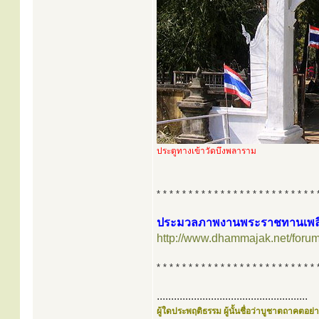
ประตูทางเข้าวัดบึงพลาราม
* * * * * * * * * * * * * * * * * * * * * * * * * 
ประมวลภาพงานพระราชทานเพลิงศ
http://www.dhammajak.net/foru
* * * * * * * * * * * * * * * * * * * * * * * * * 
.....................................................
ผู้ใดประพฤติธรรม ผู้นั้นชื่อว่าบูชาตถาคตอย่าง