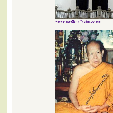
พระสุธรรมเจดีย์ ณ วัดอรัญญบรรพต