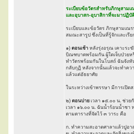
ระเบียบข้อวัตรสำหรับภิกษุสามเ
และอุบาสก-อุบาสิกาที่จะมาปฏิบัต
ระเบียบและข้อวัตร ภิกษุสามเณร
สมณะสารูป ซึ่งเป็นที่รู้จักและเรีย
๑)
ตอนเช้า
หลังรุ่งอรุณ เคาะร
บิณฑบาตพร้อมกัน ผู้ใดเจ็บป่วยหร
ทำวัตรพร้อมกันในโบสถ์ ฉันจังหัน
กลับกุฏิ หลังจากนั้นแล้วจะทำค
แล้วแต่อัธยาศัย
ในระหว่างเข้าพรรษา มีการเปิดส
๒)
ตอนบ่าย
เวลา ๑๕.๐๐ น. ช่วย
เวลา ๑๖.๐๐ น. ฉันน้ำร้อนน้ำชา 
ตามตารางที่จัดไว้ ๓ วาระ คือ
ก. ทำความสะอาดศาลาแล้วปูอาสน
ข. ทำความสะอาดและจัดสิ่งของที