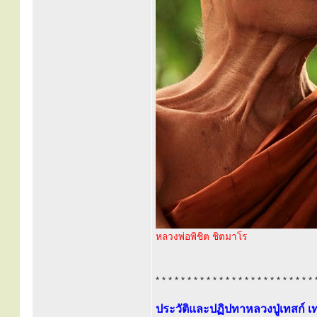
หลวงพ่อพิชิต ชิตมาโร
* * * * * * * * * * * * * * * * * * * * * * * * * 
ประวัติและปฏิปทาหลวงปู่เทสก์ เท