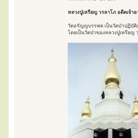
หลวงปู่เหรียญ วรลาโภ อดีตเจ้า
วัดอรัญญบรรพต เป็นวัดป่าปฏิบัติส
โดยเป็นวัดป่าของหลวงปู่เหรียญ