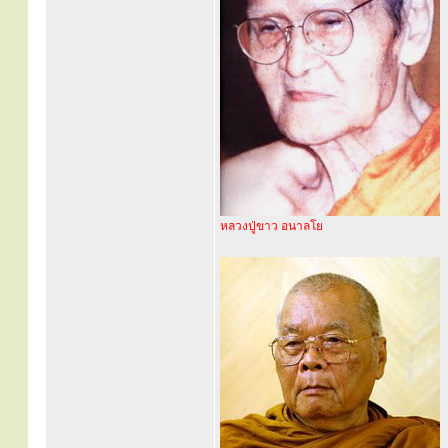
หลวงปู่ขาว อนาลโย