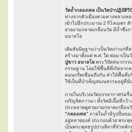
วัดถ้ำกลองเพล เป็นวัดป่าปฏิบัติว
ห่างจากตัวเมืองตามทางหลวงหมาย
เข้าไปอีกประมาณ 2 กิโลเมตร ล
สวยงามกลาดเกลื่อนวัด มีถ้ำซึ่
อนาลโย
เดิมสันนิษฐานว่าเป็นวัดเก่าแก่ท
สร้างมาตั้งแต่ พ.ศ. ใด ต่อมาเป็
ปู่ขาว อนาลโย
พระวิปัสสนากรรมฐา
กรรมฐาน โดยใช้พื้นที่ที่เกิดจาก
คอนกรีตเชื่อมถึงกัน ทำให้พื้นท
ใช้เป็นที่บำเพ็ญสมณธรรมอยู่ที่น
ภายในบริเวณวัดบรรยากาศร่มรื่น 
เจริญจิตภาวนา ทั้งวัดมีเนื้อที่
ประหลาดดูสวยงามกลาดเกลื่อนวัด
“กลองเพล”
ภายในถ้ำมีรูปปั้นข
อยู่หลายองค์ ประกอบด้วย พระพุ
เป็นพระพุทธรูปปางลีลาที่จำหลัก