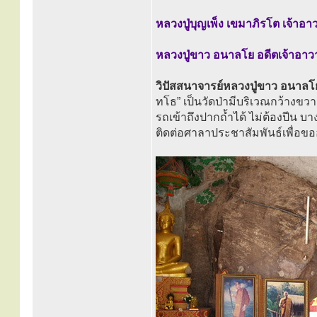
หลวงปู่บุญเพ็ง เขมาภิรโต เจ้าอาว
หลวงปู่ขาว อนาลโย อดีตเจ้าอาว
วิปัสสนาจารย์หลวงปู่ขาว อนาล
ทโธ” เป็นวัดป่ามีบริเวณกว้างข
รถเข้าถึงปากถ้ำได้ ไม่ต้องปีน บา
ติดต่อศาลาประชาสัมพันธ์เพื่อข