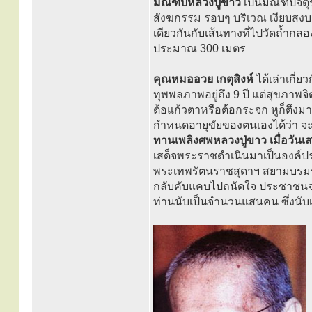
มณฑปหลวงปู่ขาว
เป็นมณฑปจตุรมุข
สังฆกรรม รอบๆ บริเวณ เงียบสงบแ
เดียวกันกับเส้นทางที่ไปวัดถ้ำก
ประมาณ 300 เมตร
คุณหมออวย เกตุสิงห์
ได้เล่าเกี่
ทุพพลภาพอยู่ถึง 9 ปี แต่สุขภาพจิ
ต้อแก้วตาหรือต้อกระจก หูก็ตึงม
กำหนดอายุขัยของตนเองได้ว่า จะมร
ทานเพลิงศพหลวงปู่ขาว เมื่อวันเส
เสด็จพระราชดำเนินมาเป็นองค์ป
พระเทพรัตนราชสุดาฯ สยามบรมราช
กลับคับแคบไปถนัดใจ ประชาชนจา
ท่านนับเป็นจำนวนแสนคน ซึ่งนับเ