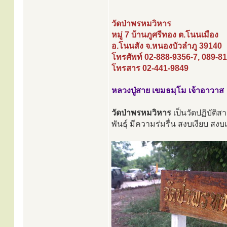
วัดป่าพรหมวิหาร
หมู่ 7 บ้านภูศรีทอง ต.โนนเมือง
อ.โนนสัง จ.หนองบัวลำภู 39140
โทรศัพท์ 02-888-9356-7, 089-8
โทรสาร 02-441-9849
หลวงปู่สาย เขมธมฺโม เจ้าอาวาส
วัดป่าพรหมวิหาร
เป็นวัดปฏิบัติส
พันธุ์ มีความร่มรื่น สงบเงียบ สง