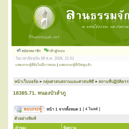
สมัครสมาชิก
เข้าสู่ระบบ
วันเวลาปัจจุบัน 09 ส.ค. 2026, 21:51
แสดงกระทู้ที่ยังไม่มีการตอบ
|
แสดงกระทู้ที่เปิดดูแล้ว
หน้าเว็บบอร์ด
»
กลุ่มศาสนสถานและศาสนพิธี
»
สถานที่ปฏิบัติธร
18385.71. หนองบัวลำภู
หน้า
1
จากทั้งหมด
1
[ 4 โพสต์ ]
ตัวอย่างพิมพ์
เจ้าของ
ข้อความ