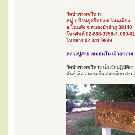
วัดป่าพรหมวิหาร
หมู่ 7 บ้านภูศรีทอง ต.โนนเมือง
อ.โนนสัง จ.หนองบัวลำภู 39140
โทรศัพท์ 02-888-9356-7, 089-8
โทรสาร 02-441-9849
หลวงปู่สาย เขมธมฺโม เจ้าอาวาส
วัดป่าพรหมวิหาร
เป็นวัดปฏิบัติส
พันธุ์ มีความร่มรื่น สงบเงียบ สง