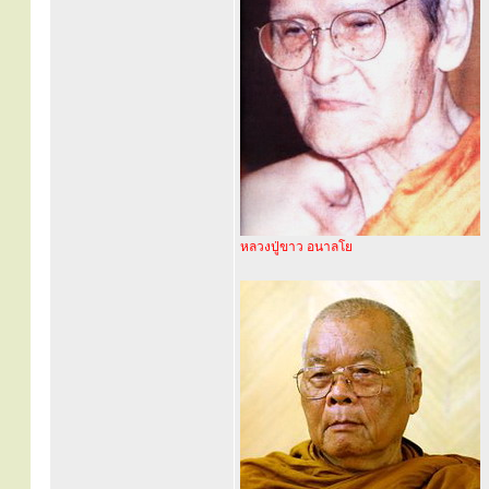
หลวงปู่ขาว อนาลโย