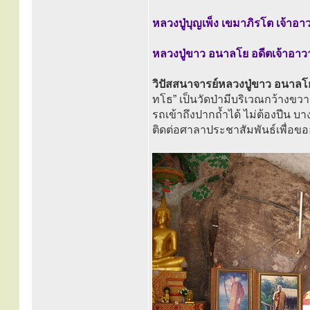
หลวงปู่บุญเพ็ง เขมาภิรโต เจ้าอาว
หลวงปู่ขาว อนาลโย อดีตเจ้าอาว
วิปัสสนาจารย์หลวงปู่ขาว อนาล
ทโธ” เป็นวัดป่ามีบริเวณกว้างข
รถเข้าถึงปากถ้ำได้ ไม่ต้องปีน บา
ติดต่อศาลาประชาสัมพันธ์เพื่อข