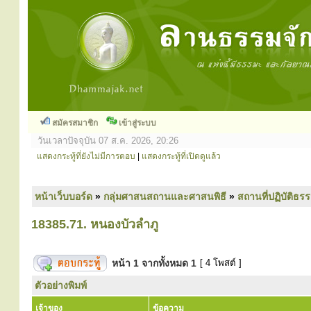
สมัครสมาชิก
เข้าสู่ระบบ
วันเวลาปัจจุบัน 07 ส.ค. 2026, 20:26
แสดงกระทู้ที่ยังไม่มีการตอบ
|
แสดงกระทู้ที่เปิดดูแล้ว
หน้าเว็บบอร์ด
»
กลุ่มศาสนสถานและศาสนพิธี
»
สถานที่ปฏิบัติธร
18385.71. หนองบัวลำภู
หน้า
1
จากทั้งหมด
1
[ 4 โพสต์ ]
ตัวอย่างพิมพ์
เจ้าของ
ข้อความ