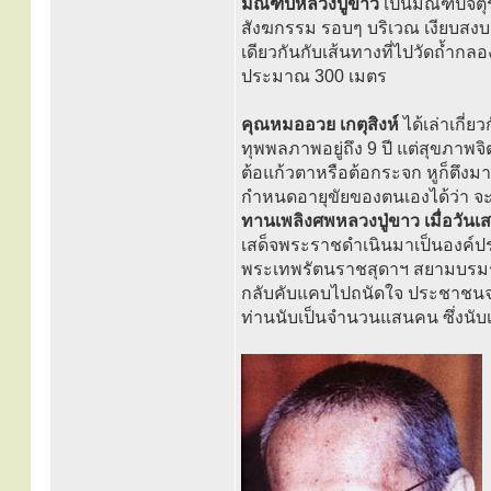
มณฑปหลวงปู่ขาว
เป็นมณฑปจตุรมุข
สังฆกรรม รอบๆ บริเวณ เงียบสงบแ
เดียวกันกับเส้นทางที่ไปวัดถ้ำก
ประมาณ 300 เมตร
คุณหมออวย เกตุสิงห์
ได้เล่าเกี่
ทุพพลภาพอยู่ถึง 9 ปี แต่สุขภาพจิ
ต้อแก้วตาหรือต้อกระจก หูก็ตึงม
กำหนดอายุขัยของตนเองได้ว่า จะมร
ทานเพลิงศพหลวงปู่ขาว เมื่อวันเส
เสด็จพระราชดำเนินมาเป็นองค์ป
พระเทพรัตนราชสุดาฯ สยามบรมราช
กลับคับแคบไปถนัดใจ ประชาชนจา
ท่านนับเป็นจำนวนแสนคน ซึ่งนับเ