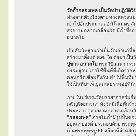
วัดถ้ำกลองเพล เป็นวัดป่าปฏิบัติว
ห่างจากตัวเมืองตามทางหลวงหมาย
เข้าไปอีกประมาณ 2 กิโลเมตร ล
สวยงามกลาดเกลื่อนวัด มีถ้ำซึ่
อนาลโย
เดิมสันนิษฐานว่าเป็นวัดเก่าแก่ท
สร้างมาตั้งแต่ พ.ศ. ใด ต่อมาเป็
ปู่ขาว อนาลโย
พระวิปัสสนากรรมฐา
กรรมฐาน โดยใช้พื้นที่ที่เกิดจาก
คอนกรีตเชื่อมถึงกัน ทำให้พื้นท
ใช้เป็นที่บำเพ็ญสมณธรรมอยู่ที่น
ภายในบริเวณวัดบรรยากาศร่มรื่น 
เจริญจิตภาวนา ทั้งวัดมีเนื้อที่
ประหลาดดูสวยงามกลาดเกลื่อนวัด
“กลองเพล”
ภายในถ้ำมีรูปปั้นข
อยู่หลายองค์ ประกอบด้วย พระพุ
เป็นพระพุทธรูปปางลีลาที่จำหลัก