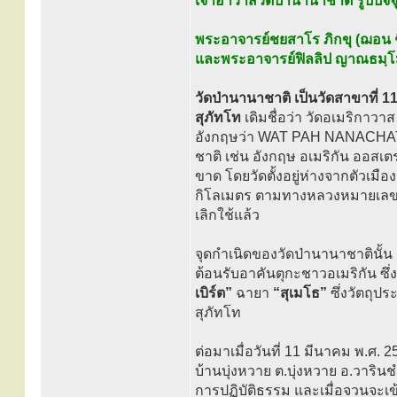
เจ้าอาวาสวัดป่านานาชาติ รูปปัจจ
พระอาจารย์ชยสาโร ภิกขุ (ฌอน ชิ
และพระอาจารย์ฟิลลิป ญาณธมฺโม
วัดป่านานาชาติ เป็นวัดสาขาที่
สุภัทโท
เดิมชื่อว่า วัดอเมริกาวาส
อังกฤษว่า WAT PAH NANACHAT,
ชาติ เช่น อังกฤษ อเมริกัน ออสเตร
ขาด โดยวัดตั้งอยู่ห่างจากตัวเ
กิโลเมตร ตามทางหลวงหมายเลข 22
เลิกใช้แล้ว
จุดกำเนิดของวัดป่านานาชาตินั้น ต
ต้อนรับอาคันตุกะชาวอเมริกัน ซ
เบิร์ต”
ฉายา
“สุเมโธ”
ซึ่งวัตถุป
สุภัทโท
ต่อมาเมื่อวันที่ 11 มีนาคม พ.ศ. 
บ้านบุ่งหวาย ต.บุ่งหวาย อ.วาริน
การปฏิบัติธรรม และเมื่อจวนจ