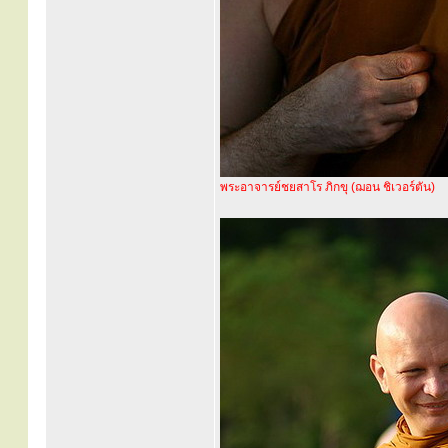
พระอาจารย์ชยสาโร ภิกขุ (ฌอน ชิเวอร์ตัน)