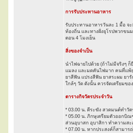
การรับประทานอาหาร
รับประทานอาหารวันละ 1 มื้อ จะม
ท้องถิ่น และทางฝั่งยุโรปพวกข
ตอน 4 โมงเย็น
สิ่งของจำเป็น
นำไฟฉายไปด้วย (ถ้าไม่มีจริงๆ ก็ยื
แมลง และมดคันไฟมาก คนที่แพ้ยุง
ยาสีฟัน แปรงสีฟัน ยาสระผม ยารั
ใกล้ๆ วัด ดังนั้น ควรจัดเตรียมข
ตารางกิจวัตรประจำวัน
* 03.00 น. ตีระฆัง สวดมนต์ทำวัต
* 05.00 น. ภิกษุเตรียมตัวออกบิ
ส่วนอุบาสก อุบาสิกา ทำความส
* 07.00 น. หากประสงค์ก็สามารถ