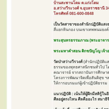
บ้านสะพานโดม ต.แก่งโดม
อ.สว่างวีระวงศ์ จ.อุบลราชธานี 
โทรศัพท์ 081-600-0848
เป็นวัดสาขาของสำนักปฏิบัติแสง
สี่แยกหินกอง บนเขาเทพพนมยงค์ 
พระสุนทรธรรมภาณ (พระอาจารย
พระมหาคำสอน ติกขปัญโญ เจ้า
วัดป่าสว่างวีรวงศ์
(สำนักปฏิบัติแ
ธรรมของพุทธศาสนิกชนทั่วไป โดย
คณาจารย์ จากสถาบันการศึกษาต
โครงการพัฒนาจิตเพื่อสันติสุข ฯล
ให้การอบรมแก่ผู้เข้าปฏิบัติธรรม
แนวปฏิบัติ : เน้นให้ผู้ฝึกมีสติ
ศีลอยู่ตรงไหน ศีลคืออะไร สมาธิจิ