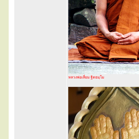
หลวงพ่อเลี่ยม ฐิตธมฺโม