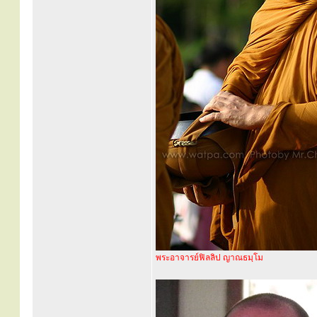
พระอาจารย์ฟิลลิป ญาณธมฺโม