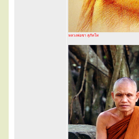
หลวงพ่อชา สุภัทโท