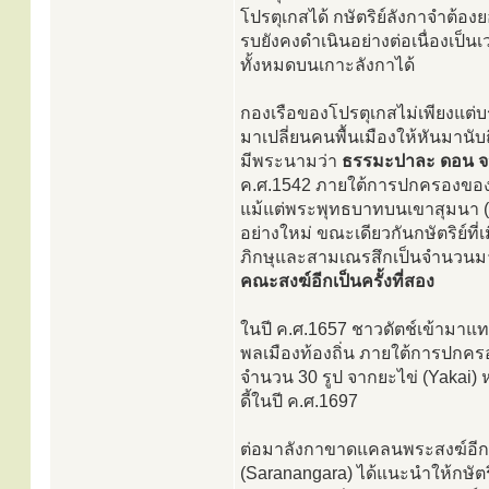
โปรตุเกสได้ กษัตริย์ลังกาจำต้
รบยังคงดำเนินอย่างต่อเนื่องเป็น
ทั้งหมดบนเกาะลังกาได้
กองเรือของโปรตุเกสไม่เพียงแต่บ
มาเปลี่ยนคนพื้นเมืองให้หันมานับถ
มีพระนามว่า
ธรรมะปาละ ดอน จ
ค.ศ.1542 ภายใต้การปกครองของโ
แม้แต่พระพุทธบาทบนเขาสุมนา (S
อย่างใหม่ ขณะเดียวกันกษัตริย์ที
ภิกษุและสามเณรสึกเป็นจำนวนมาก
คณะสงฆ์อีกเป็นครั้งที่สอง
ในปี ค.ศ.1657 ชาวดัตช์เข้ามาแทน
พลเมืองท้องถิ่น ภายใต้การปกครองข
จำนวน 30 รูป จากยะไข่ (Yakai
ดี้ในปี ค.ศ.1697
ต่อมาลังกาขาดแคลนพระสงฆ์อีกเป
(Saranangara) ได้แนะนำให้กษัต