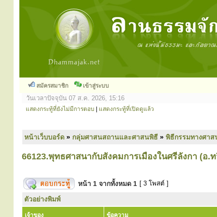
สมัครสมาชิก
เข้าสู่ระบบ
วันเวลาปัจจุบัน 07 ส.ค. 2026, 15:16
แสดงกระทู้ที่ยังไม่มีการตอบ
|
แสดงกระทู้ที่เปิดดูแล้ว
หน้าเว็บบอร์ด
»
กลุ่มศาสนสถานและศาสนพิธี
»
พิธีกรรมทางศาส
66123.พุทธศาสนากับสังคมการเมืองในศรีลังกา (อ.ทว
หน้า
1
จากทั้งหมด
1
[ 3 โพสต์ ]
ตัวอย่างพิมพ์
เจ้าของ
ข้อความ