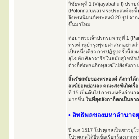
วิชัยพหุที่ 1 (Vijayabahu I) ปรา
(Polonnaruwa) ทรงประสงค์จะฟื
จึงทรงนิมนต์พระสงฆ์ 20 รูป จา
ขึ้นมาใหม่
ต่อมาพระเจ้าปรกรมพาหุที่ 1 (Pa
ทรงทำนุบำรุงพุทธศาสนาอย่างส
เป็นหนึ่งเดียว การปฏิรูปครั้งนี้
สุโขทัย ศิลาจารึกในสมัยสุโขทัย
ต่างก็ส่งพระภิกษุสงฆ์ไปยังลังกา
สิ้นรัชสมัยของพระองค์ ลังกาได้
สงฆ์ย่อหย่อนลง คณะสงฆ์เกิดเรื่
ที่ 15 เป็นต้นไป การแย่งชิงอำ
มากขึ้น
ในที่สุดลังกาก็ตกเป็นอ
• อิทธิพลของมหาอำนาจย
ปี ค.ศ.1517 โปรตุเกสเป็นชาวยุโ
โปรตุเกสได้ยื่นข้อเรียกร้องมากมา