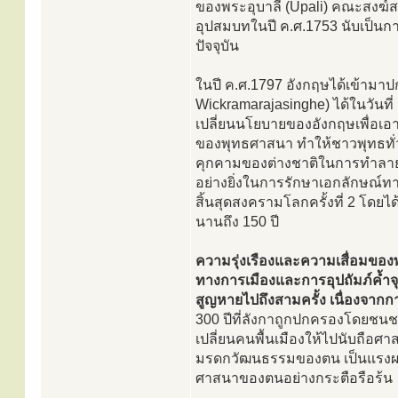
ของพระอุบาลี (Upali) คณะสงฆ์สย
อุปสมบทในปี ค.ศ.1753 นับเป็นกา
ปัจจุบัน
ในปี ค.ศ.1797 อังกฤษได้เข้ามาป
Wickramarajasinghe) ได้ในวันที่
เปลี่ยนนโยบายของอังกฤษเพื่อเ
ของพุทธศาสนา ทำให้ชาวพุทธทั่วปร
คุกคามของต่างชาติในการทำลาย
อย่างยิ่งในการรักษาเอกลักษณ์
สิ้นสุดสงครามโลกครั้งที่ 2 โดย
นานถึง 150 ปี
ความรุ่งเรืองและความเสื่อมของพ
ทางการเมืองและการอุปถัมภ์ค้ำ
สูญหายไปถึงสามครั้ง เนื่องจ
300 ปีที่ลังกาถูกปกครองโดยชน
เปลี่ยนคนพื้นเมืองให้ไปนับถือศา
มรดกวัฒนธรรมของตน เป็นแรงผลัก
ศาสนาของตนอย่างกระตือรือร้น