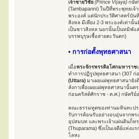
เจ้าชายวิชัย
(Prince Vijaya)
กษัตร
(Tambapanni) ในปีที่พระพุทธเจ้
พระองค์ แต่นักประวัติศาสตร์บันทึ
สิงหล มีเพียง 2-3 พระองค์เท่านั้
เป็นชาวสิงหล นอกนั้นเป็นทมิฬและม
บรรพบุรุษเชื้อสายตะวันตก)
• การก่อตั้งพุทธศาสนา
เมื่อ
พระจักรพรรดิอโศกมหาราช
แ
ทำการปฏิรูปพุทธศาสนา (307 ก่อน
(Uttara)
มาเผยแผ่พุทธศาสนายังดิ
ลังกาเพื่อเผยแผ่พุทธศาสนานั้นตร
ก่อนคริสต์ศักราช - ค.ศ.) กษัตริย
คณะธรรมทูตของท่านมหินทะประกอ
รับการต้อนรับอย่างอบอุ่นจากพ
อุปสมบท และพระเจ้าแผ่นดินก็ทร
(Thuparama) ซึ่งเป็นเจดีย์แห่งแ
โลหะ