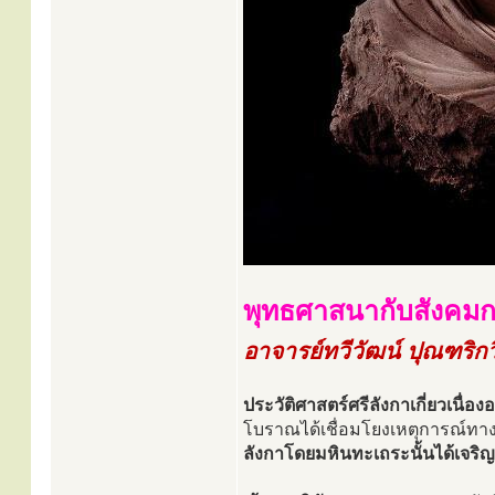
พุทธศาสนากับสังคมก
อาจารย์ทวีวัฒน์ ปุณฑริกว
ประวัติศาสตร์ศรีลังกาเกี่ยวเนื่
โบราณได้เชื่อมโยงเหตุการณ์ทา
ลังกาโดยมหินทะเถระนั้นได้เจริญ