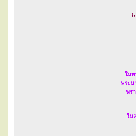
แ
ในพร
พระนา
พรา
ในส