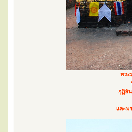
พระม
กุฏิอ
และพร