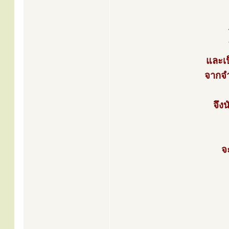
และเป
จากจ
จึง
จ