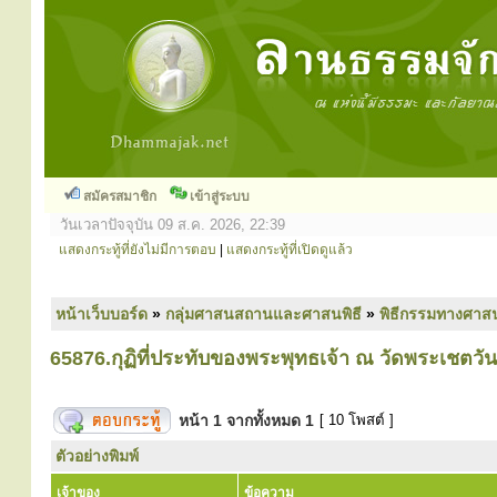
สมัครสมาชิก
เข้าสู่ระบบ
วันเวลาปัจจุบัน 09 ส.ค. 2026, 22:39
แสดงกระทู้ที่ยังไม่มีการตอบ
|
แสดงกระทู้ที่เปิดดูแล้ว
หน้าเว็บบอร์ด
»
กลุ่มศาสนสถานและศาสนพิธี
»
พิธีกรรมทางศาส
65876.กุฏิที่ประทับของพระพุทธเจ้า ณ วัดพระเชตวัน 
หน้า
1
จากทั้งหมด
1
[ 10 โพสต์ ]
ตัวอย่างพิมพ์
เจ้าของ
ข้อความ