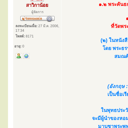
๑.๒ พระคันธก
สาวิกาน้อย
ผู้จัดการ
๑
ที่วัดพ
ลงทะเบียนเมื่อ:
27 มี.ค. 2006,
17:34
โพสต์:
8171
(๒) ในหนังส
อายุ:
0
โดย พระธรร
สมณศั
(อังกฤษ :
เป็นชื่อ
ในพุทธประวั
จะมีผู้นำของหอ
มาบูชาพระพุท