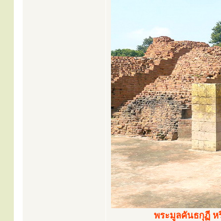
พระมูลคันธกุฏี ห