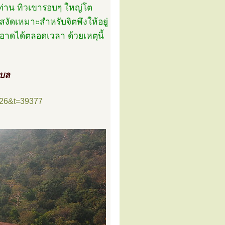
ท่าน ทิวเขารอบๆ ใหญ่โต
งัดเหมาะสำหรับจิตพึงให้อยู่
าดได้ตลอดเวลา ด้วยเหตุนี้
ำบล
=26&t=39377