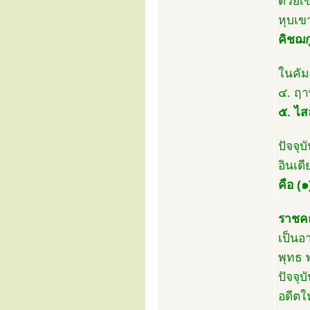
ด้วยเข
หุบเข
คิชฌก
ในคัม
๔. ฤา
๕. ไส
ปัจจุ
อินเด
คือ (
ราชค
เป็นอ
พุทธ 
ปัจจุ
อดีตใ