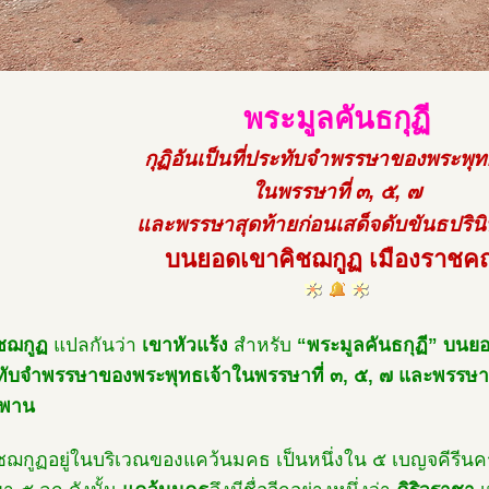
พระมูลคันธกุฏี
กุฏิอันเป็นที่ประทับจำพรรษาของพระพุท
ในพรรษาที่ ๓, ๕, ๗
และพรรษาสุดท้ายก่อนเสด็จดับขันธปริน
บนยอดเขาคิชฌกูฏ เมืองราชคฤ
ชฌกูฏ
แปลกันว่า
เขาหัวแร้ง
สำหรับ
“พระมูลคันธกุฏี” บนย
ะทับจำพรรษาของพระพุทธเจ้าในพรรษาที่ ๓, ๕, ๗ และพรรษาส
พพาน
ชฌกูฏอยู่ในบริเวณของแคว้นมคธ เป็นหนึ่งใน ๕ เบญจคีรี