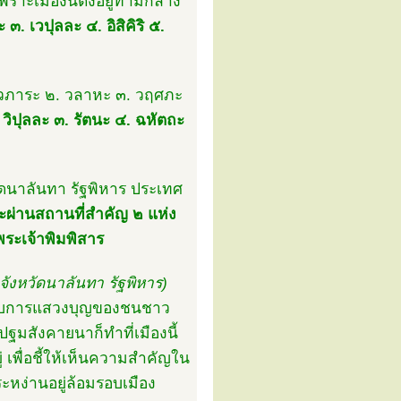
พราะเมืองนี้ตั้งอยู่ท่ามกลาง
๓. เวปุลละ ๔. อิสิคิริ ๕.
๑. ไวภาระ ๒. วลาหะ ๓. วฤศภะ
. วิปุลละ ๓. รัตนะ ๔. ฉหัตถะ
วัดนาลันทา รัฐพิหาร ประเทศ
ะผ่านสถานที่สำคัญ ๒ แห่ง
พระเจ้าพิมพิสาร
อจังหวัดนาลันทา รัฐพิหาร)
ำหรับการแสวงบุญของชนชาว
ฐมสังคายนาก็ทำที่เมืองนี้
 เพื่อชี้ให้เห็นความสำคัญใน
ะหง่านอยู่ล้อมรอบเมือง