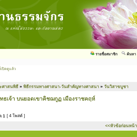
รายชื่อสมาชิก
ค้นหา
่เปิดดูแล้ว
ะศาสนพิธี
»
พิธีกรรมทางศาสนา-วันสำคัญทางศาสนา
»
วันวิสาขบูชา
พุทธเจ้า บนยอดเขาคิชฌกูฏ เมืองราชคฤห์
มด
1
[ 4 โพสต์ ]
<<หัวข้อก่อนหน้า