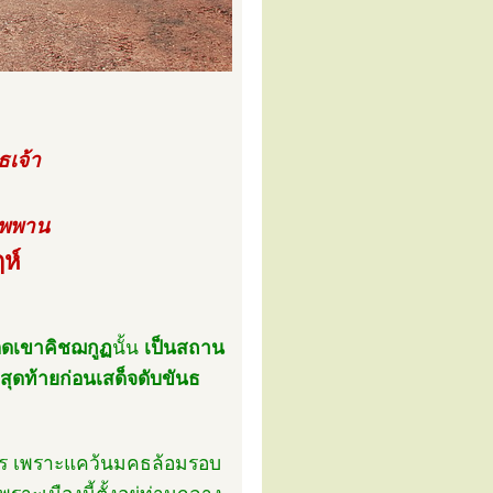
ธเจ้า
ิพพาน
ห์
อดเขาคิชฌกูฏ
นั้น
เป็นสถาน
ุดท้ายก่อนเสด็จดับขันธ
นคร เพราะแคว้นมคธล้อมรอบ