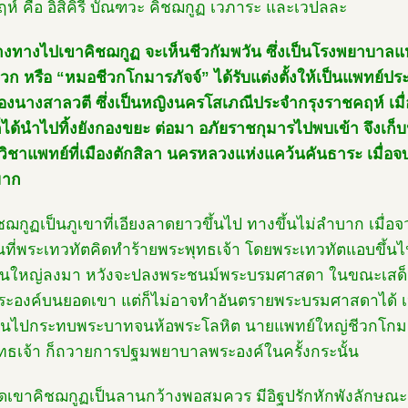
ห์ คือ อิสิคิรี บัณฑวะ คิชฌกูฏ เวภาระ และเวปลละ
างทางไปเขาคิชฌกูฏ จะเห็นชีวกัมพวัน ซึ่งเป็นโรงพยาบา
วก หรือ “หมอชีวกโกมารภัจจ์” ได้รับแต่งตั้งให้เป็นแพทย์
องนางสาลวตี ซึ่งเป็นหญิงนครโสเภณีประจำกรุงราชคฤห์ เม
็ได้นำไปทิ้งยังกองขยะ ต่อมา อภัยราชกุมารไปพบเข้า จึงเก็บ
วิชาแพทย์ที่เมืองตักสิลา นครหลวงแห่งแคว้นคันธาระ เมื่อจบ
มาก
ชฌกูฏเป็นภูเขาที่เอียงลาดยาวขึ้นไป ทางขึ้นไม่ลำบาก เมื่อ
ณที่พระเทวทัตคิดทำร้ายพระพุทธเจ้า โดยพระเทวทัตแอบขึ้น
ินใหญ่ลงมา หวังจะปลงพระชนม์พระบรมศาสดา ในขณะเสด็จขึ
ะองค์บนยอดเขา แต่ก็ไม่อาจทำอันตรายพระบรมศาสดาได้ เป็
็นไปกระทบพระบาทจนห้อพระโลหิต นายแพทย์ใหญ่ชีวกโกมา
ทธเจ้า ก็ถวายการปฐมพยาบาลพระองค์ในครั้งกระนั้น
เขาคิชฌกูฏเป็นลานกว้างพอสมควร มีอิฐปรักหักพังลักษณะสี่เห