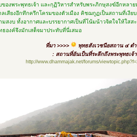
บของพระพุทธเจ้า และกุฏิวิหารสำหรับพระภิกษุสงฆ์อีกหลาย
กลเสียงอึกทึกครึกโครมของตัวเมือง คิชฌกูฏเป็นสถานที่เงียบส
มสงบ ทั้งอากาศและบรรยากาศเป็นที่โน้มน้าวจิตใจให้ใสสะอ
ทธองค์จึงมักเสด็จมาประทับที่นี่เสมอ
ที่มา >>>>
พุทธสังเวชนียสถาน ๔ ต
: สถานที่อันเป็นที่ระลึกถึงพระพุทธเจ้า
http://www.dhammajak.net/forums/viewtopic.php?f