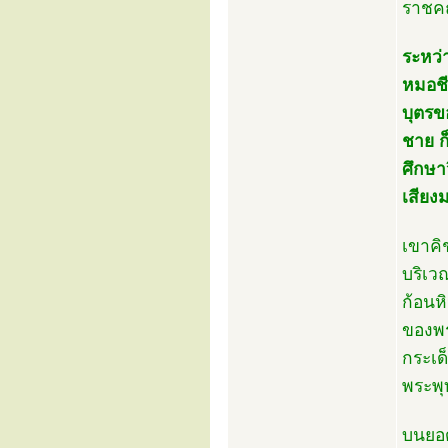
ราชคฤ
ระหว่
หมอชี
บุตรข
ชาย ก
ศึกษา
เสียง
เขาคิ
บริเว
ก้อนห
ของพร
กระเด
พระพุ
บนยอด