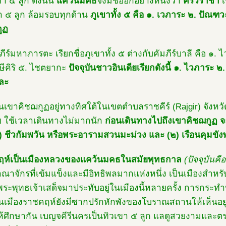
า ๕ ลูก ดังนั้น
แคว้นมคธ
จึงมีชื่ออีกอย่างหนึ่งว่า
คิริวราชา
เ
า ๕ ลูก ล้อมรอบทุกด้าน
ภูเขาทั้ง ๕ คือ ๑. เวภาระ ๒. ปัณฑวะ 
ูฏ
ภีร์มหาภารตะ เรียกชื่อภูเขาทั้ง ๕ ต่างกับคัมภีร์บาลี คือ 
ษีคิริ ๕. ไชตยากะ
ปัจจุบันชาวอินเดียเรียกดังนี้ ๑. ไวภาระ ๒
ละ
บันเขาคิชฌกูฏอยู่ทางทิศใต้ในเขตตำบลราชคีร์ (Rajgir) จังห
ีย ใช้เวลาเดินทางไม่มากนัก
ก่อนเดินทางไปถึงเขาคิชฌกูฏ จ
๑) ชีวกัมพวัน หรือพระอารามสวนมะม่วง และ (๒) เรือนคุมขัง
ฤห์เป็นเมืองหลวงของแคว้นมคธในสมัยพุทธกาล
(ปัจจุบันคื
าณาจักรที่เข้มแข็งและมีอิทธิพลมากแห่งหนึ่ง เป็นเมืองส
พระพุทธเจ้าเสด็จมาประทับอยู่ในเมืองนี้หลายครั้ง การกระทำป
บันเมืองราชคฤห์ยังมีซากปรักหักพังของโบราณสถานให้เห็นอยู่
ห้ศึกษากัน เบญจคีรีนครเป็นทิวเขา ๕ ลูก แลดูสวยงามและตร