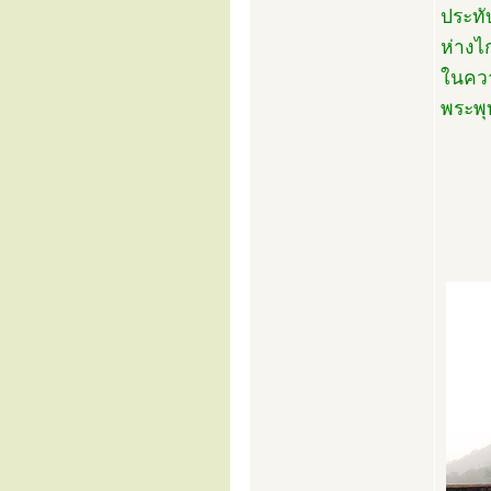
ประทั
ห่างไ
ในควา
พระพุ