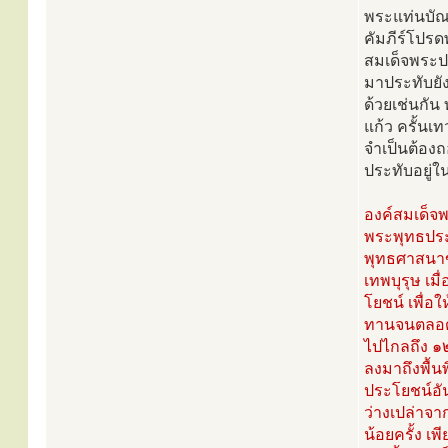
พระแท่นบัณ
คัมภีร์โปร
สมเด็จพระป
มาประทับยั
ด้วยเช่นกัน
แก้ว ครั้นเท
จำเป็นต้องถ
ประทับอยู่
องค์สมเด็จพ
พระพุทธประ
พุทธศาสนาขอ
เทพบุรุษ เม
โยชน์ เพื่อใ
ทานจนตลอดอา
ไปไกลถึง ๑๒
ลงมาถึงพื้นพ
ประโยชน์อั
ว่างเปล่าจาก
น้อยครั้ง เ