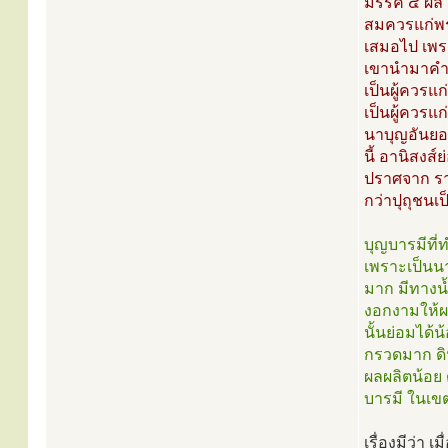
มรรค ๔ ผล ๔ 
สมควรแก่พร
เสมอไป เพรา
เขานำมาคำนั
เป็นผู้ควรแ
เป็นผู้ควรแ
นาบุญอันยอ
นี้ อานิสงส
ปราศจาก รา
กว่าปุถุชนเ
บุญบารมีที่ท
เพราะเป็นนาบ
มาก มีทางน้
งอกงามให้ผล
นั้นย่อมได้น
กรวดมาก ดิน
ผลผลิตน้อย 
บารมี ในเข
เรื่องมีว่า