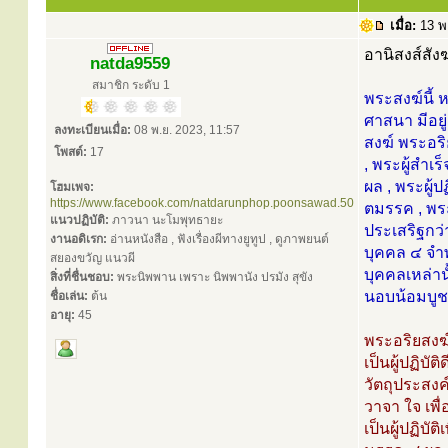
เมื่อ:
13 พ
อานิสงส์สัง
natda9559
สมาชิก ระดับ 1
พระสงฆ์นี้
ศาสนา มีอยู
ลงทะเบียนเมื่อ:
08 พ.ย. 2023, 11:57
สงฆ์ พระอริ
โพสต์:
17
, พระผู้สำเ
ผล , พระผู้
โฮมเพจ:
https://www.facebook.com/natdarunphop.poonsawad.50
ตมรรค , พร
แนวปฏิบัติ:
ภาวนา นะโมพุทธายะ
ประเสริฐกว
งานอดิเรก:
อ่านหนังสือ , ฟังเรื่องผีทางยูทูป , ดูภาพยนต์
บุคคล ๔ จำ
สยองขวัญ แนวผี
บุคคลเหล่านั
สิ่งที่ชื่นชอบ:
พระนิพพาน เพราะ นิพพานัง ปรมัง สุขัง
นอบน้อมบูชา
ชื่อเล่น:
ต้น
อายุ:
45
พระอริยสงฆ์ 
เป็นผู้ปฏิบัต
วัตถุประสงค์
วาจา ใจ เพื
เป็นผู้ปฏิบัต