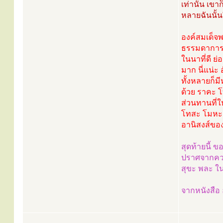
เท่านั้น เขา
หลายฉันนั้น
องค์สมเด็จพ
ธรรมดาการให
ในนาที่ดี ย
มาก นี่แน่ะ
ทั้งหลายก็มี
ด้วย ราคะ โท
ส่วนทานที่ใ
โทสะ โมหะ 
อานิสงส์ของส
สุดท้ายนี้ ข
ปราศจากความ
สุขะ พละ ใ
จากหนังสือ