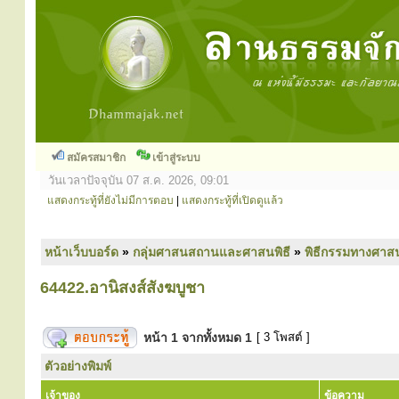
สมัครสมาชิก
เข้าสู่ระบบ
วันเวลาปัจจุบัน 07 ส.ค. 2026, 09:01
แสดงกระทู้ที่ยังไม่มีการตอบ
|
แสดงกระทู้ที่เปิดดูแล้ว
หน้าเว็บบอร์ด
»
กลุ่มศาสนสถานและศาสนพิธี
»
พิธีกรรมทางศาส
64422.อานิสงส์สังฆบูชา
หน้า
1
จากทั้งหมด
1
[ 3 โพสต์ ]
ตัวอย่างพิมพ์
เจ้าของ
ข้อความ