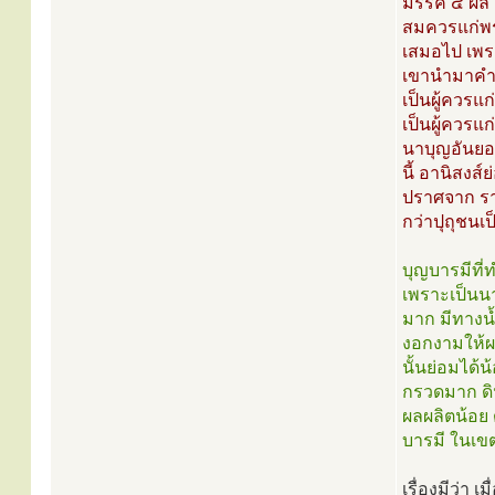
มรรค ๔ ผล ๔ 
สมควรแก่พร
เสมอไป เพรา
เขานำมาคำนั
เป็นผู้ควรแ
เป็นผู้ควรแ
นาบุญอันยอ
นี้ อานิสงส
ปราศจาก รา
กว่าปุถุชนเ
บุญบารมีที่ท
เพราะเป็นนาบ
มาก มีทางน้
งอกงามให้ผล
นั้นย่อมได้น
กรวดมาก ดิน
ผลผลิตน้อย 
บารมี ในเข
เรื่องมีว่า