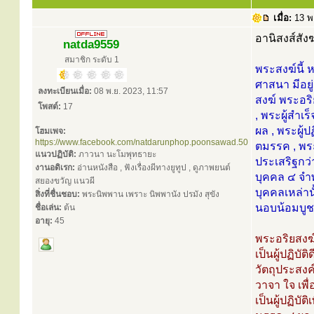
เมื่อ:
13 พ
อานิสงส์สัง
natda9559
สมาชิก ระดับ 1
พระสงฆ์นี้
ศาสนา มีอยู
ลงทะเบียนเมื่อ:
08 พ.ย. 2023, 11:57
สงฆ์ พระอริ
โพสต์:
17
, พระผู้สำเ
ผล , พระผู้
โฮมเพจ:
https://www.facebook.com/natdarunphop.poonsawad.50
ตมรรค , พร
แนวปฏิบัติ:
ภาวนา นะโมพุทธายะ
ประเสริฐกว
งานอดิเรก:
อ่านหนังสือ , ฟังเรื่องผีทางยูทูป , ดูภาพยนต์
บุคคล ๔ จำ
สยองขวัญ แนวผี
บุคคลเหล่านั
สิ่งที่ชื่นชอบ:
พระนิพพาน เพราะ นิพพานัง ปรมัง สุขัง
นอบน้อมบูชา
ชื่อเล่น:
ต้น
อายุ:
45
พระอริยสงฆ์ 
เป็นผู้ปฏิบัต
วัตถุประสงค์
วาจา ใจ เพื
เป็นผู้ปฏิบัต