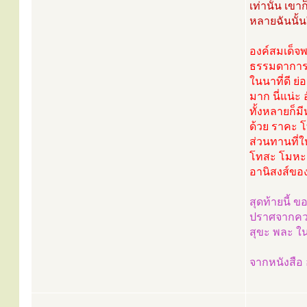
เท่านั้น เขา
หลายฉันนั้น
องค์สมเด็จพ
ธรรมดาการให
ในนาที่ดี ย
มาก นี่แน่ะ
ทั้งหลายก็มี
ด้วย ราคะ โท
ส่วนทานที่ใ
โทสะ โมหะ 
อานิสงส์ของส
สุดท้ายนี้ ข
ปราศจากความ
สุขะ พละ ใ
จากหนังสือ