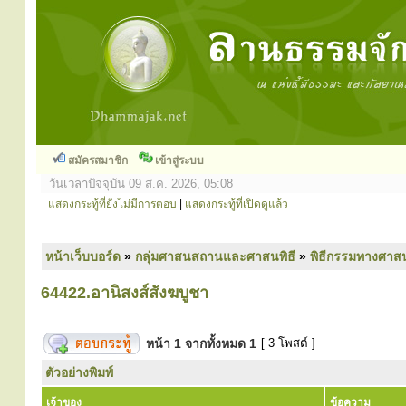
สมัครสมาชิก
เข้าสู่ระบบ
วันเวลาปัจจุบัน 09 ส.ค. 2026, 05:08
แสดงกระทู้ที่ยังไม่มีการตอบ
|
แสดงกระทู้ที่เปิดดูแล้ว
หน้าเว็บบอร์ด
»
กลุ่มศาสนสถานและศาสนพิธี
»
พิธีกรรมทางศาส
64422.อานิสงส์สังฆบูชา
หน้า
1
จากทั้งหมด
1
[ 3 โพสต์ ]
ตัวอย่างพิมพ์
เจ้าของ
ข้อความ