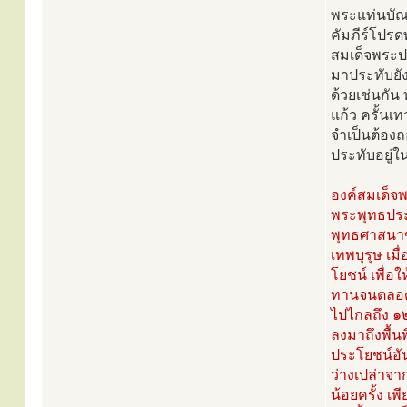
พระแท่นบัณ
คัมภีร์โปร
สมเด็จพระป
มาประทับยั
ด้วยเช่นกัน
แก้ว ครั้นเท
จำเป็นต้องถ
ประทับอยู่
องค์สมเด็จพ
พระพุทธประ
พุทธศาสนาขอ
เทพบุรุษ เม
โยชน์ เพื่อใ
ทานจนตลอดอา
ไปไกลถึง ๑๒
ลงมาถึงพื้นพ
ประโยชน์อั
ว่างเปล่าจาก
น้อยครั้ง เ