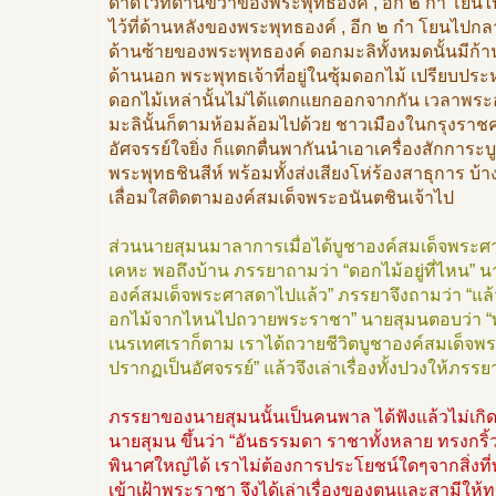
ดาดไว้ที่ด้านขวาของพระพุทธองค์ , อีก ๒ กำ โย
ไว้ที่ด้านหลังของพระพุทธองค์ , อีก ๒ กำ โยนไปกล
ด้านซ้ายของพระพุทธองค์ ดอกมะลิทั้งหมดนั้นมีก้
ด้านนอก พระพุทธเจ้าที่อยู่ในซุ้มดอกไม้ เปรียบประห
ดอกไม้เหล่านั้นไม่ได้แตกแยกออกจากกัน เวลาพร
มะลินั้นก็ตามห้อมล้อมไปด้วย ชาวเมืองในกรุงราชคฤ
อัศจรรย์ใจยิ่ง ก็แตกตื่นพากันนำเอาเครื่องสักการ
พระพุทธชินสีห์ พร้อมทั้งส่งเสียงโห่ร้องสาธุการ บ
เลื่อมใสติดตามองค์สมเด็จพระอนันตชินเจ้าไป
ส่วนนายสุมนมาลาการเมื่อได้บูชาองค์สมเด็จพระศา
เคหะ พอถึงบ้าน ภรรยาถามว่า “ดอกไม้อยู่ที่ไหน” น
องค์สมเด็จพระศาสดาไปแล้ว” ภรรยาจึงถามว่า “แล้ว
อกไม้จากไหนไปถวายพระราชา” นายสุมนตอบว่า “พร
เนรเทศเราก็ตาม เราได้ถวายชีวิตบูชาองค์สมเด็จพร
ปรากฏเป็นอัศจรรย์” แล้วจึงเล่าเรื่องทั้งปวงให้ภรรย
ภรรยาของนายสุมนนั้นเป็นคนพาล ได้ฟังแล้วไม่เกิดคว
นายสุมน ขึ้นว่า “อันธรรมดา ราชาทั้งหลาย ทรงกริ้ว
พินาศใหญ่ได้ เราไม่ต้องการประโยชน์ใดๆจากสิ่งที่
เข้าเฝ้าพระราชา จึงได้เล่าเรื่องของตนและสามีให้