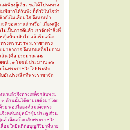
าแต่เพียงผู้เดียว ขอได้โปรดทรง
ิมพิสารได้รับฟัง ก็ดำริในใจว่า
ล้วยังไม่เลื่อมใส จึงทรงทำ
มะลิของเราแล้วหรือ” เมื่อหญิง
าไปเป็นการดีแล้ว เราจักทำสิ่งที่
้หญิงนั้นกลับไป แล้วรีบเสด็จ
้า ทรงทราบว่าพระราชาทรง
ายมาลาการ จึงทรงเสด็จไปตาม
เส้น (คือ ประมาณ ๑๒
๑ โยชน์ , ๑ โยชน์ ประมาณ ๑๖
้าไปในพระราชวัง ไปประทับ
ับอันประณีตที่พระราชาจัด
มทนาแล้วจึงทรงเสด็จกลับพระ
้ง ๓ ด้านนั้นได้ตามเสด็จมาโดย
ด้วย พอเมื่อองค์สมเด็จพระ
จึงหล่นอยู่หน้าซุ้มประตู ส่วน
ิแล้วจึงเสด็จกลับพระราชวัง
่อมใสยินดีต่อบุญกิริยาที่นาย