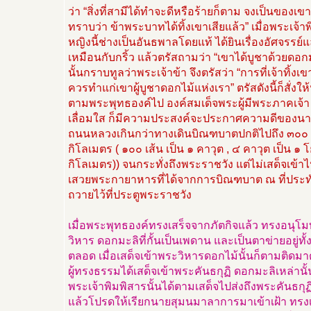
ว่า “สิ่งที่สามีได้ทำจะดีหรือร้ายก็ตาม จงเป็นของเข
ทราบว่า ข้าพระบาทได้ทิ้งเขาเสียแล้ว” เมื่อพระเจ้าพ
หญิงนี้ช่างเป็นอันธพาลโดยแท้ ได้ยินเรื่องอัศจรรย์แ
เหมือนกับกริ้ว แล้วตรัสถามว่า “เขาได้บูชาด้วยดอก
นั้นกราบทูลว่าพระเจ้าข้า จึงตรัสว่า “การที่เจ้าทิ้งเข
ควรทำแก่เขาผู้บูชาดอกไม้แห่งเรา” ตรัสดังนี้ก็สั่งให
ตามพระพุทธองค์ไป องค์สมเด็จพระผู้มีพระภาคเจ
เลื่อมใส ก็มีความประสงค์จะประกาศความดีของน
ถนนหลวงเกินกว่าทางเดินบิณฑบาตปกติไปถึง ๓๐๐ 
กิโลเมตร ( ๑๐๐ เส้น เป็น ๑ คาวุต , ๔ คาวุต เป็น 
กิโลเมตร)) จนกระทั่งถึงพระราชวัง แต่ไม่เสด็จเข
เสวยพระกายาหารที่ได้จากการบิณฑบาต ณ ที่ประท
ถวายไว้ที่ประตูพระราชวัง
เมื่อพระพุทธองค์ทรงเสร็จจากภัตกิจแล้ว ทรงอนุโ
วิหาร ดอกมะลิที่กั้นเป็นเพดาน และเป็นตาข่ายอยู่ทั
ตลอด เมื่อเสด็จเข้าพระวิหารดอกไม้นั้นก็ตามติดมา
ผู้ทรงธรรมได้เสด็จเข้าพระคันธกุฏิ ดอกมะลิเหล่านั้น
พระเจ้าพิมพิสารนั้นได้ตามเสด็จไปส่งถึงพระคันธกุฏ
แล้วโปรดให้เรียกนายสุมนมาลาการมาเข้าเฝ้า ทรงเลื