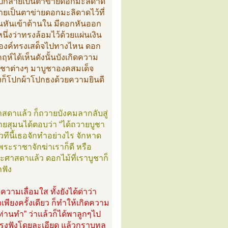
นไปกลายเป็นตาข่ายดอกมะลิดาด
ายเป็นตาข่ายดอกมะลิดาดไว้ที่
านหันเข้าด้านใน มีดอกหันออก
นึ่งว่าทรงล้อมไว้ด้วยแผ่นเงิน
ะองค์ทรงเสด็จไปทางไหน ดอก
ห์ได้เห็นดังนั้นบังเกิดความ
ะบูชาต่างๆ มาบูชาองคสมเด็จ
้างก็โปกผ้าโปกธงด้วยความยินดี
สดาแล้ว ก็ถวายบังคมลากลับสู่
ายสุมนได้ตอบว่า “ได้ถวายบูชา
ทีนี้เธอจักทำอย่างไร จักหาด
ะราชาจักฆ่าเราก็ดี หรือ
ะศาสดาแล้ว ดอกไม้ที่เราบูชาก็
าฟัง
ามเลื่อมใส ทั้งยังได้ด่าว่า
เพียงครั้งเดียว ก็ทำให้เกิดความ
ท่านทำ” ว่าแล้วก็ได้พาลูกๆไป
ทรงฟังโดยละเอียด แล้วกราบทูล