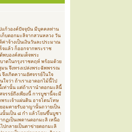
แก้วองค์ปัจจุบัน มีบุคคลท่าน
ที่เก็บดอกมะลิจากสวนหลวง วัน
้ค่าจ้างเป็นเงินวันละประมาณ
สร็จแล้ว ก็ออกจากพระราช
ได้พบองค์สมเด็จพระ
ฑบาตในกรุงราชคฤห์ พร้อมด้วย
ุมน จึงทรงเปล่งพระฉัพพรรณ
น จึงเกิดความอัศจรรย์ในใจ
นใจว่า ถ้าเราเอาดอกไม้นี้ไป
เท่านั้น แต่ถ้าเรานำดอกมะลินี้
รรย์ถึงเพียงนี้ การบูชานี้จะมี
กพระเจ้าแผ่นดิน อาจโดนโทษ
ียอมตายรับอาญานั้นถวายเป็น
านนั้นเป็น ๘ กำ แล้วโยนขึ้นบูชา
ปรากฏเป็นเพดานดอกมะลิ เหนือ
นไปกลายเป็นตาข่ายดอกมะลิ