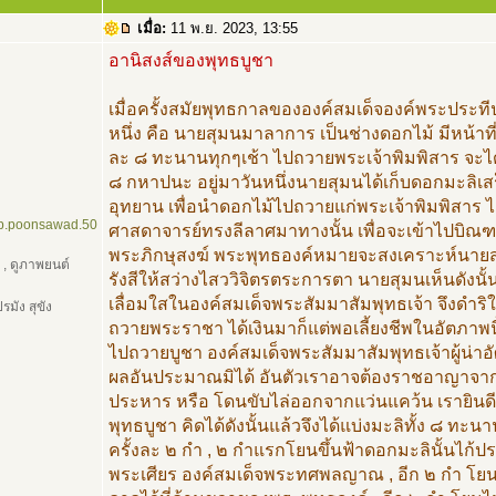
เมื่อ:
11 พ.ย. 2023, 13:55
อานิสงส์ของพุทธบูชา
เมื่อครั้งสมัยพุทธกาลขององค์สมเด็จองค์พระประทีป
หนึ่ง คือ นายสุมนมาลาการ เป็นช่างดอกไม้ มีหน้า
ละ ๘ ทะนานทุกๆเช้า ไปถวายพระเจ้าพิมพิสาร จะได
๘ กหาปนะ อยู่มาวันหนึ่งนายสุมนได้เก็บดอกมะลิเ
อุทยาน เพื่อนำดอกไม้ไปถวายแก่พระเจ้าพิมพิสาร 
op.poonsawad.50
ศาสดาจารย์ทรงลีลาศมาทางนั้น เพื่อจะเข้าไปบิณ
พระภิกษุสงฆ์ พระพุทธองค์หมายจะสงเคราะห์นายส
ป , ดูภาพยนต์
รังสีให้สว่างไสววิจิตรตระการตา นายสุมนเห็นดังนั้
เลื่อมใสในองค์สมเด็จพระสัมมาสัมพุทธเจ้า จึงดำริใ
มัง สุขัง
ถวายพระราชา ได้เงินมาก็แต่พอเลี้ยงชีพในอัตภาพนี้
ไปถวายบูชา องค์สมเด็จพระสัมมาสัมพุทธเจ้าผู้น่าอัศจ
ผลอันประมาณมิได้ อันตัวเราอาจต้องราชอาญาจา
ประหาร หรือ โดนขับไล่ออกจากแว่นแคว้น เรายินด
พุทธบูชา คิดได้ดังนั้นแล้วจึงได้แบ่งมะลิทั้ง ๘ ทะน
ครั้งละ ๒ กำ , ๒ กำแรกโยนขึ้นฟ้าดอกมะลินั้นไก้
พระเศียร องค์สมเด็จพระทศพลญาณ , อีก ๒ กำ โย