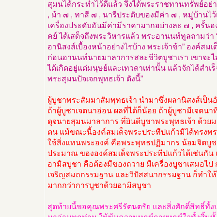
สุมนได้กระทำไว้ดีแล้ว จึงได้พระราชทานทรัพย์อย่าง
, ม้า ๗ , ทาสี ๗ , นารีประดับของมีค่า ๗ , หมู่บ้านไว
เครื่องประดับอันมีค่ามีราคามากอย่างละ ๗ , ครั้นอ
คย์ ได้เสด็จถึงพระวิหารแล้ว พระอานนท์ทูลถามว่
อานิสงส์เบื้องหน้าอย่างไรบ้าง พระเจ้าข้า” องค์สมเด
ก่อนอานนท์นายมาลาการสละชีวิตบูชาเรา เขาจะไม่
ได้เกิดอยู่แต่มนุษย์และเทวดาเท่านั้น แล้วจักได้สำเ
พระสุมนปัจเจกพุทธเจ้า ดังนี้”
ผู้บูชาพระสัมมาสัมพุทธเจ้า นำมาซึ่งผลานิสงส์เป็
ถ้าผู้บูชาเจตนาอ่อน ผลที่ได้ก็น้อย ถ้าผู้บูชามีเจตน
ดุจนายสุมนมาลาการ ที่ยินดีบูชาพระพุทธเจ้า ด้ว
ตน แม้ขณะนี้องค์สมเด็จพระประทีปแก้วมิได้ทรงพร
ใช้สิ่งแทนพระองค์ คือพระพุทธปฏิมากร น้อมจิตบูช
ประมาณ ขององค์สมเด็จพระประทีปแก้วได้เช่นกัน แ
อามิสบูชา คือต้องมีของถวาย มีเครื่องบูชาเสมอไป 
เจริญสมถกรรมฐาน และวิปัสสนากรรมฐาน ก็ทำให้ได
มากกว่าการบูชาด้วยอามิสบูชา
สุดท้ายนี้ขอคุณพระศรีรัตนตรัย และสิ่งศักดิ์สิทธิ์ทั้