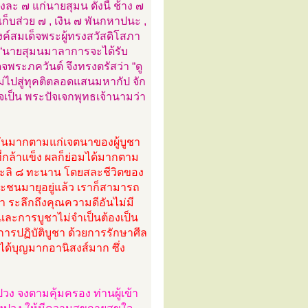
ละ ๗ แก่นายสุมน ดังนี้ ช้าง ๗
้เก็บส่วย ๗ , เงิน ๗ พันกหาปนะ ,
งค์สมเด็จพระผู้ทรงสวัสดิโสภา
า “นายสุมนมาลาการจะได้รับ
็จพระภควันต์ จึงทรงตรัสว่า “ดู
ไปสู่ทุคติตลอดแสนมหากัป จัก
ร็จเป็น พระปัจเจกพุทธเจ้านามว่า
นอันมากตามแก่เจตนาของผู้บูชา
าที่กล้าแข็ง ผลก็ย่อมได้มากตาม
ยมะลิ ๘ ทะนาน โดยสละชีวิตของ
ะชนมายุอยู่แล้ว เราก็สามารถ
า ระลึกถึงคุณความดีอันไม่มี
ละการบูชาไม่จำเป็นต้องเป็น
การปฏิบัติบูชา ด้วยการรักษาศีล
้บุญมากอานิสงส์มาก ซึ่ง
งปวง จงตามคุ้มครอง ท่านผู้เข้า