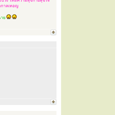
ั้งปวง ให้มีความสุขกายสุขใจ
ทุกกาลเทอญ
งฉาย