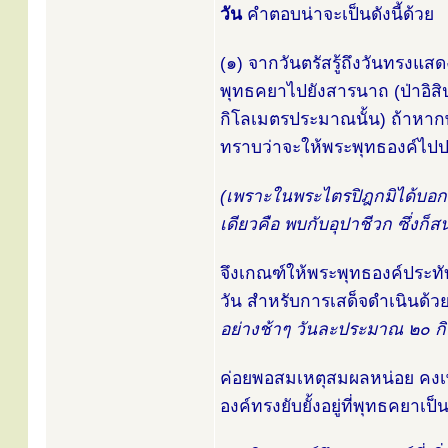
วัน
คำตอบน่าจะเป็นดังนี้ด้วย
(๑) จากวันตรัสรู้ถึงวันทรงแสด
พุทธคยาไปยังสารนาถ (ป่าอิ
กิโลเมตรประมาณนั้น) ถ้าหากพ
ทราบว่าจะให้พระพุทธองค์ไปปร
(เพราะในพระไตรปิฎกมิได้บอก
เดียวคือ พบกับอุปาชีวก ซึ่งก็ส
จึงเกณฑ์ให้พระพุทธองค์ประทับ
วัน สำหรับการเสด็จดำเนิน
อย่างช้าๆ วันละประมาณ ๒๐ ก
ค่อยพอสมเหตุสมผลหน่อย คงเพ
องค์ทรงยับยั้งอยู่ที่พุทธคยาเ