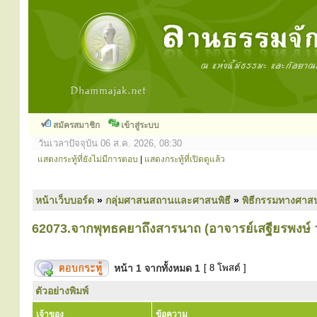
สมัครสมาชิก
เข้าสู่ระบบ
วันเวลาปัจจุบัน 06 ส.ค. 2026, 08:30
แสดงกระทู้ที่ยังไม่มีการตอบ
|
แสดงกระทู้ที่เปิดดูแล้ว
หน้าเว็บบอร์ด
»
กลุ่มศาสนสถานและศาสนพิธี
»
พิธีกรรมทางศาส
62073.จากพุทธคยาถึงสารนาถ (อาจารย์เสฐียรพงษ์
หน้า
1
จากทั้งหมด
1
[ 8 โพสต์ ]
ตัวอย่างพิมพ์
เจ้าของ
ข้อความ