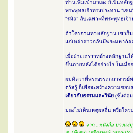
ท่านเพิ่มเข้ามาเอง ก็เป็นหลัก
พระพุทธเจ้าทรงประทาน “เซน”
“รหัส” ลับเฉพาะที่พระพุทธเจ
ถ้าใครถามหาหลักฐาน เขาก็บอ
แก่เหล่าสาวกอันมีพระมหากัส
เมื่อฝ่ายเถรวาทอ้างหลักฐานได้
ขึ้นภายหลังได้อย่างไร ในเมื
ผมคิดว่าที่พระอรรถกถาจารย์ท
ตรัสรู้ ก็เพื่อจะสร้างความชอ
เดียวกับธรรมและวินัย
(ซึ่งต่อ
มองไม่เห็นเหตุผลอื่น หรือใคร
จาก...หนังสือ บางแง่มุ
ศ. (พิเศษ) เสฐียรพงษ์ วรรณปก