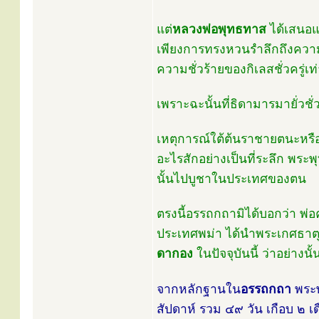
แต่
หลวงพ่อพุทธทาส
ได้เสนอแ
เพียงการทรงหวนรำลึกถึงความ
ความชั่วร้ายของกิเลสชั่วครู่เท่
เพราะฉะนั้นที่ธิดามารมายั่วชั
เหตุการณ์ใต้ต้นราชายตนะหรื
อะไรสักอย่างเป็นที่ระลึก พร
นั้นไปบูชาในประเทศของตน
ตรงนี้อรรถกถามิได้บอกว่า พ่อ
ประเทศพม่า ได้นำพระเกศธาตุนั้
ดากอง
ในปัจจุบันนี้ ว่าอย่างน
จากหลักฐานใน
อรรถกถา
พระพ
สัปดาห์ รวม ๔๙ วัน เกือบ ๒ เ