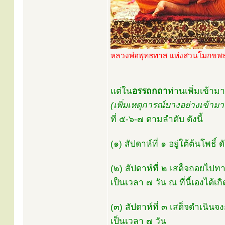
หลวงพ่อพุทธทาส แห่งสวนโมกขพ
แต่ใน
อรรถกถา
ท่านเพิ่มเข้ามา
(เพิ่มเหตุการณ์บางอย่างเข้ามา
ที่ ๕-๖-๗ ตามลำดับ ดังนี้
(๑) สัปดาห์ที่ ๑ อยู่ใต้ต้นโพธ
(๒) สัปดาห์ที่ ๒ เสด็จถอยไปท
เป็นเวลา ๗ วัน ณ ที่นี้เองได้เกิ
(๓) สัปดาห์ที่ ๓ เสด็จดำเนินจ
เป็นเวลา ๗ วัน