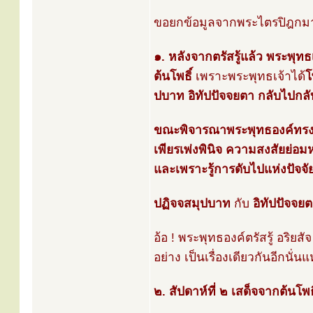
ขอยกข้อมูลจากพระไตรปิฎกมาเล
๑. หลังจากตรัสรู้แล้ว พระพุทธเจ
ต้นโพธิ์
เพราะพระพุทธเจ้าได้
โ
ปบาท อิทัปปัจจยตา กลับไปกล
ขณะพิจารณาพระพุทธองค์ทรงเปล
เพียรเพ่งพินิจ ความสงสัยย่อ
และเพราะรู้การดับไปแห่งปัจจั
ปฏิจจสมุปบาท
กับ
อิทัปปัจจย
อ้อ ! พระพุทธองค์ตรัสรู้ อริ
อย่าง เป็นเรื่องเดียวกันอีกนั่
๒. สัปดาห์ที่ ๒ เสด็จจากต้นโ