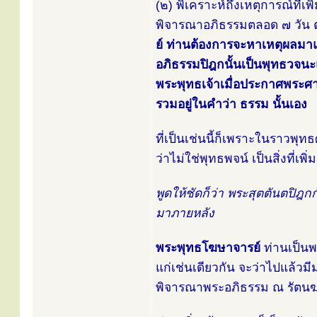
(๒) พิเคราะห์ถึงเหตุการณ์ที่เพ
พิจารณาอภิธรรมตลอด ๗ วัน ต
ย์ ท่านต้องการจะหาเหตุผลมาแ
อภิธรรมปิฎกนั้นเป็นพุทธวจนะ
พระพุทธเจ้าเมื่อประกาศพระศ
รวมอยู่ในคำว่า ธรรม นั้นเอง
ที่เป็นเช่นนี้ก็เพราะในราวพุ
ว่าไม่ใช่พุทธพจน์ เป็นสิ่งที่เ
พูดให้ชัดก็ว่า พระสุตตันตปิฎก
มาภายหลัง
พระพุทธโฆษาจารย์
ท่านเป็นพ
แก่เช่นเดียวกัน จะว่าไปแล้วมี
พิจารณาพระอภิธรรม ณ รัตนฆรเจ