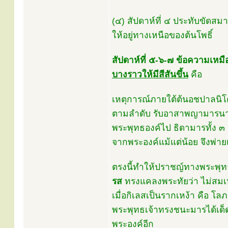
(๔) สัปดาห์ที่ ๔ ประทับขัด
ให้อยู่ทางเหนือของต้นโพธิ์
สัปดาห์ที่ ๕-๖-๗ ข้อความเหม
บางราวให้มีสีสันขึ้น
คือ
เหตุการณ์ภายใต้ต้นอชปาลนิโ
ตามลำดับ รับอาสาพญามาร
พระพุทธองค์ไป ธิดามารทั้ง ๓
จากพระองค์แม้แต่น้อย จึงพ่าย
ตรงนี้ทำให้ปราชญ์ทางพระพุ
รส
ทรงแคลงพระทัยว่า ไม่สมเ
เมื่อกิเลสเป็นรากเหง้า คือ โ
พระพุทธเจ้าทรงชนะมารได้เด็ด
พระองค์อีก