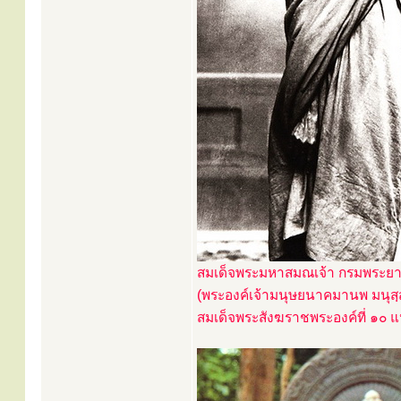
สมเด็จพระมหาสมณเจ้า กรมพระย
(พระองค์เจ้ามนุษยนาคมานพ มนุส
สมเด็จพระสังฆราชพระองค์ที่ ๑๐ แห