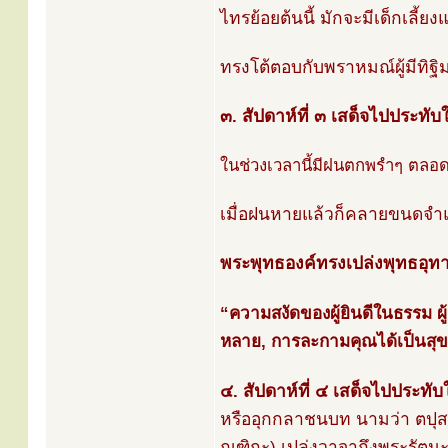
ไทรย้อยต้นนี้ มักจะมีเด็กเลี้
ทรงโต้ตอบกับพราหมณ์ผู้มีทิฐ
๓. สัปดาห์ที่ ๓ เสด็จไปประทับใ
ในช่วงเวลานี้มีฝนตกพรำๆ ตลอ
เมื่อฝนหายแล้วก็คลายขนดจำแ
พระพุทธองค์ทรงเปล่งพุทธอุท
“ความสงัดของผู้ยินดีในธรรม ผู
หลาย, การละกามคุณได้เป็นสุข, 
๔. สัปดาห์ที่ ๔ เสด็จไปประทั
หรืออุกกลาชนบท นามว่า ตปุสส
ณฑิกะ) เปล่งวาจาถึงพระรัตนะ