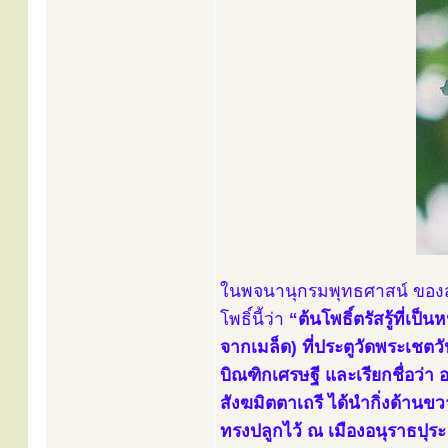
ในพจนานุกรมพุทธศาสน์ ของสมเ
โพธิ์นี้ว่า
“ต้นโพธิ์ตรัสรู้ที่เ
จากเมล็ด) ที่ประตูวัดพระเช
บิณฑิกเศรษฐี และเรียกชื่อว
สังฆมิตตาเถรี ได้นำกิ่งด้าน
ทรงปลูกไว้ ณ เมืองอนุราธปุระ ใน