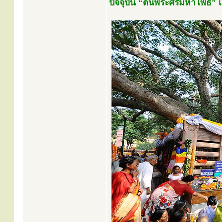
ปัจจุบัน “ต้นพระศรีมหาโพธิ์