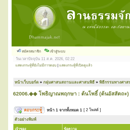
สมัครสมาชิก
เข้าสู่ระบบ
วันเวลาปัจจุบัน 11 ส.ค. 2026, 02:22
แสดงกระทู้ที่ยังไม่มีการตอบ
|
แสดงกระทู้ที่เปิดดูแล้ว
หน้าเว็บบอร์ด
»
กลุ่มศาสนสถานและศาสนพิธี
»
พิธีกรรมทางศาส
62006.◆◆ โพธิญาณพฤกษา : ต้นโพธิ์ (ต้นอัสสัตถะ)
หน้า
1
จากทั้งหมด
1
[ 2 โพสต์ ]
ตัวอย่างพิมพ์
เจ้าของ
ข้อความ