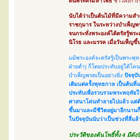
ต้นพระศรีมหาโพธิ์
ชาวลังกาเร
นับได้ว่าเป็นต้นไม้ที่มีความส
ราชกุมาร ในระหว่างบำเพ็ญพรตเ
จนกระทั่งพระองค์ได้ตรัสรู้พระ
นิโรธ และมรรค เมื่อวันเพ็ญขึ้น
แม้พระองค์จะตรัสรู้เป็นพระพุ
ฝ่ายต่ำ) ก็โดยประทับอยู่ใต้โค
บำเพ็ญพรตเป็นอย่างยิ่ง
ปัจจุบั
เดิมแต่ครั้งพุทธกาล เป็นต้นที
ประทับเพื่อรวบรวมพระหฤทัยให
ศาสนาโค่นทำลายไปแล้ว แต่ด้
ขึ้นมาและมีชีวิตอยู่มาอีกนานก็
ในปัจจุบันนับว่าเป็นช่วงที่สี่แล้
ประวัติของต้นโพธิ์ทั้ง 4 มีดังนี