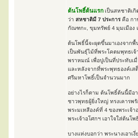
ต้นโพธิ์ต้นแรก
เป็นสหชาติเกิ
ว่า
สหชาติมี 7 ประการ
คือ กา
กัณฑกะ, ขุมทรัพย์ 4 มุมเมือง 
ต้นโพธิ์นี้จะผุดขึ้นมาเองจากพ
เป็นพันธุ์ไม้ที่พระโคตมพุทธเ
พราหมณ์ เพื่อปูเป็นที่ประทับเมื
และหลังจากที่พระพุทธองค์เสด
ศรีมหาโพธิ์เป็นจำนวนมาก
อย่างไรก็ตาม ต้นโพธิ์ต้นนี้มี
ชาวพุทธผู้ยิ่งใหญ่ ทรงเคารพรัก
พระมเหสีองค์ที่ 4 ของพระเจ
พระเจ้าอโศกฯ เอาใจใส่ต้นโพธิ
บางแห่งบอกว่า พระนางเอาเงี่ย