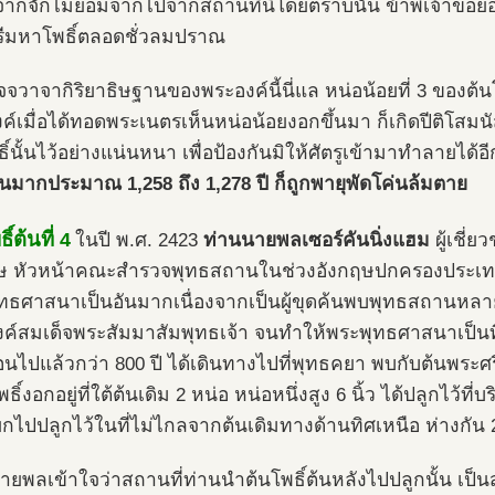
จ้าก็จักไม่ยอมจากไปจากสถานที่นี้โดยตราบนั้น ข้าพเจ้าขอยอม
ีมหาโพธิ์ตลอดชั่วลมปราณ
ัจจวาจากิริยาธิษฐานของพระองค์นี้นี่แล หน่อน้อยที่ 3 ของต้นโ
ค์เมื่อได้ทอดพระเนตรเห็นหน่อน้อยงอกขึ้นมา ก็เกิดปีติโสมน
ิ์นั้นไว้อย่างแน่นหนา เพื่อป้องกันมิให้ศัตรูเข้ามาทำลายได้อ
นมากประมาณ 1,258 ถึง 1,278 ปี ก็ถูกพายุพัดโค่นล้มตาย
ิ์ต้นที่ 4
ในปี พ.ศ. 2423
ท่านนายพลเซอร์คันนิ่งแฮม
ผู้เชี
ษ หัวหน้าคณะสำรวจพุทธสถานในช่วงอังกฤษปกครองประเทศอิน
ทธศาสนาเป็นอันมากเนื่องจากเป็นผู้ขุดค้นพบพุทธสถานหลายแห
ค์สมเด็จพระสัมมาสัมพุทธเจ้า จนทำให้พระพุทธศาสนาเป็นที่
ือนไปแล้วกว่า 800 ปี ได้เดินทางไปที่พุทธคยา พบกับต้นพระศรีม
ธิ์งอกอยู่ที่ใต้ต้นเดิม 2 หน่อ หน่อหนึ่งสูง 6 นิ้ว ได้ปลูกไว้ที่
แยกไปปลูกไว้ในที่ไม่ไกลจากต้นเดิมทางด้านทิศเหนือ ห่างกัน 
ายพลเข้าใจว่าสถานที่ท่านนำต้นโพธิ์ต้นหลังไปปลูกนั้น เป็น