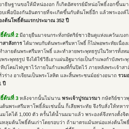
ัตยาธิษฐานขอให้มีหน่องอก ก็เกิดอัศจรรย์มีหน่อโพธิ์งอกขึ้นมา
บเพื่อป้องกันอันตรายที่จะเกิดขึ้นกับต้นโพธิ์อีก แล้วพระองค์
องต้นโพธิ์ต้นแรกประมาณ 352 ปี
ิ์ต้นที่ 2
มีอายุยืนมาจนกระทั่งกษัตริย์ชาวฮินดูแห่งแคว้นเบง
้าสาสังการ
ได้มาพบกับต้นพระศรีมหาโพธิ์ ก็ไม่พอพระทัยเนื่องเ
ทำลายต้นพระศรีมหาโพธิ์ และทำลายพระพุทธรูปในวิหารทั้งหม
พระพุทธรูป จึงได้ใช้วิธีเอาแผ่นอิฐมาก่อเป็นกำแพงกำบังพระพุท
ระทีปโคมไฟบูชาไว้ภายในกำแพงที่กั้นปิดไว้ ภายหลังพระเจ้าสา
ทั่วร่าง อาเจียนเป็นพระโลหิต และสิ้นพระชนม์อย่างอนาถ
รวมอา
1 ปี
ิ์ต้นที่ 3
หลังจากนั้นไม่นาน
พระเจ้าปูรณวรมา
กษัตริย์ชาว
นต้นพระศรีมหาโพธิ์ล้มเช่นนั้น ก็เสียพระทัย จึงรับสั่งให้ทห
ำนมโคได้ 1,000 ตัว ครั้นได้น้ำนมมาแล้ว พระองค์จึงทรงตั้ง
ณหลุมต้นโพธิ์ต้นเก่าโดยรอบว่า ถ้ามาตรแม้นหน่อแห่งต้นโพธิ