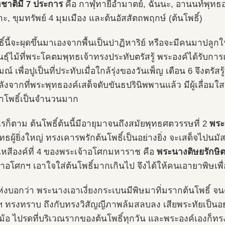
ชาติมี 7 ประการ
คือ กาฬุทายีอำมาตย์, ฉันนะ, อานนท์พุทธ
ะ, ขุมทรัพย์ 4 มุมเมือง และต้นอัสสัตถพฤกษ์ (ต้นโพธิ์)
ธิ์นี้จะผุดขึ้นมาเองจากพื้นเป็นปาฏิหาริย์ หรือจะมีคนมาปลูก
ันธุ์ไม้ที่พระโคตมพุทธเจ้าทรงประทับตรัสรู้ พระองค์ได้รับ
์ เพื่อปูเป็นที่ประทับเมื่อใกล้รุ่งของวันเพ็ญ เดือน 6 จึงตรัส
ังจากที่พระพุทธองค์เสด็จดับขันธปรินิพพานแล้ว มีผู้เลื่อ
าโพธิ์เป็นจำนวนมาก
ไรก็ตาม ต้นโพธิ์ต้นนี้มีอายุมาจนถึงสมัยพุทธศตวรรษที่ 2
พระ
ธผู้ยิ่งใหญ่ ทรงเคารพรักต้นโพธิ์เป็นอย่างยิ่ง จะเสด็จไปนมัส
หสีองค์ที่ 4 ของพระเจ้าอโศกมหาราช คือ
พระนางติษยรักษิต 
้าอโศกฯ เอาใจใส่ต้นโพธิ์มากเกินไป จึงได้ให้คนเอายาพิษเพื
่งบอกว่า พระนางเอาเงี่ยงกระเบนมีพิษมาทิ่มรากต้นโพธิ์ จนต้
 ทรงทราบ ถึงกับทรงวิสัญญีภาพล้มสลบลง เสียพระทัยเป็นอย
ม้อ ไปรดที่บริเวณรากของต้นโพธิ์ทุกวัน และพระองค์เองก็ทรงคุก