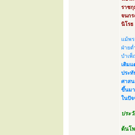
ราชกุ
จนกระ
นิโรธ 
แม้พร
ฝ่ายต
บำเพ็
เดิมแ
ประทั
ศาสนา
ขึ้นมา
ในปัจจ
ประวัต
ต้นโพ