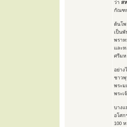
ว่า
สห
กัณฑก
ต้นโพ
เป็นพ
พราหมณ
และหล
ศรีมห
อย่าง
ชาวพุท
พระมเ
พระเจ
บางแห
อโศกฯ
100 ห