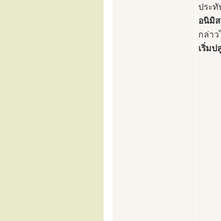
ประทั
อนิมิส
กล่าว
เริ่ม