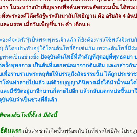
มาร ในระหว่างบำเพ็ญพรตเพื่อค้นหาพระสัจธรรมนั้น ได้ทรงเลื
ทั่งพระองค์ได้ตรัสรู้พระสัมมาสัมโพธิญาน คือ อริยสัจ 4 อันป
และมรรค เมื่อวันเพ็ญขึ้น 15 ค่ำ เดือน 6
ะองค์จะตรัสรู้เป็นพระพุทธเจ้าแล้ว ก็ยังต้องทรงใช้พลังจิต
่ำ) ก็โดยประทับอยู่ใต้โคนต้นโพธิ์อีกเช่นกัน เพราะต้นโพธิ์ม
ญพรตเป็นอย่างยิ่ง
ปัจจุบันต้นโพธิ์ที่สำคัญที่สุดอยู่ที่พุทธคยา
ต่ครั้งพุทธกาล เป็นต้นที่แตกหน่อมาจากต้นเดิม และกล่าวกันว่
บเพื่อรวบรวมพระหฤทัยให้บรรลุถึงสัจธรรมนั้น ได้ถูกประชาช
โค่นทำลายไปแล้ว แต่ด้วยบุญญาภินิหารเมื่อได้นำน้ำนมโค
และมีชีวิตอยู่มาอีกนานก็ตายไปอีก แล้วกลับแตกหน่อขึ้นมาใหม่อ
ุบันนับว่าเป็นช่วงที่สี่แล้ว
ิของต้นโพธิ์ทั้ง 4 มีดังนี้
ธิ์ต้นแรก
เป็นสหชาติเกิดขึ้นพร้อมกับวันที่พระโพธิสัตว์ประส