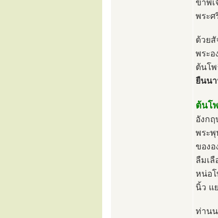
ข้าพเ
พระศร
ด้วยส
พระอง
ต้นโพธ
ยืนนา
ต้นโพธ
อังกฤ
พระพุ
ขององ
ลืมเล
หน่อโพ
นิ้ว 
ท่านน