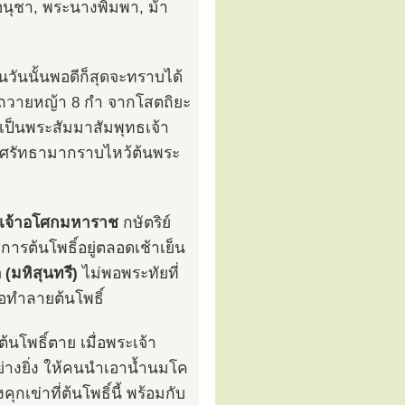
อนุชา, พระนางพิมพา, ม้า
ในวันนั้นพอดีก็สุดจะทราบได้
การถวายหญ้า 8 กำ จากโสตถิยะ
รู้เป็นพระสัมมาสัมพุทธเจ้า
มใสศรัทธามากราบไหว้ต้นพระ
เจ้าอโศกมหาราช
กษัตริย์
การต้นโพธิ์อยู่ตลอดเช้าเย็น
(มหิสุนทรี)
ไม่พอพระทัยที่
่อทำลายต้นโพธิ์
นโพธิ์ตาย เมื่อพระเจ้า
่างยิ่ง ให้คนนำเอาน้ำนมโค
เข่าที่ต้นโพธิ์นี้ พร้อมกับ