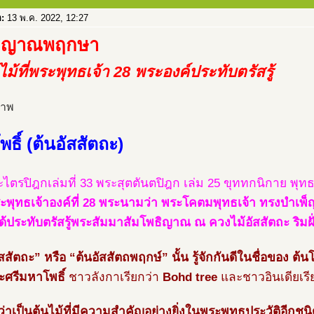
อ:
13 พ.ค. 2022, 12:27
ธิญาณพฤกษา
ุ์ไม้ที่พระพุทธเจ้า 28 พระองค์ประทับตรัสรู้
พธิ์ (ต้นอัสสัตถะ)
ไตรปิฎกเล่มที่ 33 พระสุตตันตปิฎก เล่ม 25 ขุททกนิกาย พุท
ะพุทธเจ้าองค์ที่ 28 พระนามว่า พระโคตมพุทธเจ้า ทรงบำเพ็ญเ
งได้ประทับตรัสรู้พระสัมมาสัมโพธิญาณ ณ ควงไม้อัสสัตถะ ริมฝ
สสัตถะ” หรือ “ต้นอัสสัตถพฤกษ์” นั้น รู้จักกันดีในชื่อของ ต้นโ
ะศรีมหาโพธิ์
ชาวลังกาเรียกว่า
Bohd tree
และชาวอินเดียเรี
้ว่าเป็นต้นไม้ที่มีความสำคัญอย่างยิ่งในพระพุทธประวัติอีกชน