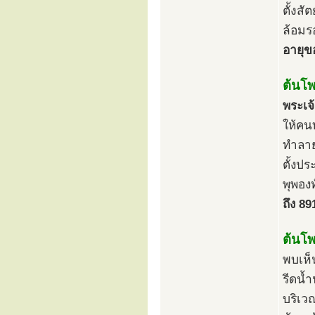
ตั้งส
ล้อมรอ
อายุข
ต้นโพธ
พระเจ
ให้คน
ทำลาย
ตั้งป
พุพอง
ถึง 89
ต้นโพธ
พบเห็
รีดน้
บริเว