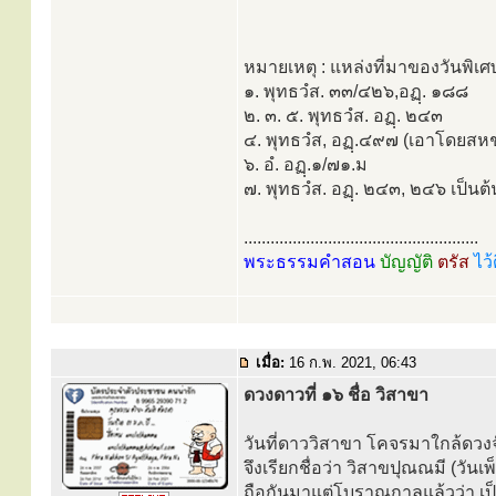
หมายเหตุ : แหล่งที่มาของวันพิเศษ
๑. พุทธวํส. ๓๓/๔๒๖,อฏฺ. ๑๘๘
๒. ๓. ๕. พุทธวํส. อฏฺ. ๒๔๓
๔. พุทธวํส, อฏฺ.๔๙๗ (เอาโดยสหช
๖. อํ. อฏฺ.๑/๗๑.ม
๗. พุทธวํส. อฏฺ. ๒๔๓, ๒๔๖ เป็นต้
.....................................................
พระธรรมคำสอน
บัญญัติ
ตรัส
ไว้
เมื่อ:
16 ก.พ. 2021, 06:43
ดวงดาวที่ ๑๖ ชื่อ วิสาขา
วันที่ดาววิสาขา โคจรมาใกล้ดวงจ
จึงเรียกชื่อว่า วิสาขปุณณมี (วันเ
ถือกันมาแต่โบราณกาลแล้วว่า เป็นว