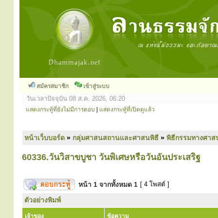
สมัครสมาชิก
เข้าสู่ระบบ
วันเวลาปัจจุบัน 08 ส.ค. 2026, 06:20
แสดงกระทู้ที่ยังไม่มีการตอบ
|
แสดงกระทู้ที่เปิดดูแล้ว
หน้าเว็บบอร์ด
»
กลุ่มศาสนสถานและศาสนพิธี
»
พิธีกรรมทางศาส
60336.วันวิสาขบูชา วันพิเศษหรือวันอันประเสริฐ
หน้า
1
จากทั้งหมด
1
[ 4 โพสต์ ]
ตัวอย่างพิมพ์
เจ้าของ
ข้อความ