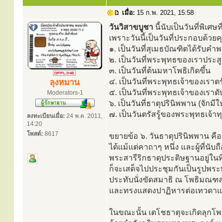
เมื่อ:
15 ก.พ. 2021, 15:58
วันวิสาขบูชา
นี้นับเป็นวันที่พิเศ
เพราะวันนี้เป็นวันที่ประกอบด้วย
๑. เป็นวันที่สุเมธบัณฑิตได้รับค
๒. เป็นวันที่พระพุทธของเราประสู
๓. เป็นวันที่ต้นมหาโพธิเกิดขึ้น
๔. เป็นวันที่พระพุทธเจ้าของเราตรั
ลุงหมาน
๕. เป็นวันที่พระพุทธเจ้าของเราด
Moderators-1
๖. เป็นวันที่ธาตุปรินิพพาน (จักม
๗. เป็นวันตรัสรู้ของพระพุทธเจ้า
ลงทะเบียนเมื่อ:
24 พ.ค. 2011,
14:20
โพสต์:
8617
ขยายข้อ ๖. วันธาตุปรินิพพาน ค
ได้แม้แต่คาถาๆ หนึ่ง และผู้ที่นับ
พระสารีริกธาตุประดิษฐานอยู่ใน
ก็จะเสด็จไปประชุมกันเป็นรูปพระ
ประทับนั่งขัดสมาธิ ณ โพธิมณฑ
และทรงแสดงปาฏิหารต่อเทวดาแ
ในขณะนั้น เตโชธาตุจะเกิดลุกโ