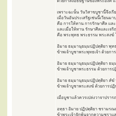
ด้วยกำลังอธิษฐานของพระองค์ แล
เพราะฉะนั้น วันวิสาขบูชานี้จึงเรีย
เมื่อวันอันประเสริฐเช่นนี้เวี
คือ การให้ทาน การรักษาศีล และก
และเมื่อให้ทาน รักษาศีลและเจร
คือ พระพุทธ พระธรรม พระสงฆ์ 
อิมาย ธมฺมานุธมฺมปฏิปตฺติยา พุทธํ
ข้าพเจ้าบูชาพระพุทธเจ้า ด้วยกา
อิมาย ธมฺมานุธมฺมปฏิปตฺติยา ธมฺมํ
ข้าพเจ้าบูชาพระธรรม ด้วยการปฏิ
อิมาย ธมฺมานุธมฺมปฏิปตฺติยา สํฆํ 
ข้าพเจ้าบูชาพระสงฆ์ ด้วยการปฏิ
เมื่อบูชาแล้วควรเปล่งวาจาปราร
อทฺธา อิมาย ปฏิปตฺติยา ชรามรณมฺห
ข้าพระเจ้าจักพ้นจากความชราและ